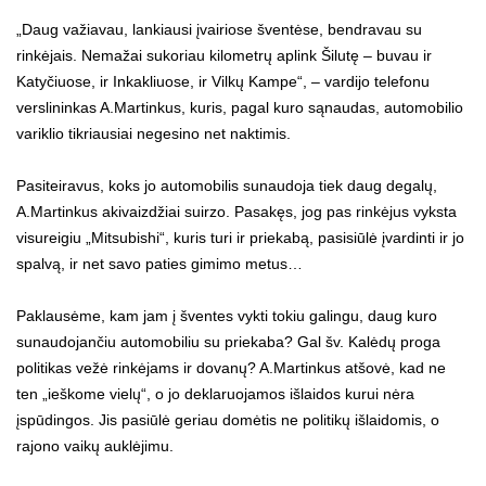
„Daug važiavau, lankiausi įvairiose šventėse, bendravau su
rinkėjais. Nemažai sukoriau kilometrų aplink Šilutę – buvau ir
Katyčiuose, ir Inkakliuose, ir Vilkų Kampe“, – vardijo telefonu
verslininkas A.Martinkus, kuris, pagal kuro sąnaudas, automobilio
variklio tikriausiai negesino net naktimis.
Pasiteiravus, koks jo automobilis sunaudoja tiek daug degalų,
A.Martinkus akivaizdžiai suirzo. Pasakęs, jog pas rinkėjus vyksta
visureigiu „Mitsubishi“, kuris turi ir priekabą, pasisiūlė įvardinti ir jo
spalvą, ir net savo paties gimimo metus…
Paklausėme, kam jam į šventes vykti tokiu galingu, daug kuro
sunaudojančiu automobiliu su priekaba? Gal šv. Kalėdų proga
politikas vežė rinkėjams ir dovanų? A.Martinkus atšovė, kad ne
ten „ieškome vielų“, o jo deklaruojamos išlaidos kurui nėra
įspūdingos. Jis pasiūlė geriau domėtis ne politikų išlaidomis, o
rajono vaikų auklėjimu.