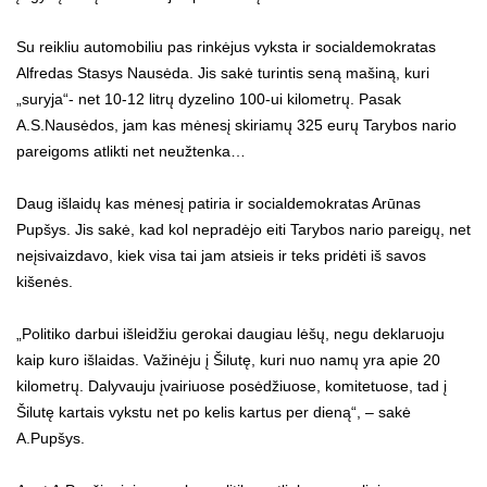
Su reikliu automobiliu pas rinkėjus vyksta ir socialdemokratas
Alfredas Stasys Nausėda. Jis sakė turintis seną mašiną, kuri
„suryja“- net 10-12 litrų dyzelino 100-ui kilometrų. Pasak
A.S.Nausėdos, jam kas mėnesį skiriamų 325 eurų Tarybos nario
pareigoms atlikti net neužtenka…
Daug išlaidų kas mėnesį patiria ir socialdemokratas Arūnas
Pupšys. Jis sakė, kad kol nepradėjo eiti Tarybos nario pareigų, net
neįsivaizdavo, kiek visa tai jam atsieis ir teks pridėti iš savos
kišenės.
„Politiko darbui išleidžiu gerokai daugiau lėšų, negu deklaruoju
kaip kuro išlaidas. Važinėju į Šilutę, kuri nuo namų yra apie 20
kilometrų. Dalyvauju įvairiuose posėdžiuose, komitetuose, tad į
Šilutę kartais vykstu net po kelis kartus per dieną“, – sakė
A.Pupšys.