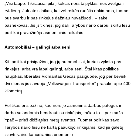
„Visi taupo. Tikriausiai pila į kokias nors talpyklas, nes žvelgia į
rytdieną. Juk ateis laikas, kai vėl reikės ruoštis rinkimams, tuomet
bus svarbu ir pas rinkėjus dažniau nuvažiuoti“, – sakė
pašnekovas. Jis įsitikinęs, jog dalį Tarybos nario darbui skirtų lėšų
politikai pravažinėja asmeniniais reikalais.
Automobiliai – galingi arba seni
Kiti politikai prisipažino, jog jų automobiliai, kuriais vyksta pas
rinkėjus, arba yra labai galingi, arba seni. Štai kitas politikos
naujokas, liberalas Vidmantas Gečas pasiguodė, jog per beveik
dvi dienas jis savuoju „Volkswagen Transporter“ prasuko apie 400
kilometrų.
Politikas prisipažino, kad nors jo asmeninis darbas patogus ir
darbo valandomis bendrauti su rinkėjais, tačiau to – per maža.
Ypač – prieš didžiąsias metų šventes. Tuomet politikas savo
Tarybos nario lėšų ne kartą paaukojo rinkėjams, kad jie galėtų
įsigyti įvairių kanceliarijos priemonių.