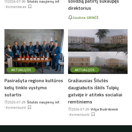
solidžią patirtį sukaupęs
2026-07-30
Šilutės naujienų inf.
Posted
Komentaras
direktorius
by
Saulina GRINČĖ
AKTUALIJOS
AKTUALIJOS
Pasirašyta regiono kultūros
Gražiausias Šilutės
kelių tinklo vystymo
daugiabutis iškils Tulpių
sutartis
gatvėje ir atiteks socialiai
remtiniems
2026-07-29
Šilutės naujienų inf.
Posted
Komentuoti
2026-07-29
Vilija Budrikienė
by
Posted
Komentuoti
by