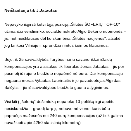
Neišlaidauja tik J.Jatautas
Nepavyko išgirsti ketvirtąją poziciją „Šilutės ŠOFERIŲ TOP-10“
užimančio verslininko, socialdemokrato Algio Bekerio nuomonės –
jis, net neišklausęs dėl ko skambina „Šilutės naujienos“, atsakė,
jog lankosi Vilniuje ir sprendžia rimtus šeimos klausimus.
Beje, iš 25 savivaldybės Tarybos narių savanoriškai išlaidų
kompensacijos yra atsisakęs tik liberalas Jonas Jatautas – jis per
pusmetį iš rajono biudžeto nepaėmė nė euro. Dar kompensacijų
negauna meras Vytautas Laurinaitis ir jo pavaduotojas Algirdas
Balčytis – jie iš savivaldybės biudžeto gauna atlyginimus.
Visi kiti į „šoferių“ dešimtuką nepatekę 13 politikų irgi apetitu
nesiskundžia – gruodį tarp jų nebuvo nė vieno, kuris būtų
paprašęs mažesnės nei 240 eurų kompensacijos (už tiek galima
nuvažiuoti apie 4250 statistinių kilometrų).