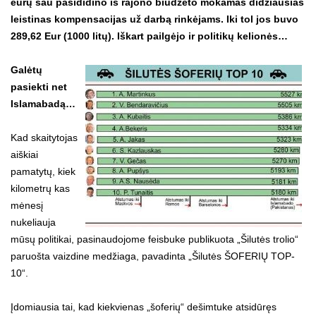
eurų sau pasididino iš rajono biudžeto mokamas didžiausias
leistinas kompensacijas už darbą rinkėjams. Iki tol jos buvo
289,62 Eur (1000 litų). Iškart pailgėjo ir politikų kelionės…
Galėtų
pasiekti net
Islamabadą…
Kad skaitytojas
aiškiai
pamatytų, kiek
kilometrų kas
mėnesį
nukeliauja
mūsų politikai, pasinaudojome feisbuke publikuota „Šilutės trolio“
paruošta vaizdine medžiaga, pavadinta „Šilutės ŠOFERIŲ TOP-
10“.
Įdomiausia tai, kad kiekvienas „šoferių“ dešimtuke atsidūręs