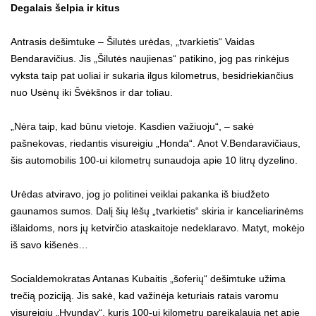
Degalais šelpia ir kitus
Antrasis dešimtuke – Šilutės urėdas, „tvarkietis“ Vaidas
Bendaravičius. Jis „Šilutės naujienas“ patikino, jog pas rinkėjus
vyksta taip pat uoliai ir sukaria ilgus kilometrus, besidriekiančius
nuo Usėnų iki Švėkšnos ir dar toliau.
„Nėra taip, kad būnu vietoje. Kasdien važiuoju“, – sakė
pašnekovas, riedantis visureigiu „Honda“. Anot V.Bendaravičiaus,
šis automobilis 100-ui kilometrų sunaudoja apie 10 litrų dyzelino.
Urėdas atviravo, jog jo politinei veiklai pakanka iš biudžeto
gaunamos sumos. Dalį šių lėšų „tvarkietis“ skiria ir kanceliarinėms
išlaidoms, nors jų ketvirčio ataskaitoje nedeklaravo. Matyt, mokėjo
iš savo kišenės…
Socialdemokratas Antanas Kubaitis „šoferių“ dešimtuke užima
trečią poziciją. Jis sakė, kad važinėja keturiais ratais varomu
visureigiu „Hyunday“, kuris 100-ui kilometrų pareikalauja net apie