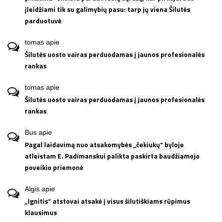
įleidžiami tik su galimybių pasu: tarp jų viena Šilutės
parduotuvė
tomas
apie
Šilutės uosto vairas perduodamas į jaunos profesionalės
rankas
tomas
apie
Šilutės uosto vairas perduodamas į jaunos profesionalės
rankas
Bus
apie
Pagal laidavimą nuo atsakomybės „čekiukų“ byloje
atleistam E. Padimanskui palikta paskirta baudžiamojo
poveikio priemonė
Algis
apie
„Ignitis“ atstovai atsakė į visus šilutiškiams rūpimus
klausimus