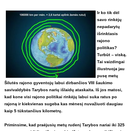
Ir ko tik dėl
savo rinkėjų
nepadarytų
išrinktasis
rajono
politikas?
Turbūt – viską.
Tai vaizdingai
iliustruoja jau
pusę metų
Šilutės rajono gyventojų labui dirbančios VIII šaukimo
savivaldybės Tarybos narių išlaidų ataskaita. Iš jos matosi,
kad kone visi rajono politikai rinkėjų labui suka ratus po
rajoną ir kiekvienas sugeba kas mėnesį nuvažiuoti daugiau
kaip 5 tūkstančius kilometrų.
Priminsime, kad praėjusių metų rudenį Tarybos nariai iki 325