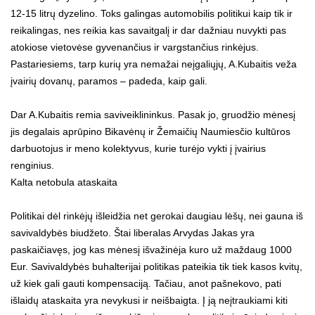
12-15 litrų dyzelino. Toks galingas automobilis politikui kaip tik ir
reikalingas, nes reikia kas savaitgalį ir dar dažniau nuvykti pas
atokiose vietovėse gyvenančius ir vargstančius rinkėjus.
Pastariesiems, tarp kurių yra nemažai neįgaliųjų, A.Kubaitis veža
įvairių dovanų, paramos – padeda, kaip gali.
Dar A.Kubaitis remia saviveiklininkus. Pasak jo, gruodžio mėnesį
jis degalais aprūpino Bikavėnų ir Žemaičių Naumiesčio kultūros
darbuotojus ir meno kolektyvus, kurie turėjo vykti į įvairius
renginius.
Kalta netobula ataskaita
Politikai dėl rinkėjų išleidžia net gerokai daugiau lėšų, nei gauna iš
savivaldybės biudžeto. Štai liberalas Arvydas Jakas yra
paskaičiavęs, jog kas mėnesį išvažinėja kuro už maždaug 1000
Eur. Savivaldybės buhalterijai politikas pateikia tik tiek kasos kvitų,
už kiek gali gauti kompensaciją. Tačiau, anot pašnekovo, pati
išlaidų ataskaita yra nevykusi ir neišbaigta. Į ją neįtraukiami kiti