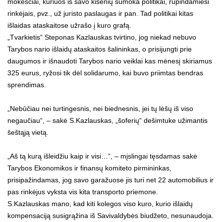
mokesčiai, kuriuos iš savo kišenių sumoka politikai, rūpindamiesi
rinkėjais, pvz., už juristo paslaugas ir pan. Tad politikai kitas
išlaidas ataskaitose užrašo į kuro grafą.
„Tvarkietis“ Steponas Kazlauskas tvirtino, jog niekad nebuvo
Tarybos nario išlaidų ataskaitos šalininkas, o prisijungti prie
daugumos ir išnaudoti Tarybos nario veiklai kas mėnesį skiriamus
325 eurus, ryžosi tik dėl solidarumo, kai buvo priimtas bendras
sprendimas.
„Nebūčiau nei turtingesnis, nei biednesnis, jei tų lėšų iš viso
negaučiau“, – sakė S.Kazlauskas, „šoferių“ dešimtuke užimantis
šeštąją vietą.
„Aš tą kurą išleidžiu kaip ir visi…“, – mįslingai tęsdamas sakė
Tarybos Ekonomikos ir finansų komiteto pirmininkas,
prisipažindamas, jog savo garažuose jis turi net 22 automobilius ir
pas rinkėjus vyksta vis kita transporto priemone.
S.Kazlauskas mano, kad kiti kolegos viso kuro, kurio išlaidų
kompensaciją susigrąžina iš Savivaldybės biudžeto, nesunaudoja.