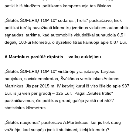
patiki ir iš biudžeto politikams kompensuoja tas išlaidas.
„Šilutės ŠOFERIŲ TOP-10“ sudaręs „Trolis“ paskaičiavo, kiek
politikai turėtų nuvažiuoti kilometrų įvertinus vidutines automobilio
sąnaudas: tarkime, kad automobilis vidutiniškai sunaudoja 6,5 l
degalų 100-ui kilometrų, o dyzelino litras kainuoja apie 0,87 Eur.
A.Martinkus pasiūlė rūpintis… vaikų auklėjimu
„Šilutės ŠOFERIŲ TOP-10“ viršūnėje yra įsitaisęs Tarybos
naujokas, socialdemokratas, Švėkšnos verslininkas Antanas
Martinkus. Jis per 2015 m. IV ketvirtį kurui iš viso išleido apie 937
Eur, iš jų vien per gruodį – 325 Eur. Pagal „Šilutės trolio“
paskaičiavimus, šis politikas gruodį galėjo įveikti net 5527
statistinius kilometrus.
„Šilutės naujienos“ pasiteiravo A.Martinkaus, kur jis tiek daug
važinėjo, kad suspėjo įveikti stulbinantį kiekį kilometrų?