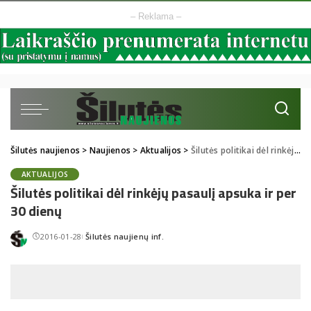
– Reklama –
Šilutės naujienos
>
Naujienos
>
Aktualijos
>
Šilutės politikai dėl rinkėjų pasaulį apsuka ir per 30 dienų
AKTUALIJOS
Šilutės politikai dėl rinkėjų pasaulį apsuka ir per
30 dienų
2016-01-28
Šilutės naujienų inf.
Posted
by