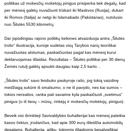
politikas už mokesčių mokėtojų pinigus prisiperka tiek degalų, kad
per mėnesį galėtų nuvažiuoti triskart iki Maskvos (Rusija), dukart
iki Romos (Italija) ar netgi iki Islamabado (Pakistanas), nutolusio
nuo Šilutės 5530 kilometrų.
Dar įspūdingiau rajono politikų keliones atvaizduoja antra „Šilutės
trolio“ iliustracija, kurioje sudėtas visų Tarybos narių teoriškai
nuvažiuotas atstumas, paskaičiuotas pagal kas mėnesį kurui
deklaruojamas išlaidas. Rezultatas – Šilutės politikai per 30 dienų
Žemės rutulį galėtų apsukti daugiau kaip 2,5 karto…
„Šilutės trolis“ savo feisbuko paskyroje rašo, jog tokią vaizdinę
medžiagą sukūrė iš smalsumo, o ne iš pavydo, nes kai sumos –
tokios nerealios, ranka pati savaime kyla paskaičiuoti „svetimus“
pinigus (o iš tiesų – mūsų, rinkėjų ir mokesčių mokėtojų, pinigus).
Beveik visi išrinktieji Savivaldybės buhalterijai kas mėnesį pateikia
kasos čekius, įrodančius, kad apie 300 eurų išleidžia automobilų
degalams. Buhalterija, aišku, tokiomis išlaidomis besąlygiškiai