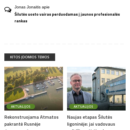
Jonas Jonaitis
apie
Šilutės uosto vairas perduodamas į jaunos profesionalės
rankas
KITOS ĮDOMIOS TEMOS
AKTUALIJOS
AKTUALIJOS
Rekonstruojama Atmatos
Naujas etapas Šilutės
pakrantė Rusnėje
ligoninėje: jai vadovaus