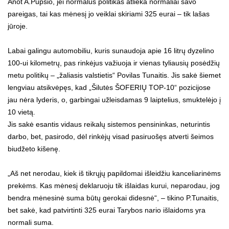
Anot A.Pupšio, jei normalus politikas atlieka normaliai savo
pareigas, tai kas mėnesį jo veiklai skiriami 325 eurai – tik lašas
jūroje.
Labai galingu automobiliu, kuris sunaudoja apie 16 litrų dyzelino
100-ui kilometrų, pas rinkėjus važiuoja ir vienas tyliausių posėdžių
metu politikų – „žaliasis valstietis“ Povilas Tunaitis. Jis sakė šiemet
lengviau atsikvėpęs, kad „Šilutės ŠOFERIŲ TOP-10“ pozicijose
jau nėra lyderis, o, garbingai užleisdamas 9 laiptelius, smuktelėjo į
10 vietą.
Jis sakė esantis vidaus reikalų sistemos pensininkas, neturintis
darbo, bet, pasirodo, dėl rinkėjų visad pasiruošęs atverti šeimos
biudžeto kišenę.
„Aš net nerodau, kiek iš tikrųjų papildomai išleidžiu kanceliarinėms
prekėms. Kas mėnesį deklaruoju tik išlaidas kurui, neparodau, jog
bendra mėnesinė suma būtų gerokai didesnė“, – tikino P.Tunaitis,
bet sakė, kad patvirtinti 325 eurai Tarybos nario išlaidoms yra
normali suma.