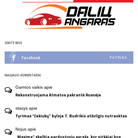
SEKITE MUS
Facebook
PATINKA
NAUJAUSI KOMENTARAI
Gamtos vaikis
apie
Rekonstruojama Atmatos pakrantė Rusnėje
stasys
apie
Tyrimas “čekiukų” byloje T. Budrikio atžvilgiu nutrauktas
Nojus
apie
„Maxima“ skelbia parduotuvių sąrašą, kur pirkėjai bus