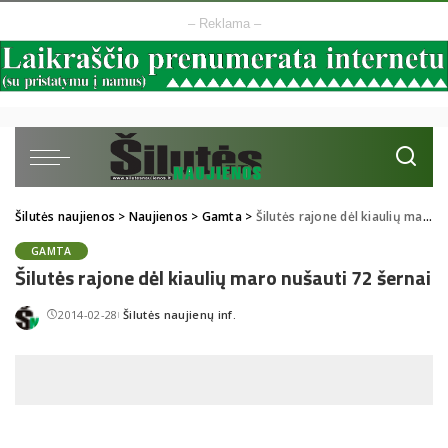
– Reklama –
Šilutės naujienos
>
Naujienos
>
Gamta
>
Šilutės rajone dėl kiaulių maro nušauti 72 šernai
GAMTA
Šilutės rajone dėl kiaulių maro nušauti 72 šernai
2014-02-28
Šilutės naujienų inf.
Posted
by