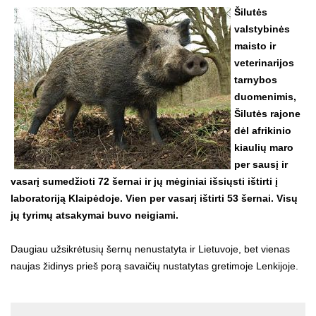
Šilutės
valstybinės
maisto ir
veterinarijos
tarnybos
duomenimis,
Šilutės rajone
dėl afrikinio
kiaulių maro
per sausį ir
vasarį sumedžioti 72 šernai ir jų mėginiai išsiųsti ištirti į
laboratoriją Klaipėdoje. Vien per vasarį ištirti 53 šernai. Visų
jų tyrimų atsakymai buvo neigiami.
Daugiau užsikrėtusių šernų nenustatyta ir Lietuvoje, bet vienas
naujas židinys prieš porą savaičių nustatytas gretimoje Lenkijoje.