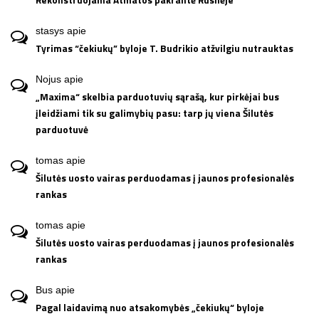
stasys
apie
Tyrimas “čekiukų” byloje T. Budrikio atžvilgiu nutrauktas
Nojus
apie
„Maxima“ skelbia parduotuvių sąrašą, kur pirkėjai bus
įleidžiami tik su galimybių pasu: tarp jų viena Šilutės
parduotuvė
tomas
apie
Šilutės uosto vairas perduodamas į jaunos profesionalės
rankas
tomas
apie
Šilutės uosto vairas perduodamas į jaunos profesionalės
rankas
Bus
apie
Pagal laidavimą nuo atsakomybės „čekiukų“ byloje