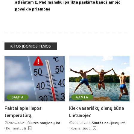
atleistam E. Padimanskui palikta paskirta baudžiamojo
poveikio priemonė
KITOS ĮDOMIOS TEMOS
GAMTA
GAMTA
Faktai apie liepos
Kiek vasariškų dienų būna
temperatūrą
Lietuvoje?
2026-07-21
Šilutės naujienų inf.
2026-07-13
Šilutės naujienų inf.
Posted
Posted
Komentuoti
Komentuoti
by
by