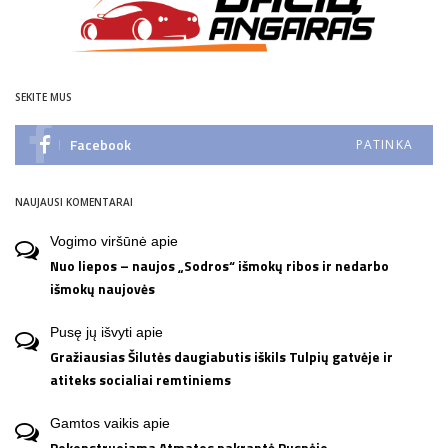
SEKITE MUS
Facebook
PATINKA
NAUJAUSI KOMENTARAI
Vogimo viršūnė
apie
Nuo liepos – naujos „Sodros“ išmokų ribos ir nedarbo
išmokų naujovės
Pusę jų išvyti
apie
Gražiausias Šilutės daugiabutis iškils Tulpių gatvėje ir
atiteks socialiai remtiniems
Gamtos vaikis
apie
Rekonstruojama Atmatos pakrantė Rusnėje