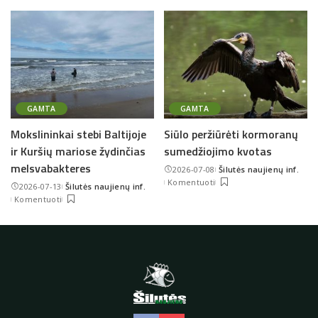
GAMTA
GAMTA
Mokslininkai stebi Baltijoje
Siūlo peržiūrėti kormoranų
ir Kuršių mariose žydinčias
sumedžiojimo kvotas
melsvabakteres
2026-07-08
Šilutės naujienų inf.
Posted
Komentuoti
2026-07-13
Šilutės naujienų inf.
by
Posted
Komentuoti
by