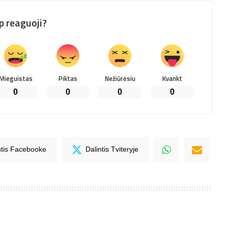
p reaguoji?
Mieguistas
Piktas
Nežiūrėsiu
Kvankt
0
0
0
0
ntis Facebooke
Dalintis Tviteryje