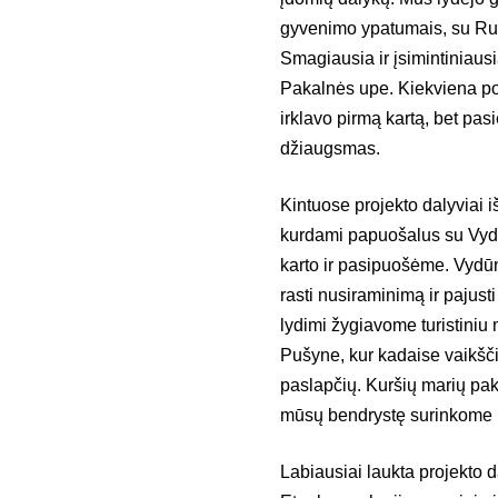
gyvenimo ypatumais, su Rusn
Smagiausia ir įsimintiniausi
Pakalnės upe. Kiekviena po
irklavo pirmą kartą, bet pas
džiaugsmas.
Kintuose projekto dalyviai
kurdami papuošalus su Vydū
karto ir pasipuošėme. Vydū
rasti nusiraminimą ir pajust
lydimi žygiavome turistini
Pušyne, kur kadaise vaikšč
paslapčių. Kuršių marių pa
mūsų bendrystę surinkome E
Labiausiai laukta projekto d