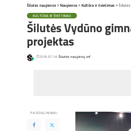
Šilutės naujienos
>
Naujienos
>
Kultūra ir švietimas
>
Šilutė
KULTŪRA IR ŠVIETIMAS
Šilutės Vydūno gimna
projektas
2018-07-14
Šilutės naujienų inf.
Posted
by
PASIDALINIMAI