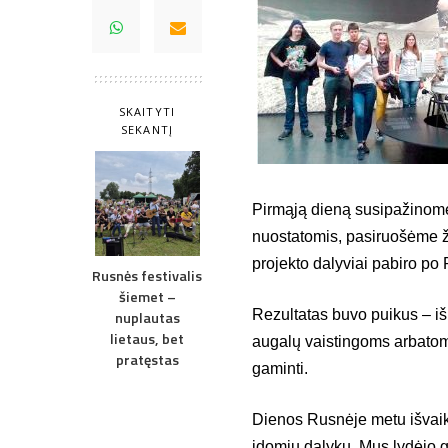
SKAITYTI
SEKANTĮ
Pirmąją dieną susipažinom
nuostatomis, pasiruošėme žy
projekto dalyviai pabiro po 
Rusnės festivalis
šiemet –
Rezultatas buvo puikus – išm
nuplautas
lietaus, bet
augalų vaistingoms arbatoms
pratęstas
gaminti.
Dienos Rusnėje metu išvaik
įdomių dalykų. Mus lydėjo 