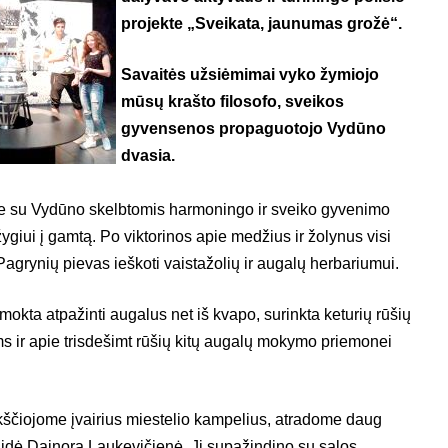
projekte „Sveikata, jaunumas grožė“.
Savaitės užsiėmimai vyko žymiojo
mūsų krašto filosofo, sveikos
gyvensenos propaguotojo Vydūno
dvasia.
e su Vydūno skelbtomis harmoningo ir sveiko gyvenimo
giui į gamtą. Po viktorinos apie medžius ir žolynus visi
Pagrynių pievas ieškoti vaistažolių ir augalų herbariumui.
okta atpažinti augalus net iš kvapo, surinkta keturių rūšių
 ir apie trisdešimt rūšių kitų augalų mokymo priemonei
ščiojome įvairius miestelio kampelius, atradome daug
gidė Dainora Laukevičienė. Ji supažindino su salos