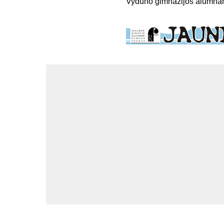
Vydūno gimnazijos alumna