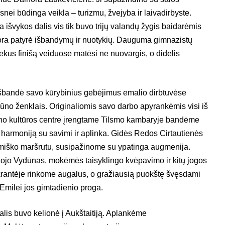
ei būdinga veikla – turizmu, žvejyba ir laivadirbyste.
a išvykos dalis vis tik buvo trijų valandų žygis baidarėmis
ra patyrė išbandymų ir nuotykių. Dauguma gimnazistų
iekus finišą veiduose matėsi ne nuovargis, o didelis
 išbandė savo kūrybinius gebėjimus emalio dirbtuvėse
no ženklais. Originaliomis savo darbo apyrankėmis visi iš
no kultūros centre įrengtame Tilsmo kambaryje bandėme
i harmoniją su savimi ir aplinka. Gidės Redos Cirtautienės
u miško maršrutu, susipažinome su ypatinga augmenija.
iojo Vydūnas, mokėmės taisyklingo kvėpavimo ir kitų jogos
krantėje rinkome augalus, o gražiausią puokštę švęsdami
milei jos gimtadienio proga.
alis buvo kelionė į Aukštaitiją. Aplankėme