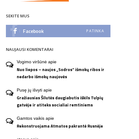
SEKITE MUS
Facebook
PATINKA
NAUJAUSI KOMENTARAI
Vogimo viršūnė
apie
Nuo liepos – naujos „Sodros“ išmokų ribos ir
nedarbo išmokų naujovės
Pusę jų išvyti
apie
Gražiausias Šilutės daugiabutis iškils Tulpių
gatvėje ir atiteks socialiai remtiniems
Gamtos vaikis
apie
Rekonstruojama Atmatos pakrantė Rusnėje