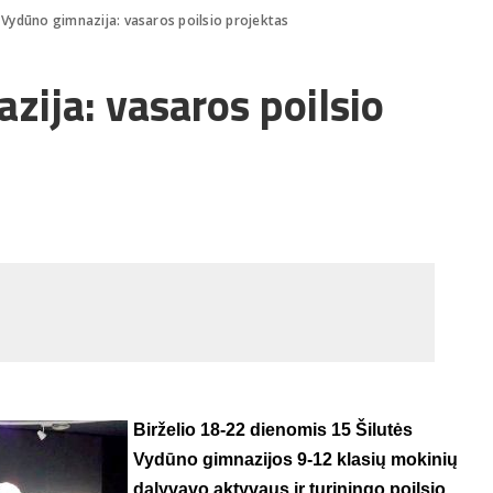
s Vydūno gimnazija: vasaros poilsio projektas
zija: vasaros poilsio
Birželio 18-22 dienomis 15 Šilutės
Vydūno gimnazijos 9-12 klasių mokinių
dalyvavo aktyvaus ir turiningo poilsio