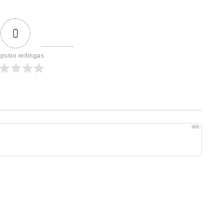
0
ipsnio reitingas
999