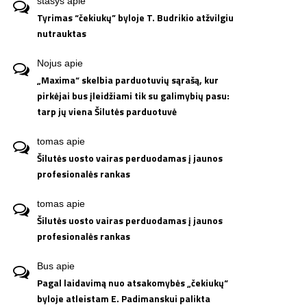
stasys
apie
Tyrimas “čekiukų” byloje T. Budrikio atžvilgiu
nutrauktas
Nojus
apie
„Maxima“ skelbia parduotuvių sąrašą, kur
pirkėjai bus įleidžiami tik su galimybių pasu:
tarp jų viena Šilutės parduotuvė
tomas
apie
Šilutės uosto vairas perduodamas į jaunos
profesionalės rankas
tomas
apie
Šilutės uosto vairas perduodamas į jaunos
profesionalės rankas
Bus
apie
Pagal laidavimą nuo atsakomybės „čekiukų“
byloje atleistam E. Padimanskui palikta