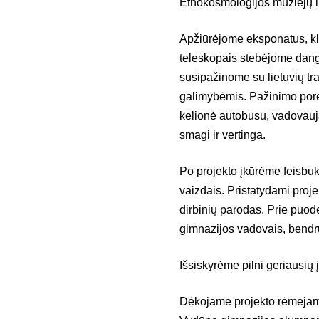
Etnokosmologijos muziejų ir
Apžiūrėjome eksponatus, kl
teleskopais stebėjome dang
susipažinome su lietuvių tra
galimybėmis. Pažinimo pore
kelionė autobusu, vadovauja
smagi ir vertinga.
Po projekto įkūrėme feisbuk
vaizdais. Pristatydami proje
dirbinių parodas. Prie puod
gimnazijos vadovais, bendr
Išsiskyrėme pilni geriausių 
Dėkojame projekto rėmėjams 