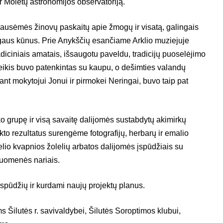
 Molėtų astronomijos observatoriją.
ausėmės žinovų paskaitų apie žmogų ir visatą, galingais
aus kūnus. Prie Anykščių esančiame Arklio muziejuje
diciniais amatais, išsaugotu paveldu, tradicijų puoselėjimo
ikis buvo patenkintas su kaupu, o dešimties valandų
nt mokytojui Jonui ir pirmokei Neringai, buvo taip pat
o grupę ir visą savaitę dalijomės sustabdytų akimirkų
kto rezultatus surengėme fotografijų, herbarų ir emalio
elio kvapnios žolelių arbatos dalijomės įspūdžiais su
uomenės nariais.
įspūdžių ir kurdami naujų projektų planus.
Šilutės r. savivaldybei, Šilutės Soroptimos klubui,