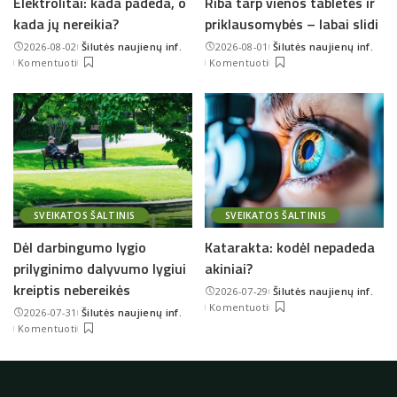
Elektrolitai: kada padeda, o
Riba tarp vienos tabletės ir
kada jų nereikia?
priklausomybės – labai slidi
2026-08-02
Šilutės naujienų inf.
2026-08-01
Šilutės naujienų inf.
Posted
Posted
Komentuoti
Komentuoti
by
by
SVEIKATOS ŠALTINIS
SVEIKATOS ŠALTINIS
Dėl darbingumo lygio
Katarakta: kodėl nepadeda
prilyginimo dalyvumo lygiui
akiniai?
kreiptis nebereikės
2026-07-29
Šilutės naujienų inf.
Posted
Komentuoti
2026-07-31
Šilutės naujienų inf.
by
Posted
Komentuoti
by