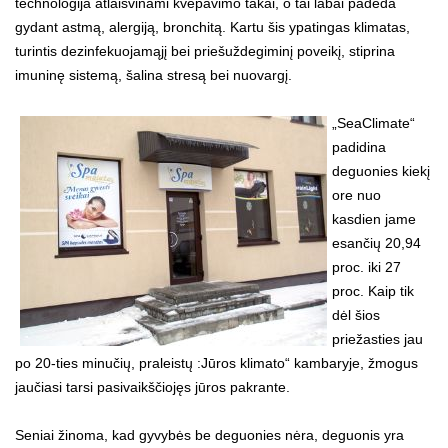
technologija atlaisvinami kvėpavimo takai, o tai labai padeda
gydant astmą, alergiją, bronchitą. Kartu šis ypatingas klimatas,
turintis dezinfekuojamąjį bei priešuždegiminį poveikį, stiprina
imuninę sistemą, šalina stresą bei nuovargį.
„SeaClimate“
padidina
deguonies kiekį
ore nuo
kasdien jame
esančių 20,94
proc. iki 27
proc. Kaip tik
dėl šios
priežasties jau
po 20-ties minučių, praleistų :Jūros klimato“ kambaryje, žmogus
jaučiasi tarsi pasivaikščiojęs jūros pakrante.
Seniai žinoma, kad gyvybės be deguonies nėra, deguonis yra