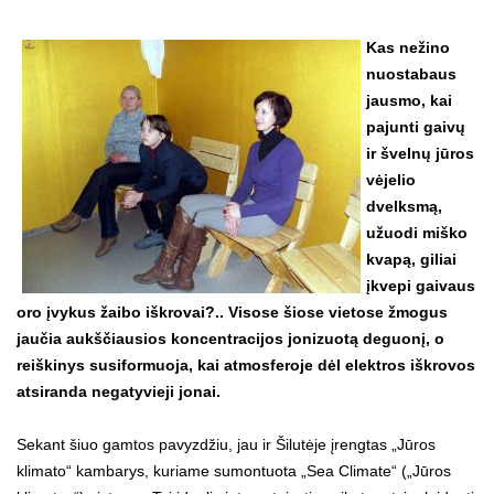
Kas nežino
nuostabaus
jausmo, kai
pajunti gaivų
ir švelnų jūros
vėjelio
dvelksmą,
užuodi miško
kvapą, giliai
įkvepi gaivaus
oro įvykus žaibo iškrovai?.. Visose šiose vietose žmogus
jaučia aukščiausios koncentracijos jonizuotą deguonį, o
reiškinys susiformuoja, kai atmosferoje dėl elektros iškrovos
atsiranda negatyvieji jonai.
Sekant šiuo gamtos pavyzdžiu, jau ir Šilutėje įrengtas „Jūros
klimato“ kambarys, kuriame sumontuota „Sea Climate“ („Jūros