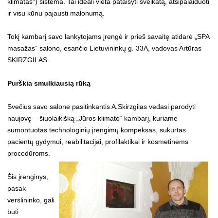
klimatas“) sistema. Tai ideali vieta pataisyti sveikatą, atsipalaiduoti
ir visu kūnu pajausti malonumą.
Tokį kambarį savo lankytojams įrengė ir prieš savaitę atidarė „SPA
masažas“ salono, esančio Lietuvininkų g. 33A, vadovas Artūras
SKIRZGILAS.
Purškia smulkiausią rūką
Svečius savo salone pasitinkantis A.Skirzgilas vedasi parodyti
naujovę – šiuolaikišką „Jūros klimato“ kambarį, kuriame
sumontuotas technologinių įrengimų kompeksas, sukurtas
pacientų gydymui, reabilitacijai, profilaktikai ir kosmetinėms
procedūroms.
Šis įrenginys,
pasak
verslininko, gali
būti