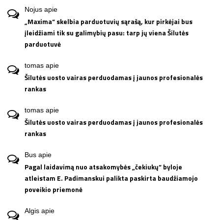
Nojus
apie
„Maxima“ skelbia parduotuvių sąrašą, kur pirkėjai bus
įleidžiami tik su galimybių pasu: tarp jų viena Šilutės
parduotuvė
tomas
apie
Šilutės uosto vairas perduodamas į jaunos profesionalės
rankas
tomas
apie
Šilutės uosto vairas perduodamas į jaunos profesionalės
rankas
Bus
apie
Pagal laidavimą nuo atsakomybės „čekiukų“ byloje
atleistam E. Padimanskui palikta paskirta baudžiamojo
poveikio priemonė
Algis
apie