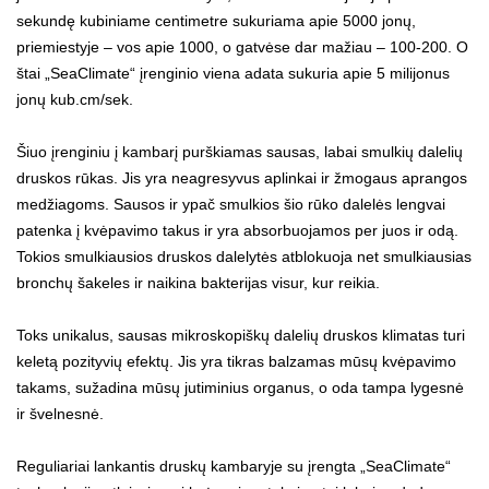
sekundę kubiniame centimetre sukuriama apie 5000 jonų,
priemiestyje – vos apie 1000, o gatvėse dar mažiau – 100-200. O
štai „SeaClimate“ įrenginio viena adata sukuria apie 5 milijonus
jonų kub.cm/sek.
Šiuo įrenginiu į kambarį purškiamas sausas, labai smulkių dalelių
druskos rūkas. Jis yra neagresyvus aplinkai ir žmogaus aprangos
medžiagoms. Sausos ir ypač smulkios šio rūko dalelės lengvai
patenka į kvėpavimo takus ir yra absorbuojamos per juos ir odą.
Tokios smulkiausios druskos dalelytės atblokuoja net smulkiausias
bronchų šakeles ir naikina bakterijas visur, kur reikia.
Toks unikalus, sausas mikroskopiškų dalelių druskos klimatas turi
keletą pozityvių efektų. Jis yra tikras balzamas mūsų kvėpavimo
takams, sužadina mūsų jutiminius organus, o oda tampa lygesnė
ir švelnesnė.
Reguliariai lankantis druskų kambaryje su įrengta „SeaClimate“