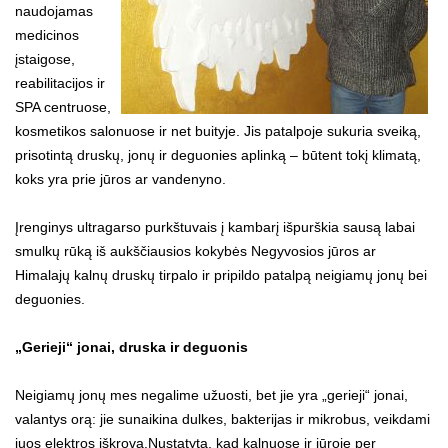
naudojamas
medicinos
įstaigose,
reabilitacijos ir
SPA centruose,
kosmetikos salonuose ir net buityje. Jis patalpoje sukuria sveiką,
prisotintą druskų, jonų ir deguonies aplinką – būtent tokį klimatą,
koks yra prie jūros ar vandenyno.
Įrenginys ultragarso purkštuvais į kambarį išpurškia sausą labai
smulkų rūką iš aukščiausios kokybės Negyvosios jūros ar
Himalajų kalnų druskų tirpalo ir pripildo patalpą neigiamų jonų bei
deguonies.
„Gerieji“ jonai, druska ir deguonis
Neigiamų jonų mes negalime užuosti, bet jie yra „gerieji“ jonai,
valantys orą: jie sunaikina dulkes, bakterijas ir mikrobus, veikdami
juos elektros iškrova.Nustatyta, kad kalnuose ir jūroje per