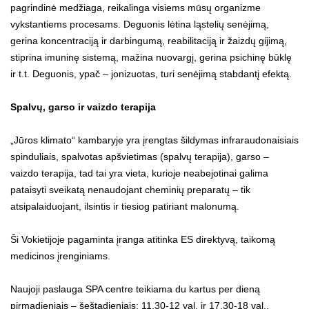
pagrindinė medžiaga, reikalinga visiems mūsų organizme
vykstantiems procesams. Deguonis lėtina ląstelių senėjimą,
gerina koncentraciją ir darbingumą, reabilitaciją ir žaizdų gijimą,
stiprina imuninę sistemą, mažina nuovargį, gerina psichinę būklę
ir t.t. Deguonis, ypač – jonizuotas, turi senėjimą stabdantį efektą.
Spalvų, garso ir vaizdo terapija
„Jūros klimato“ kambaryje yra įrengtas šildymas infraraudonaisiais
spinduliais, spalvotas apšvietimas (spalvų terapija), garso –
vaizdo terapija, tad tai yra vieta, kurioje neabejotinai galima
pataisyti sveikatą nenaudojant cheminių preparatų – tik
atsipalaiduojant, ilsintis ir tiesiog patiriant malonumą.
Ši Vokietijoje pagaminta įranga atitinka ES direktyvą, taikomą
medicinos įrenginiams.
Naujoji paslauga SPA centre teikiama du kartus per dieną
pirmadieniais – šeštadieniais: 11.30-12 val. ir 17.30-18 val.,