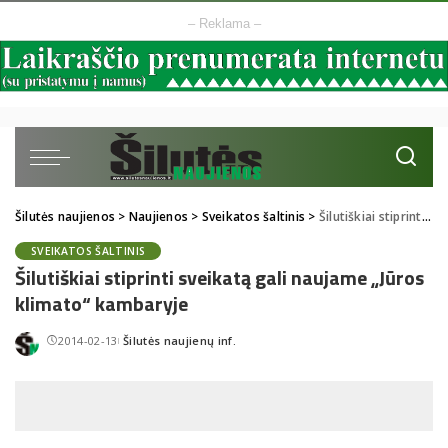
– Reklama –
Šilutės naujienos
>
Naujienos
>
Sveikatos šaltinis
>
Šilutiškiai stiprinti sveikatą gali naujame „Jūros klimato“ kambaryje
SVEIKATOS ŠALTINIS
Šilutiškiai stiprinti sveikatą gali naujame „Jūros
klimato“ kambaryje
2014-02-13
Šilutės naujienų inf.
Posted
by