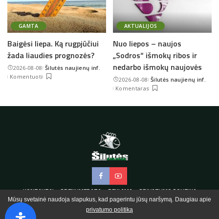
GAMTA
AKTUALIJOS
Baigėsi liepa. Ką rugpjūčiui
Nuo liepos – naujos
žada liaudies prognozės?
„Sodros“ išmokų ribos ir
nedarbo išmokų naujovės
2026-08-08
Šilutės naujienų inf.
Posted
Komentuoti
2026-08-08
Šilutės naujienų inf.
by
Posted
Komentaras
by
KONTAKTAI
PRENUMERATA
REKLAMA
PRIVATUMO POLITIKA
Mūsų svetainė naudoja slapukus, kad pagerintu jūsų naršymą. Daugiau apie
privatumo politiką