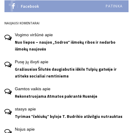
Facebook
PATINKA
NAUJAUSI KOMENTARAI
Vogimo viršūnė
apie
Nuo liepos – naujos „Sodros“ išmokų ribos ir nedarbo
išmokų naujovės
Pusę jų išvyti
apie
Gražiausias Šilutės daugiabutis iškils Tulpių gatvėje ir
atiteks socialiai remtiniems
Gamtos vaikis
apie
Rekonstruojama Atmatos pakrantė Rusnėje
stasys
apie
Tyrimas “čekiukų” byloje T. Budrikio atžvilgiu nutrauktas
Nojus
apie