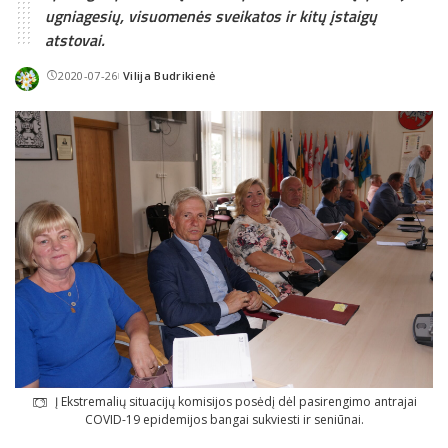
ugniagesių, visuomenės sveikatos ir kitų įstaigų
atstovai.
2020-07-26
Vilija Budrikienė
Posted
by
Į Ekstremalių situacijų komisijos posėdį dėl pasirengimo antrajai
COVID-19 epidemijos bangai sukviesti ir seniūnai.