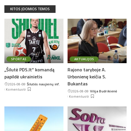
KITOS ĮDOMIOS TEMOS
SPORTAS
AKTUALIJOS
„Šilutė PDS.lt“ komandą
Rajono taryboje A.
papildė ukrainietis
Urbonienę keičia S.
Bukantas
2026-08-08
Šilutės naujienų inf.
Posted
Komentuoti
2026-08-08
Vilija Budrikienė
by
Posted
Komentuoti
by