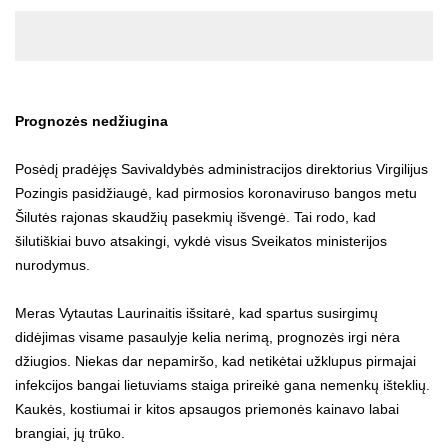
Prognozės nedžiugina
Posėdį pradėjęs Savivaldybės administracijos direktorius Virgilijus
Pozingis pasidžiaugė, kad pirmosios koronaviruso bangos metu
Šilutės rajonas skaudžių pasekmių išvengė. Tai rodo, kad
šilutiškiai buvo atsakingi, vykdė visus Sveikatos ministerijos
nurodymus.
Meras Vytautas Laurinaitis išsitarė, kad spartus susirgimų
didėjimas visame pasaulyje kelia nerimą, prognozės irgi nėra
džiugios. Niekas dar nepamiršo, kad netikėtai užklupus pirmajai
infekcijos bangai lietuviams staiga prireikė gana nemenkų išteklių.
Kaukės, kostiumai ir kitos apsaugos priemonės kainavo labai
brangiai, jų trūko.