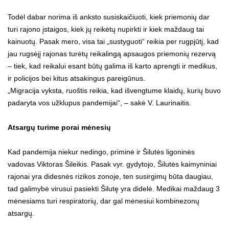
Todėl dabar norima iš anksto susiskaičiuoti, kiek priemonių dar
turi rajono įstaigos, kiek jų reikėtų nupirkti ir kiek maždaug tai
kainuotų. Pasak mero, visa tai „sustyguoti“ reikia per rugpjūtį, kad
jau rugsėjį rajonas turėtų reikalingą apsaugos priemonių rezervą
– tiek, kad reikalui esant būtų galima iš karto aprengti ir medikus,
ir policijos bei kitus atsakingus pareigūnus.
„Migracija vyksta, ruoštis reikia, kad išvengtume klaidų, kurių buvo
padaryta vos užklupus pandemijai“, – sakė V. Laurinaitis.
Atsargų turime porai mėnesių
Kad pandemija niekur nedingo, priminė ir Šilutės ligoninės
vadovas Viktoras Šileikis. Pasak vyr. gydytojo, Šilutės kaimyniniai
rajonai yra didesnės rizikos zonoje, ten susirgimų būta daugiau,
tad galimybė virusui pasiekti Šilutę yra didelė. Medikai maždaug 3
mėnesiams turi respiratorių, dar gal mėnesiui kombinezonų
atsargų.