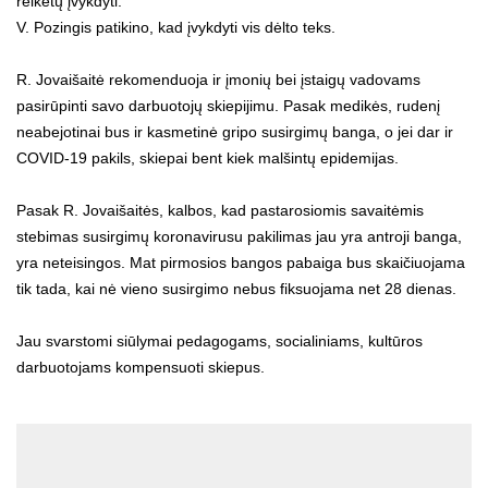
reikėtų įvykdyti.
V. Pozingis patikino, kad įvykdyti vis dėlto teks.
R. Jovaišaitė rekomenduoja ir įmonių bei įstaigų vadovams
pasirūpinti savo darbuotojų skiepijimu. Pasak medikės, rudenį
neabejotinai bus ir kasmetinė gripo susirgimų banga, o jei dar ir
COVID-19 pakils, skiepai bent kiek malšintų epidemijas.
Pasak R. Jovaišaitės, kalbos, kad pastarosiomis savaitėmis
stebimas susirgimų koronavirusu pakilimas jau yra antroji banga,
yra neteisingos. Mat pirmosios bangos pabaiga bus skaičiuojama
tik tada, kai nė vieno susirgimo nebus fiksuojama net 28 dienas.
Jau svarstomi siūlymai pedagogams, socialiniams, kultūros
darbuotojams kompensuoti skiepus.