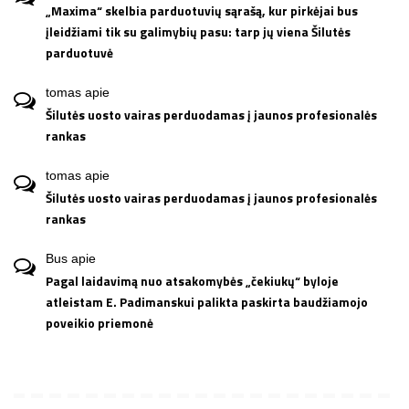
„Maxima“ skelbia parduotuvių sąrašą, kur pirkėjai bus
įleidžiami tik su galimybių pasu: tarp jų viena Šilutės
parduotuvė
tomas
apie
Šilutės uosto vairas perduodamas į jaunos profesionalės
rankas
tomas
apie
Šilutės uosto vairas perduodamas į jaunos profesionalės
rankas
Bus
apie
Pagal laidavimą nuo atsakomybės „čekiukų“ byloje
atleistam E. Padimanskui palikta paskirta baudžiamojo
poveikio priemonė