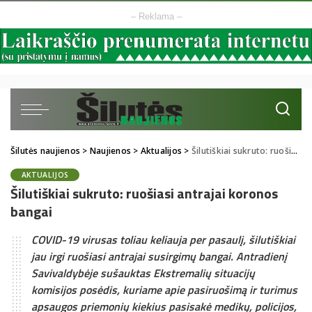
– Reklama –
Šilutės naujienos
>
Naujienos
>
Aktualijos
>
Šilutiškiai sukruto: ruošiasi antrajai koronos bangai
AKTUALIJOS
Šilutiškiai sukruto: ruošiasi antrajai koronos
bangai
COVID-19 virusas toliau keliauja per pasaulį, šilutiškiai
jau irgi ruošiasi antrajai susirgimų bangai. Antradienį
Savivaldybėje sušauktas Ekstremalių situacijų
komisijos posėdis, kuriame apie pasiruošimą ir turimus
apsaugos priemonių kiekius pasisakė medikų, policijos,