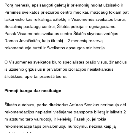
Porą mėnesių apsisaugoti galėtų ir priemonių nuolat užsisako ir
Pirminės sveikatos priežiūros centro medikai, maždaug tokiam pat
laikui visko kas reikalinga užtektų ir Visuomenės sveikatos biurui,
Socialinių paslaugų centrui, Šilutės policijai ir ugniagesiams.
Pasak Visuomenės sveikatos centro Šilutės skyriaus vedėjos
Romos Jovaišaitės, kaip tik tokį – 2 mėnesių rezervą
rekomenduoja turėti ir Sveikatos apsaugos ministerija.
O Visuomenės sveikatos biuro specialistės prašo visus, žinančius
iš užsienio grįžusius ir privalomos izoliacijos nesilaikančius
šilutiškius, apie tai pranešti biurui.
Pirmoji banga dar nesibaigė
Šilutės autobusų parko direktorius Artūras Stonkus nerimauja dėl
rekomendacijos neplatinti viešajame transporte bilietų ir laikytis 2
m atstumo tarp vairuotojų ir keleivių. Pasak jo, jei tokia
rekomendacija taps privalomuoju nurodymu, nežinia kaip ją