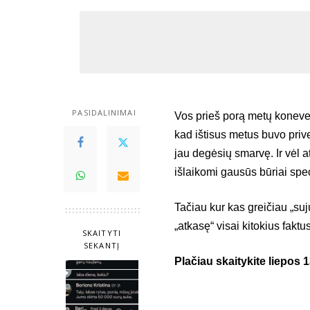
PASIDALINIMAI
Vos prieš porą metų konevei
kad ištisus metus buvo priver
jau degėsių smarvę. Ir vėl a
išlaikomi gausūs būriai spec
Tačiau kur kas greičiau „suju
„atkasę“ visai kitokius fak
SKAITYTI
SEKANTĮ
Plačiau skaitykite liepos 