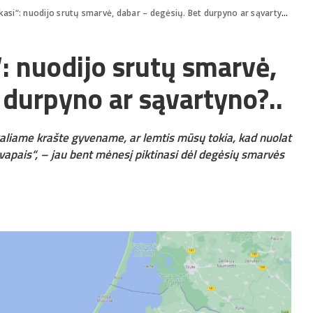
asi“: nuodijo srutų smarvė, dabar – degėsių. Bet durpyno ar sąvartyno?..
“: nuodijo srutų smarvė,
 durpyno ar sąvartyno?..
kaliame krašte gyvename, ar lemtis mūsų tokia, kad nuolat
apais“, – jau bent mėnesį piktinasi dėl degėsių smarvės