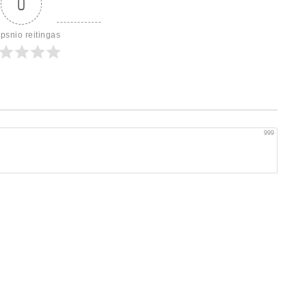
0
ipsnio reitingas
999