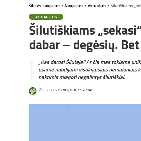
Šilutės naujienos
>
Naujienos
>
Aktualijos
>
Šilutiškiams „sek
AKTUALIJOS
Šilutiškiams „sekasi
dabar – degėsių. Bet
„Kas darosi Šilutėje? Ar čia mes tokiame uni
esame nuodijami visokiausiais nemaloniais kv
naktimis miegoti negalintys šilutiškiai.
2023-07-11
Vilija Budrikienė
Posted
by