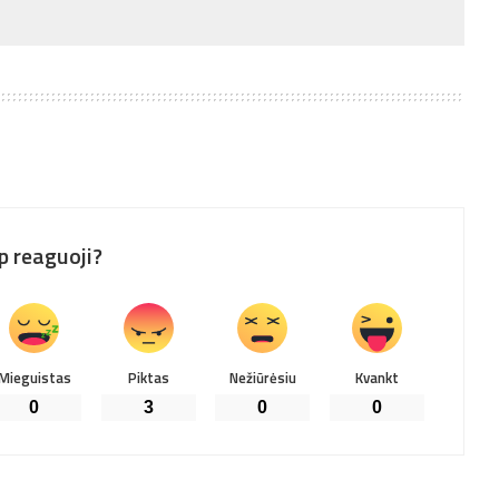
p reaguoji?
Mieguistas
Piktas
Nežiūrėsiu
Kvankt
0
3
0
0