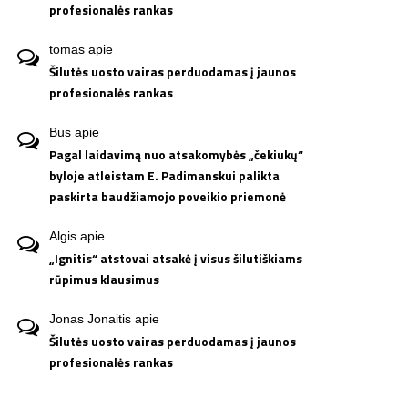
profesionalės rankas
tomas
apie
Šilutės uosto vairas perduodamas į jaunos
profesionalės rankas
Bus
apie
Pagal laidavimą nuo atsakomybės „čekiukų“
byloje atleistam E. Padimanskui palikta
paskirta baudžiamojo poveikio priemonė
Algis
apie
„Ignitis“ atstovai atsakė į visus šilutiškiams
rūpimus klausimus
Jonas Jonaitis
apie
Šilutės uosto vairas perduodamas į jaunos
profesionalės rankas