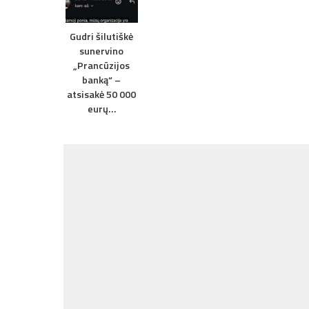
Gudri šilutiškė
sunervino
„Prancūzijos
banką“ –
atsisakė 50 000
eurų…