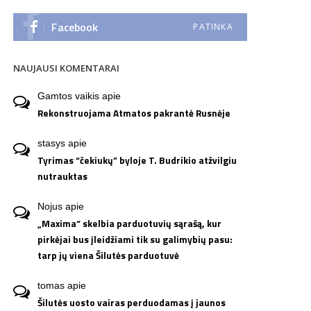
Facebook
PATINKA
NAUJAUSI KOMENTARAI
Gamtos vaikis
apie
Rekonstruojama Atmatos pakrantė Rusnėje
stasys
apie
Tyrimas “čekiukų” byloje T. Budrikio atžvilgiu
nutrauktas
Nojus
apie
„Maxima“ skelbia parduotuvių sąrašą, kur
pirkėjai bus įleidžiami tik su galimybių pasu:
tarp jų viena Šilutės parduotuvė
tomas
apie
Šilutės uosto vairas perduodamas į jaunos