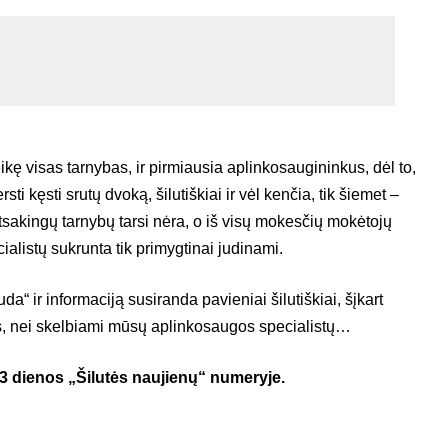
kę visas tarnybas, ir pirmiausia aplinkosaugininkus, dėl to,
sti kęsti srutų dvoką, šilutiškiai ir vėl kenčia, tik šiemet –
tsakingų tarnybų tarsi nėra, o iš visų mokesčių mokėtojų
ialistų sukrunta tik primygtinai judinami.
da“ ir informaciją susiranda pavieniai šilutiškiai, šįkart
tus, nei skelbiami mūsų aplinkosaugos specialistų…
13 dienos „Šilutės naujienų“ numeryje.