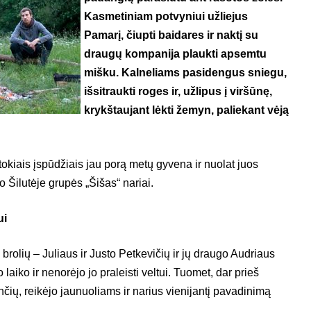
Kasmetiniam potvyniui užliejus
Pamarį, čiupti baidares ir naktį su
draugų kompanija plaukti apsemtu
mišku. Kalneliams pasidengus sniegu,
išsitraukti roges ir, užlipus į viršūnę,
krykštaujant lėkti žemyn, paliekant vėją
okiais įspūdžiais jau porą metų gyvena ir nuolat juos
o Šilutėje grupės „Šišas“ nariai.
ui
brolių – Juliaus ir Justo Petkevičių ir jų draugo Audriaus
 laiko ir nenorėjo jo praleisti veltui. Tuomet, dar prieš
čių, reikėjo jaunuoliams ir narius vienijantį pavadinimą