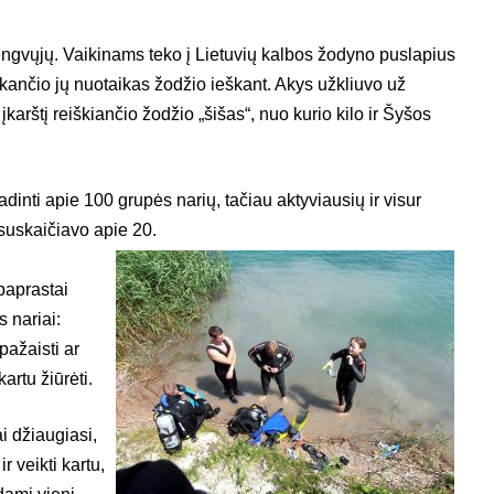
engvųjų. Vaikinams teko į Lietuvių kalbos žodyno puslapius
tinkančio jų nuotaikas žodžio ieškant. Akys užkliuvo už
karštį reiškiančio žodžio „šišas“, nuo kurio kilo ir Šyšos
adinti apie 100 grupės narių, tačiau aktyviausių ir visur
 suskaičiavo apie 20.
paprastai
 nariai:
pažaisti ar
artu žiūrėti.
i džiaugiasi,
ir veikti kartu,