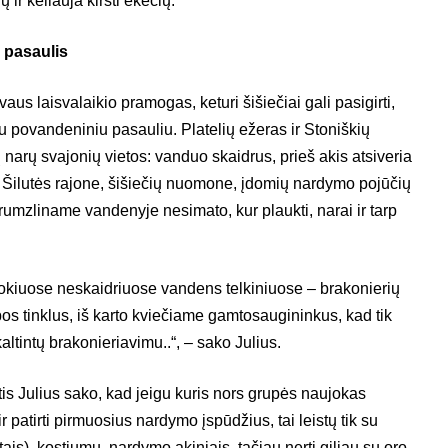
ir keliauja kirsti ekečių.
 pasaulis
s laisvalaikio pramogas, keturi šišiečiai gali pasigirti,
u povandeniniu pasauliu. Platelių ežeras ir Stoniškių
 narų svajonių vietos: vanduo skaidrus, prieš akis atsiveria
Šilutės rajone, šišiečių nuomone, įdomių nardymo pojūčių
 drumzliname vandenyje nesimato, kur plaukti, narai ir tarp
okiuose neskaidriuose vandens telkiniuose – brakonierių
ybos tinklus, iš karto kviečiame gamtosaugininkus, kad tik
ltintų brakonieriavimu..“, – sako Julius.
is Julius sako, kad jeigu kuris nors grupės naujokas
 patirti pirmuosius nardymo įspūdžius, tai leistų tik su
is), kostiumu, nardymo akiniais, tačiau nerti giliau su oro