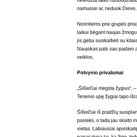
neleidžia laiko nuobodžiau
namuose ar, neduok Dieve,
Norintiems prie grupės pris
laikui bėgant naujas žmogus
jis geba susikalbėti su kitais
Naujokas pats sau padaro atr
veiklos.
Potvynio privalumai
„Šišiečiai mėgsta žygius“, –
Tenenio upę žygiai tapo išr
Šišiečiai iš pradžių susiplan
pasieks, o tada jau skaito 
vietas. Labiausiai apsiskait
papasakoja tai, ką žino, tod