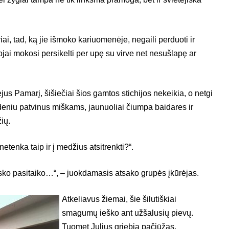
iai, tad, ką jie išmoko kariuomenėje, negaili perduoti ir
ojai mokosi persikelti per upę su virve net nesušlapę ar
us Pamarį, šišiečiai šios gamtos stichijos nekeikia, o netgi
deniu patvinus miškams, jaunuoliai čiumpa baidares ir
ių.
tenka taip ir į medžius atsitrenkti?“.
visko pasitaiko…“, – juokdamasis atsako grupės įkūrėjas.
Atkeliavus žiemai, šie šilutiškiai
smagumų ieško ant užšalusių pievų.
Tuomet Julius griebia pačiūžas,