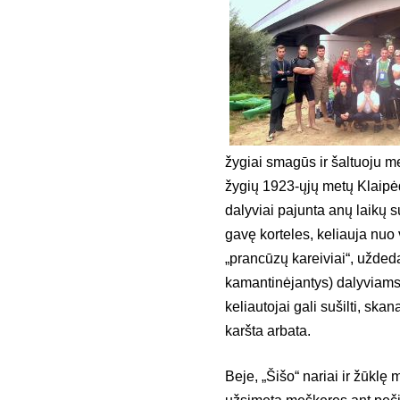
žygiai smagūs ir šaltuoju me
žygių 1923-ųjų metų Klaipėd
dalyviai pajunta anų laikų 
gavę korteles, keliauja nuo 
„prancūzų kareiviai“, uždeda
kamantinėjantys) dalyviams 
keliautojai gali sušilti, ska
karšta arbata.
Beje, „Šišo“ nariai ir žūklę 