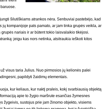
dami vieni
 baruose.
ijungti šilutiškiams atrankos nėra. Senbuviai pastebėjo, kad
 jų kompanijoje pats pamato, ar jam tinka grupės veikla, ar
 grupės nariais ir ar būtent tokio laisvalaikio tikėjosi.
anką: jeigu kas nors netinka, atsitraukia ieškoti kitos
 už visus taria Julius. Nuo pirmosios jų kelionės palei
adingesni, papildyti žaidimų elementais.
uoja, kur keliaus, kur naktį praleis, kokį svarbiausią objektą
informaciją apie to žygio maršrute esančias žymesnes
ęs žygeivis, sustojus prie jam žinomo objekto, visiems
ėl žygiai tampa ne tik linksma pramoga, bet ir švietėjiška