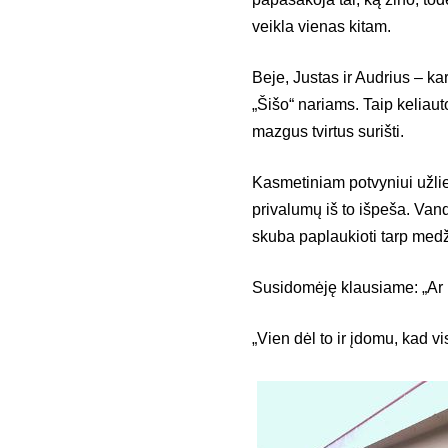
veikla vienas kitam.
Beje, Justas ir Audrius – kar
„Šišo“ nariams. Taip keliaut
mazgus tvirtus surišti.
Kasmetiniam potvyniui užliej
privalumų iš to išpeša. Van
skuba paplaukioti tarp medž
Susidomėję klausiame: „Ar ne
„Vien dėl to ir įdomu, kad 