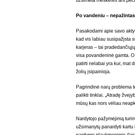
užsimeta meškeres ant pečių 
Po vandeniu – nepažintas
Pasakodami apie savo aktyvau
kad vis labiau susipažįsta s
karjeras – tai pradedančiųjų
visa povandeninė gamta. O 
patirti nelabai yra kur, mat
žolių įsipainioja.
Pagrindinė narų problema t
palikti tinklai. „Atradę žvej
mūsų kas nors vėliau neapka
Nardytojo pažymėjimą turint
užsimanytų panardyti kartu ir
nardymo plaukmenimis (lasta