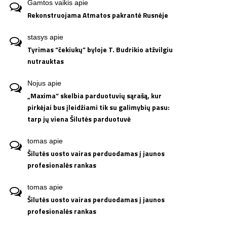
Gamtos vaikis
apie
Rekonstruojama Atmatos pakrantė Rusnėje
stasys
apie
Tyrimas “čekiukų” byloje T. Budrikio atžvilgiu
nutrauktas
Nojus
apie
„Maxima“ skelbia parduotuvių sąrašą, kur
pirkėjai bus įleidžiami tik su galimybių pasu:
tarp jų viena Šilutės parduotuvė
tomas
apie
Šilutės uosto vairas perduodamas į jaunos
profesionalės rankas
tomas
apie
Šilutės uosto vairas perduodamas į jaunos
profesionalės rankas