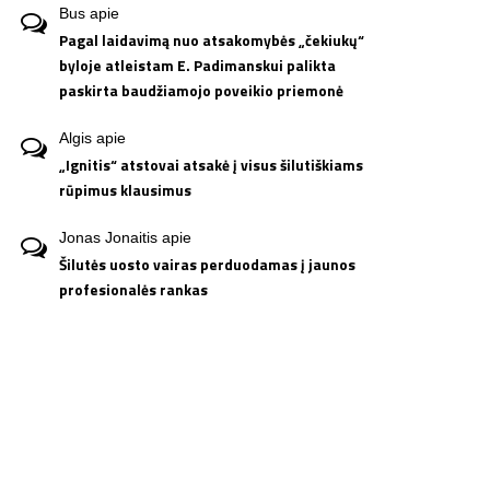
Bus
apie
Pagal laidavimą nuo atsakomybės „čekiukų“
byloje atleistam E. Padimanskui palikta
paskirta baudžiamojo poveikio priemonė
Algis
apie
„Ignitis“ atstovai atsakė į visus šilutiškiams
rūpimus klausimus
Jonas Jonaitis
apie
Šilutės uosto vairas perduodamas į jaunos
profesionalės rankas