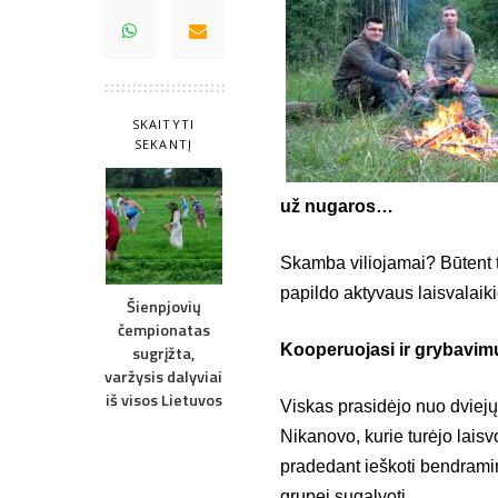
SKAITYTI
SEKANTĮ
už nugaros…
Skamba viliojamai? Būtent t
papildo aktyvaus laisvalaiki
Šienpjovių
čempionatas
Kooperuojasi ir grybavim
sugrįžta,
varžysis dalyviai
iš visos Lietuvos
Viskas prasidėjo nuo dviejų 
Nikanovo, kurie turėjo laisvo
pradedant ieškoti bendramin
grupei sugalvoti.