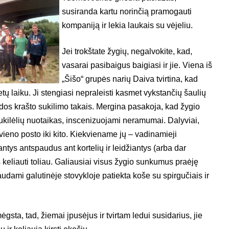
susiranda kartu norinčią pramogauti
kompaniją ir lekia laukais su vėjeliu.
Jei trokštate žygių, negalvokite, kad,
vasarai pasibaigus baigiasi ir jie. Viena iš
„Šišo“ grupės narių Daiva tvirtina, kad
tų laiku. Ji stengiasi nepraleisti kasmet vykstančių šaulių
os krašto sukilimo takais. Mergina pasakoja, kad žygio
sukilėlių nuotaikas, inscenizuojami neramumai. Dalyviai,
vieno posto iki kito. Kiekviename jų – vadinamieji
ntys antspaudus ant kortelių ir leidžiantys (arba dar
keliauti toliau. Galiausiai visus žygio sunkumus praėję
naudami galutinėje stovykloje patiekta koše su spirgučiais ir
mėgsta, tad, žiemai įpusėjus ir tvirtam ledui susidarius, jie