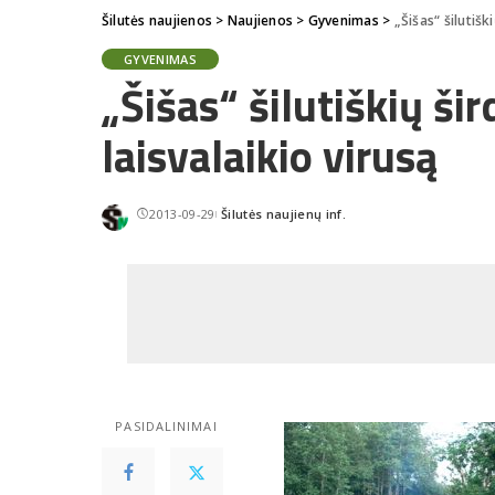
Šilutės naujienos
>
Naujienos
>
Gyvenimas
>
„Šišas“ šilutišk
GYVENIMAS
„Šišas“ šilutiškių ši
laisvalaikio virusą
2013-09-29
Šilutės naujienų inf.
Posted
by
PASIDALINIMAI