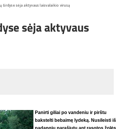
ių širdyse sėja aktyvaus laisvalaikio virusą
rdyse sėja aktyvaus
Panirti giliai po vandeniu ir pirštu
bakstelti bebaimę lydeką. Nusileisti iš
padangių parašiutu ant rasotos žolės.