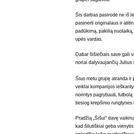
Šis darbas pasirodė ne iš l
pasinerti originalaus ir ati
padūkimą, pakilią nuotaiką, į
upės vardas.
Dabar šišiečiais save gali v
noriai dalyvaujančių Julius
Šiuo metu grupę atranda ir 
veiklai kompanijos ieškantys
norintys pagrybauti, futbolą 
tiesiog krepšinio rungtynes k
Pradžią „Šišui“ davę vaikina
kad šilutiškiai geba vienytis 