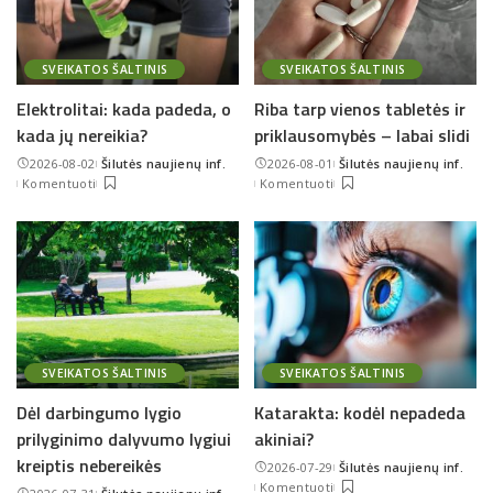
SVEIKATOS ŠALTINIS
SVEIKATOS ŠALTINIS
Elektrolitai: kada padeda, o
Riba tarp vienos tabletės ir
kada jų nereikia?
priklausomybės – labai slidi
2026-08-02
Šilutės naujienų inf.
2026-08-01
Šilutės naujienų inf.
Posted
Posted
Komentuoti
Komentuoti
by
by
SVEIKATOS ŠALTINIS
SVEIKATOS ŠALTINIS
Dėl darbingumo lygio
Katarakta: kodėl nepadeda
prilyginimo dalyvumo lygiui
akiniai?
kreiptis nebereikės
2026-07-29
Šilutės naujienų inf.
Posted
Komentuoti