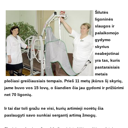
Šilutės
ligoninės
slaugos ir
palaikomojo
gydymo
skyrius
neabejotinai
yra tas, kuris
pastaraisiais
metais
plečiasi greičiausiais tempais. Prieš 11 metų įkūrus šį skyrių,
jame buvo vos 15 lovų, o šiandien čia jau gydomi ir prižiūrimi
net 70 ligonių.
Ir tai dar toli gražu ne visi, kurių artimieji norėtų čia
paslaugyti savo sunkiai sergantį artimą žmogų.