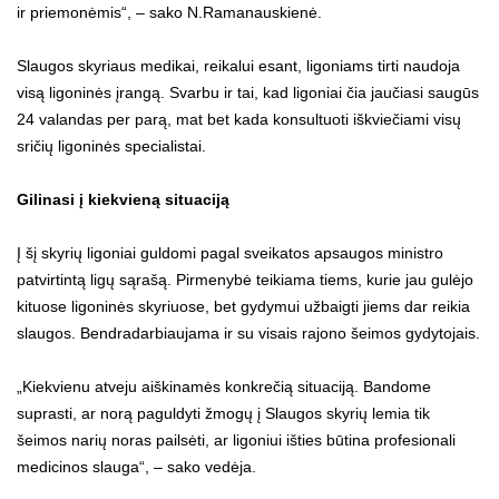
ir priemonėmis“, – sako N.Ramanauskienė.
Slaugos skyriaus medikai, reikalui esant, ligoniams tirti naudoja
visą ligoninės įrangą. Svarbu ir tai, kad ligoniai čia jaučiasi saugūs
24 valandas per parą, mat bet kada konsultuoti iškviečiami visų
sričių ligoninės specialistai.
Gilinasi į kiekvieną situaciją
Į šį skyrių ligoniai guldomi pagal sveikatos apsaugos ministro
patvirtintą ligų sąrašą. Pirmenybė teikiama tiems, kurie jau gulėjo
kituose ligoninės skyriuose, bet gydymui užbaigti jiems dar reikia
slaugos. Bendradarbiaujama ir su visais rajono šeimos gydytojais.
„Kiekvienu atveju aiškinamės konkrečią situaciją. Bandome
suprasti, ar norą paguldyti žmogų į Slaugos skyrių lemia tik
šeimos narių noras pailsėti, ar ligoniui išties būtina profesionali
medicinos slauga“, – sako vedėja.