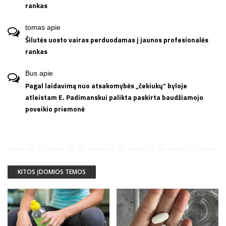
rankas
tomas
apie
Šilutės uosto vairas perduodamas į jaunos profesionalės
rankas
Bus
apie
Pagal laidavimą nuo atsakomybės „čekiukų“ byloje
atleistam E. Padimanskui palikta paskirta baudžiamojo
poveikio priemonė
KITOS ĮDOMIOS TEMOS