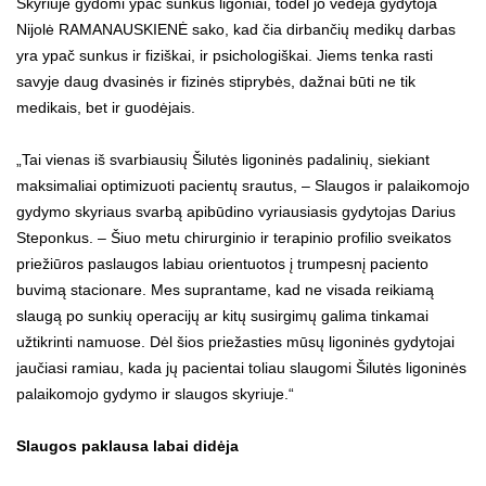
Skyriuje gydomi ypač sunkūs ligoniai, todėl jo vedėja gydytoja
Nijolė RAMANAUSKIENĖ sako, kad čia dirbančių medikų darbas
yra ypač sunkus ir fiziškai, ir psichologiškai. Jiems tenka rasti
savyje daug dvasinės ir fizinės stiprybės, dažnai būti ne tik
medikais, bet ir guodėjais.
„Tai vienas iš svarbiausių Šilutės ligoninės padalinių, siekiant
maksimaliai optimizuoti pacientų srautus, – Slaugos ir palaikomojo
gydymo skyriaus svarbą apibūdino vyriausiasis gydytojas Darius
Steponkus. – Šiuo metu chirurginio ir terapinio profilio sveikatos
priežiūros paslaugos labiau orientuotos į trumpesnį paciento
buvimą stacionare. Mes suprantame, kad ne visada reikiamą
slaugą po sunkių operacijų ar kitų susirgimų galima tinkamai
užtikrinti namuose. Dėl šios priežasties mūsų ligoninės gydytojai
jaučiasi ramiau, kada jų pacientai toliau slaugomi Šilutės ligoninės
palaikomojo gydymo ir slaugos skyriuje.“
Slaugos paklausa labai didėja