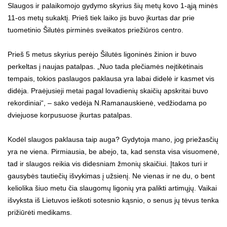
Slaugos ir palaikomojo gydymo skyrius šių metų kovo 1-ąją minės
11-os metų sukaktį. Prieš tiek laiko jis buvo įkurtas dar prie
tuometinio Šilutės pirminės sveikatos priežiūros centro.
Prieš 5 metus skyrius perėjo Šilutės ligoninės žinion ir buvo
perkeltas į naujas patalpas. „Nuo tada plečiamės neįtikėtinais
tempais, tokios paslaugos paklausa yra labai didelė ir kasmet vis
didėja. Praėjusieji metai pagal lovadienių skaičių apskritai buvo
rekordiniai“, – sako vedėja N.Ramanauskienė, vedžiodama po
dviejuose korpusuose įkurtas patalpas.
Kodėl slaugos paklausa taip auga? Gydytoja mano, jog priežasčių
yra ne viena. Pirmiausia, be abejo, ta, kad sensta visa visuomenė,
tad ir slaugos reikia vis didesniam žmonių skaičiui. Įtakos turi ir
gausybės tautiečių išvykimas į užsienį. Ne vienas ir ne du, o bent
keliolika šiuo metu čia slaugomų ligonių yra palikti artimųjų. Vaikai
išvyksta iš Lietuvos ieškoti sotesnio kąsnio, o senus jų tėvus tenka
prižiūrėti medikams.