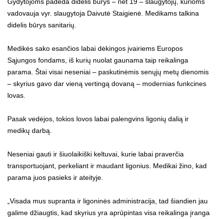
Gydytojoms padeda didelis būrys – net 19 – slaugytojų, kurioms
vadovauja vyr. slaugytoja Daivutė Staigienė. Medikams talkina
didelis būrys sanitarių.
Medikės sako esančios labai dėkingos įvairiems Europos
Sąjungos fondams, iš kurių nuolat gaunama taip reikalinga
parama. Štai visai neseniai – paskutinėmis senųjų metų dienomis
– skyrius gavo dar vieną vertingą dovaną – modernias funkcines
lovas.
Pasak vedėjos, tokios lovos labai palengvins ligonių dalią ir
medikų darbą.
Neseniai gauti ir šiuolaikiški keltuvai, kurie labai praverčia
transportuojant, perkeliant ir maudant ligonius. Medikai žino, kad
parama juos pasieks ir ateityje.
„Visada mus supranta ir ligoninės administracija, tad šiandien jau
galime džiaugtis, kad skyrius yra aprūpintas visa reikalinga įranga