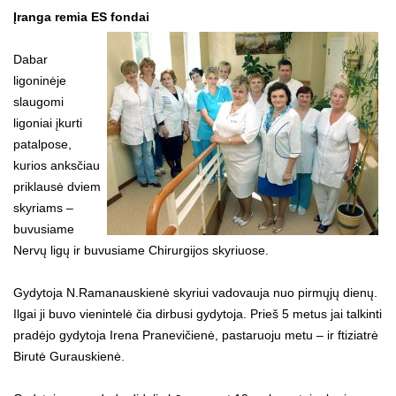
Įranga remia ES fondai
Dabar
ligoninėje
slaugomi
ligoniai įkurti
patalpose,
kurios anksčiau
priklausė dviem
skyriams –
buvusiame
Nervų ligų ir buvusiame Chirurgijos skyriuose.
Gydytoja N.Ramanauskienė skyriui vadovauja nuo pirmųjų dienų.
Ilgai ji buvo vienintelė čia dirbusi gydytoja. Prieš 5 metus jai talkinti
pradėjo gydytoja Irena Pranevičienė, pastaruoju metu – ir ftiziatrė
Birutė Gurauskienė.