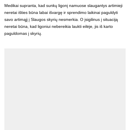
Medikai supranta, kad sunkų ligonį namuose slaugantys artimieji
neretai išties būna labai išvargę ir sprendimo laikinai paguldyti
savo artimąjį į Slaugos skyrių nesmerkia. O įsigilinus į situaciją
neretai būna, kad ligoniui nebereikia laukti eilėje, jis iš karto
paguldomas į skyrių.