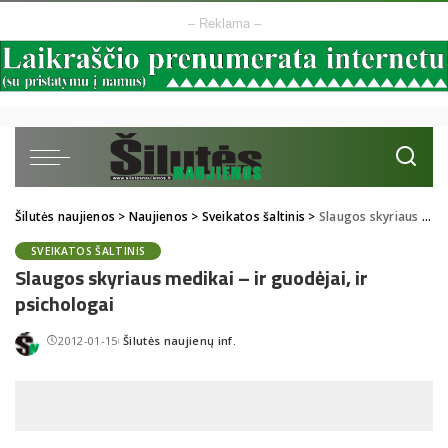
– Reklama –
Šilutės naujienos
>
Naujienos
>
Sveikatos šaltinis
>
Slaugos skyriaus medikai – ir guodėjai, ir psichologai
SVEIKATOS ŠALTINIS
Slaugos skyriaus medikai – ir guodėjai, ir
psichologai
2012-01-15
Šilutės naujienų inf.
Posted
by