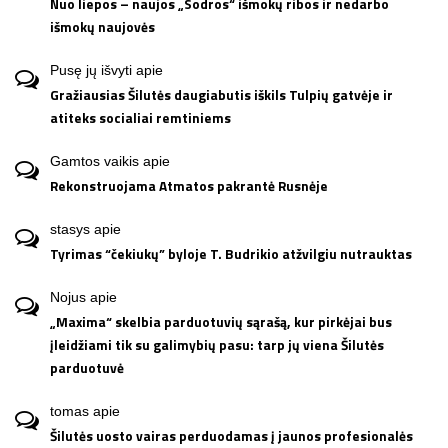
Nuo liepos – naujos „Sodros“ išmokų ribos ir nedarbo
išmokų naujovės
Pusę jų išvyti
apie
Gražiausias Šilutės daugiabutis iškils Tulpių gatvėje ir
atiteks socialiai remtiniems
Gamtos vaikis
apie
Rekonstruojama Atmatos pakrantė Rusnėje
stasys
apie
Tyrimas “čekiukų” byloje T. Budrikio atžvilgiu nutrauktas
Nojus
apie
„Maxima“ skelbia parduotuvių sąrašą, kur pirkėjai bus
įleidžiami tik su galimybių pasu: tarp jų viena Šilutės
parduotuvė
tomas
apie
Šilutės uosto vairas perduodamas į jaunos profesionalės