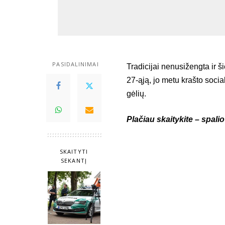
PASIDALINIMAI
Tradicijai nenusižengta ir š
27-ąją, jo metu krašto soci
gėlių.
Plačiau skaitykite – spali
SKAITYTI
SEKANTĮ