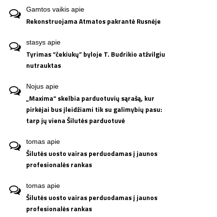
Gamtos vaikis
apie
Rekonstruojama Atmatos pakrantė Rusnėje
stasys
apie
Tyrimas “čekiukų” byloje T. Budrikio atžvilgiu
nutrauktas
Nojus
apie
„Maxima“ skelbia parduotuvių sąrašą, kur
pirkėjai bus įleidžiami tik su galimybių pasu:
tarp jų viena Šilutės parduotuvė
tomas
apie
Šilutės uosto vairas perduodamas į jaunos
profesionalės rankas
tomas
apie
Šilutės uosto vairas perduodamas į jaunos
profesionalės rankas