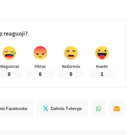
p reaguoji?
Mieguistas
Piktas
Nežiūrėsiu
Kvankt
0
0
0
1
ntis Facebooke
Dalintis Tviteryje