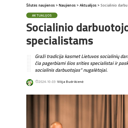
Šilutės naujienos
>
Naujienos
>
Aktualijos
>
Socialinio darb
AKTUALIJOS
Socialinio darbuotoj
specialistams
Graži tradicija kasmet Lietuvos socialinių d
čia pagerbiami šios srities specialistai ir pa
socialinis darbuotojas“ nugalėtojai.
2024-10-03
Vilija Budrikienė
Posted
by