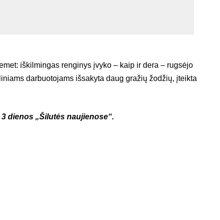
iemet: iškilmingas renginys įvyko – kaip ir dera – rugsėjo
aliniams darbuotojams išsakyta daug gražių žodžių, įteikta
o 3 dienos „Šilutės naujienose“.