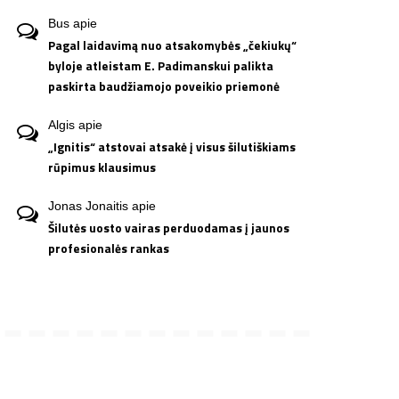
Bus
apie
Pagal laidavimą nuo atsakomybės „čekiukų“
byloje atleistam E. Padimanskui palikta
paskirta baudžiamojo poveikio priemonė
Algis
apie
„Ignitis“ atstovai atsakė į visus šilutiškiams
rūpimus klausimus
Jonas Jonaitis
apie
Šilutės uosto vairas perduodamas į jaunos
profesionalės rankas