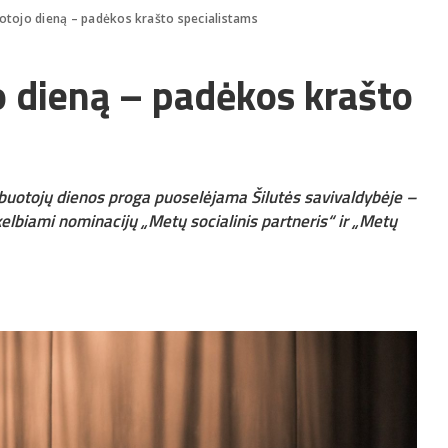
uotojo dieną – padėkos krašto specialistams
o dieną – padėkos krašto
arbuotojų dienos proga puoselėjama Šilutės savivaldybėje –
skelbiami nominacijų „Metų socialinis partneris“ ir „Metų