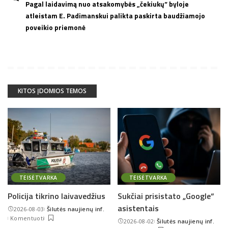
Pagal laidavimą nuo atsakomybės „čekiukų“ byloje
atleistam E. Padimanskui palikta paskirta baudžiamojo
poveikio priemonė
KITOS ĮDOMIOS TEMOS
TEISĖTVARKA
TEISĖTVARKA
Policija tikrino laivavedžius
Sukčiai prisistato „Google“
asistentais
2026-08-03
Šilutės naujienų inf.
Posted
Komentuoti
2026-08-02
Šilutės naujienų inf.
by
Posted