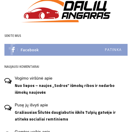
SEKITE MUS
Facebook
PATINKA
NAUJAUSI KOMENTARAI
Vogimo viršūnė
apie
Nuo liepos – naujos „Sodros“ išmokų ribos ir nedarbo
išmokų naujovės
Pusę jų išvyti
apie
Gražiausias Šilutės daugiabutis iškils Tulpių gatvėje ir
atiteks socialiai remtiniems
Gamtos vaikis
apie