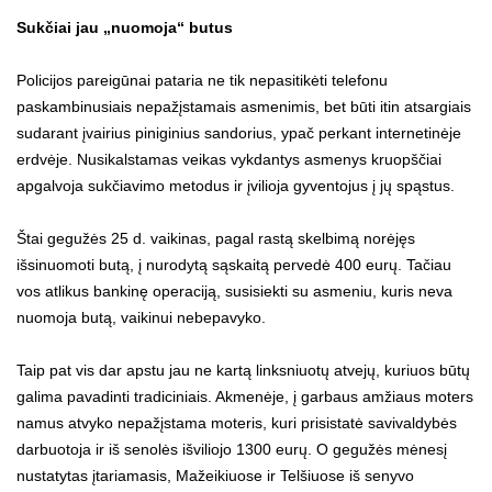
Sukčiai jau „nuomoja“ butus
Policijos pareigūnai pataria ne tik nepasitikėti telefonu
paskambinusiais nepažįstamais asmenimis, bet būti itin atsargiais
sudarant įvairius piniginius sandorius, ypač perkant internetinėje
erdvėje. Nusikalstamas veikas vykdantys asmenys kruopščiai
apgalvoja sukčiavimo metodus ir įvilioja gyventojus į jų spąstus.
Štai gegužės 25 d. vaikinas, pagal rastą skelbimą norėjęs
išsinuomoti butą, į nurodytą sąskaitą pervedė 400 eurų. Tačiau
vos atlikus bankinę operaciją, susisiekti su asmeniu, kuris neva
nuomoja butą, vaikinui nebepavyko.
Taip pat vis dar apstu jau ne kartą linksniuotų atvejų, kuriuos būtų
galima pavadinti tradiciniais. Akmenėje, į garbaus amžiaus moters
namus atvyko nepažįstama moteris, kuri prisistatė savivaldybės
darbuotoja ir iš senolės išviliojo 1300 eurų. O gegužės mėnesį
nustatytas įtariamasis, Mažeikiuose ir Telšiuose iš senyvo