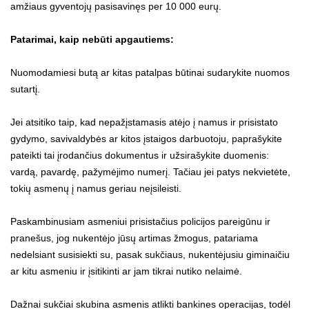
amžiaus gyventojų pasisavinęs per 10 000 eurų.
Patarimai, kaip nebūti apgautiems:
Nuomodamiesi butą ar kitas patalpas būtinai sudarykite nuomos
sutartį.
Jei atsitiko taip, kad nepažįstamasis atėjo į namus ir prisistato
gydymo, savivaldybės ar kitos įstaigos darbuotoju, paprašykite
pateikti tai įrodančius dokumentus ir užsirašykite duomenis:
vardą, pavardę, pažymėjimo numerį. Tačiau jei patys nekvietėte,
tokių asmenų į namus geriau neįsileisti.
Paskambinusiam asmeniui prisistačius policijos pareigūnu ir
pranešus, jog nukentėjo jūsų artimas žmogus, patariama
nedelsiant susisiekti su, pasak sukčiaus, nukentėjusiu giminaičiu
ar kitu asmeniu ir įsitikinti ar jam tikrai nutiko nelaimė.
Dažnai sukčiai skubina asmenis atlikti bankines operacijas, todėl