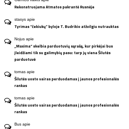
Rekonstruojama Atmatos pakrantė Rusnėje
stasys
apie
Tyrimas “čekiukų” byloje T. Budrikio atžvilgiu nutrauktas
Nojus
apie
„Maxima“ skelbia parduotuvių sąrašą, kur pirkėjai bus
įleidžiami tik su galimybių pasu: tarp jų viena Šilutės
parduotuvė
tomas
apie
Šilutės uosto vairas perduodamas į jaunos profesionalės
rankas
tomas
apie
Šilutės uosto vairas perduodamas į jaunos profesionalės
rankas
Bus
apie