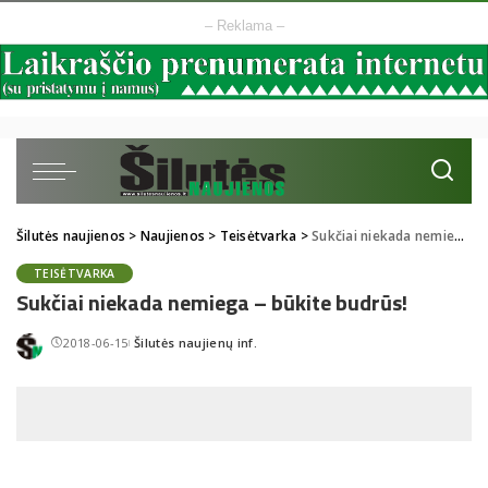
– Reklama –
Šilutės naujienos
>
Naujienos
>
Teisėtvarka
>
Sukčiai niekada nemiega – būkite budrūs!
TEISĖTVARKA
Sukčiai niekada nemiega – būkite budrūs!
2018-06-15
Šilutės naujienų inf.
Posted
by