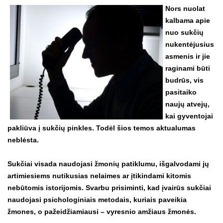
Nors nuolat
kalbama apie
nuo sukčių
nukentėjusius
asmenis ir jie
raginami būti
budrūs, vis
pasitaiko
naujų atvejų,
kai gyventojai
pakliūva į sukčių pinkles. Todėl šios temos aktualumas
neblėsta.
Sukčiai visada naudojasi žmonių patiklumu, išgalvodami jų
artimiesiems nutikusias nelaimes ar įtikindami kitomis
nebūtomis istorijomis. Svarbu prisiminti, kad įvairūs sukčiai
naudojasi psichologiniais metodais, kuriais paveikia
žmones, o pažeidžiamiausi – vyresnio amžiaus žmonės.