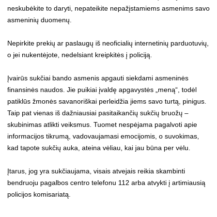
neskubėkite to daryti, nepateikite nepažįstamiems asmenims savo
asmeninių duomenų.
Nepirkite prekių ar paslaugų iš neoficialių internetinių parduotuvių,
o jei nukentėjote, nedelsiant kreipkitės į policiją.
Įvairūs sukčiai bando asmenis apgauti siekdami asmeninės
finansinės naudos. Jie puikiai įvaldę apgavystės „meną“, todėl
patiklūs žmonės savanoriškai perleidžia jiems savo turtą, pinigus.
Taip pat vienas iš dažniausiai pasitaikančių sukčių bruožų –
skubinimas atlikti veiksmus. Tuomet nespėjama pagalvoti apie
informacijos tikrumą, vadovaujamasi emocijomis, o suvokimas,
kad tapote sukčių auka, ateina vėliau, kai jau būna per vėlu.
Įtarus, jog yra sukčiaujama, visais atvejais reikia skambinti
bendruoju pagalbos centro telefonu 112 arba atvykti į artimiausią
policijos komisariatą.