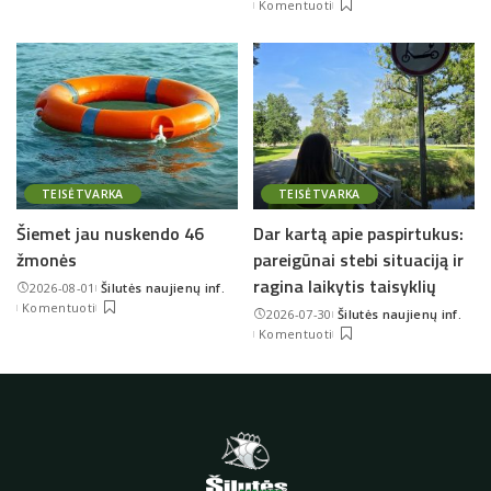
Komentuoti
by
TEISĖTVARKA
TEISĖTVARKA
Šiemet jau nuskendo 46
Dar kartą apie paspirtukus:
žmonės
pareigūnai stebi situaciją ir
ragina laikytis taisyklių
2026-08-01
Šilutės naujienų inf.
Posted
Komentuoti
2026-07-30
Šilutės naujienų inf.
by
Posted
Komentuoti
by