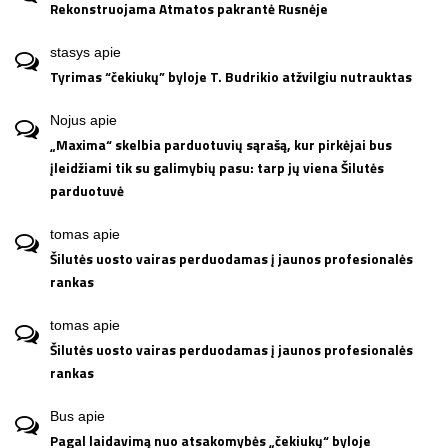
Rekonstruojama Atmatos pakrantė Rusnėje
stasys
apie
Tyrimas “čekiukų” byloje T. Budrikio atžvilgiu nutrauktas
Nojus
apie
„Maxima“ skelbia parduotuvių sąrašą, kur pirkėjai bus
įleidžiami tik su galimybių pasu: tarp jų viena Šilutės
parduotuvė
tomas
apie
Šilutės uosto vairas perduodamas į jaunos profesionalės
rankas
tomas
apie
Šilutės uosto vairas perduodamas į jaunos profesionalės
rankas
Bus
apie
Pagal laidavimą nuo atsakomybės „čekiukų“ byloje