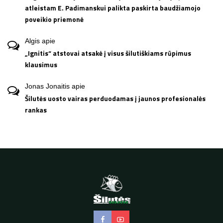
atleistam E. Padimanskui palikta paskirta baudžiamojo
poveikio priemonė
Algis
apie
„Ignitis“ atstovai atsakė į visus šilutiškiams rūpimus
klausimus
Jonas Jonaitis
apie
Šilutės uosto vairas perduodamas į jaunos profesionalės
rankas