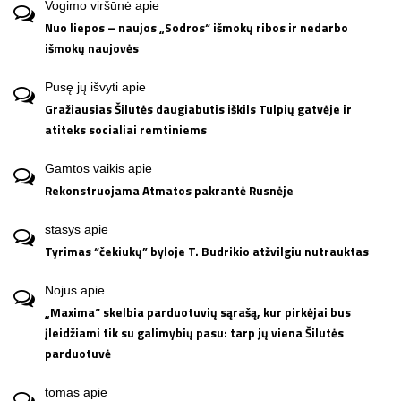
Vogimo viršūnė
apie
Nuo liepos – naujos „Sodros“ išmokų ribos ir nedarbo
išmokų naujovės
Pusę jų išvyti
apie
Gražiausias Šilutės daugiabutis iškils Tulpių gatvėje ir
atiteks socialiai remtiniems
Gamtos vaikis
apie
Rekonstruojama Atmatos pakrantė Rusnėje
stasys
apie
Tyrimas “čekiukų” byloje T. Budrikio atžvilgiu nutrauktas
Nojus
apie
„Maxima“ skelbia parduotuvių sąrašą, kur pirkėjai bus
įleidžiami tik su galimybių pasu: tarp jų viena Šilutės
parduotuvė
tomas
apie