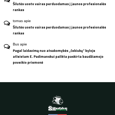
Šilutės uosto vairas perduodamas į jaunos profesionalės
rankas
tomas
apie
Šilutės uosto vairas perduodamas į jaunos profesionalės
rankas
Bus
apie
Pagal laidavimą nuo atsakomybės „čekiukų“ byloje
atleistam E. Padimanskui palikta paskirta baudžiamojo
poveikio priemonė