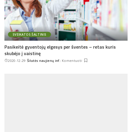
SVEIKATOS ŠALTINIS
Pasikeitė gyventojų elgesys per šventes – retas kuris
skubėjo į vaistinę
2020-12-29
Šilutės naujienų inf.
Komentuoti
Posted
by