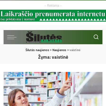
– Reklama –
Šilutės naujienos
>
Naujienos
>
vaistinė
Žyma:
vaistinė