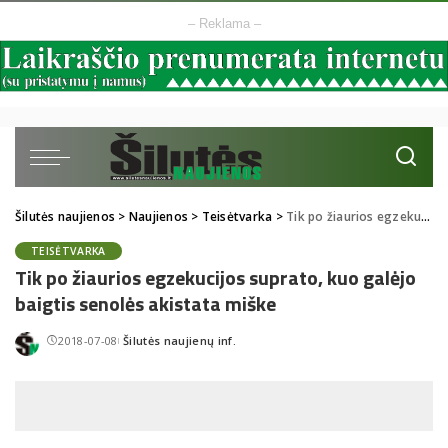
– Reklama –
Šilutės naujienos
>
Naujienos
>
Teisėtvarka
>
Tik po žiaurios egzekucijos suprato, kuo galėjo baigtis senolės akistata miške
TEISĖTVARKA
Tik po žiaurios egzekucijos suprato, kuo galėjo
baigtis senolės akistata miške
2018-07-08
Šilutės naujienų inf.
Posted
by