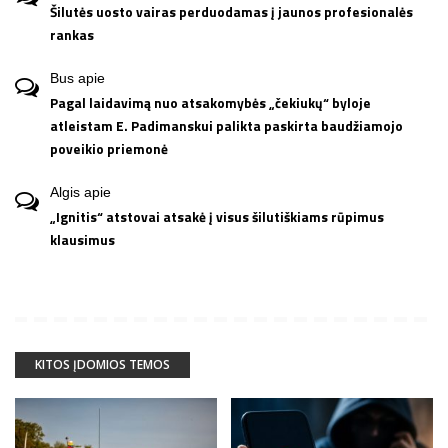
Šilutės uosto vairas perduodamas į jaunos profesionalės
rankas
Bus
apie
Pagal laidavimą nuo atsakomybės „čekiukų“ byloje
atleistam E. Padimanskui palikta paskirta baudžiamojo
poveikio priemonė
Algis
apie
„Ignitis“ atstovai atsakė į visus šilutiškiams rūpimus
klausimus
KITOS ĮDOMIOS TEMOS