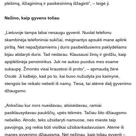
plėšimą, išžaginimą ir pasikėsinimą išžaginti“, – teigė ji.
Nežino, kaip gyvens toliau
„Lietuvoje tampa labai nesaugu gyventi. Nuolat telefonu
skambinėja telefoniniai sukčiai, mėginantys apsukti mane aplink
pirštą. Net nepažįstamiems į duris pasibeldusiems paklydėliams
bijau atidaryti duris. Tad nedarau. Klausausi žinių ir girdžiu, kaip
apiplėšinėja pensininkus. Juk ne aukso puodus mes esame
sukaupę. Žmonės visai kraustosi iš proto“, – apmaudą žėrė
Onutė. Ji kalbėjo, kad po to, kai buvo nužudyta jos kaimynė,
stengsis be reikalo nebeiti iš namų. Tiesa, tai atėmė dalį gyvenimo
džiaugsmo.
„Anksčiau kur nors nueidavau, atsisėdavau, ramiai
pasiklausydavau paukščių, upės tėkmės. Tačiau šito džiaugsmo
nebeliko. Atrodo, teks užsidaryti namuose, nes mieste taip
pavojinga, jog reikia būti visiškai užsibarikadavusiam. Atėmė iš
manęs gyvenimo džiaugsmą. Net nežinau, kaip toliau gyventi –