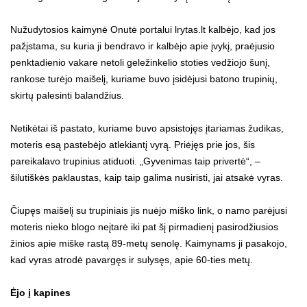
Nužudytosios kaimynė Onutė portalui lrytas.lt kalbėjo, kad jos
pažįstama, su kuria ji bendravo ir kalbėjo apie įvykį, praėjusio
penktadienio vakare netoli geležinkelio stoties vedžiojo šunį,
rankose turėjo maišelį, kuriame buvo įsidėjusi batono trupinių,
skirtų palesinti balandžius.
Netikėtai iš pastato, kuriame buvo apsistojęs įtariamas žudikas,
moteris esą pastebėjo atlekiantį vyrą. Priėjęs prie jos, šis
pareikalavo trupinius atiduoti. „Gyvenimas taip privertė“, –
šilutiškės paklaustas, kaip taip galima nusiristi, jai atsakė vyras.
Čiupęs maišelį su trupiniais jis nuėjo miško link, o namo parėjusi
moteris nieko blogo neįtarė iki pat šį pirmadienį pasirodžiusios
žinios apie miške rastą 89-metų senolę. Kaimynams ji pasakojo,
kad vyras atrodė pavargęs ir sulysęs, apie 60-ties metų.
Ėjo į kapines