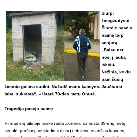
Šiurpi
žmogžudystė
Šilutėje pasėjo
baimę tarp
senjorų.
„Baisu net
nosį į lauką
iškišti.
Nežinia, kokių
pamišusių
žmonių galima sutikti. Nužudė mano kaimynę. Jaučiuosi
labai sukrėsta“, – ištarė 70-ties metų Onutė.
Tragedija pasėjo baimę
Pirmadienį Šilutėje miške rasta akmeniu užmušta 89-erių metų
senolė, praėjusį penktadienį ėjusi į netoliese esančias kapines,