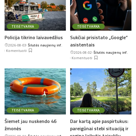
TEISĖTVARKA
TEISĖTVARKA
Policija tikrino laivavedžius
Sukčiai prisistato „Google“
asistentais
2026-08-03
Šilutės naujienų inf.
Posted
Komentuoti
2026-08-02
Šilutės naujienų inf.
by
Posted
Komentuoti
by
TEISĖTVARKA
TEISĖTVARKA
Šiemet jau nuskendo 46
Dar kartą apie paspirtukus:
žmonės
pareigūnai stebi situaciją ir
ragina laikytis taisyklių