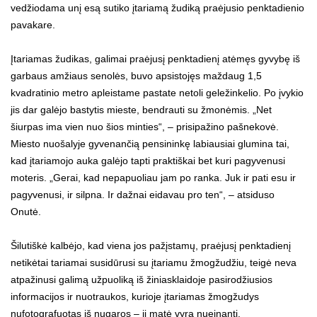
vedžiodama unį esą sutiko įtariamą žudiką praėjusio penktadienio
pavakare.
Įtariamas žudikas, galimai praėjusį penktadienį atėmęs gyvybę iš
garbaus amžiaus senolės, buvo apsistojęs maždaug 1,5
kvadratinio metro apleistame pastate netoli geležinkelio. Po įvykio
jis dar galėjo bastytis mieste, bendrauti su žmonėmis. „Net
šiurpas ima vien nuo šios minties“, – prisipažino pašnekovė.
Miesto nuošalyje gyvenančią pensininkę labiausiai glumina tai,
kad įtariamojo auka galėjo tapti praktiškai bet kuri pagyvenusi
moteris. „Gerai, kad nepapuoliau jam po ranka. Juk ir pati esu ir
pagyvenusi, ir silpna. Ir dažnai eidavau pro ten“, – atsiduso
Onutė.
Šilutiškė kalbėjo, kad viena jos pažįstamų, praėjusį penktadienį
netikėtai tariamai susidūrusi su įtariamu žmogžudžiu, teigė neva
atpažinusi galimą užpuoliką iš žiniasklaidoje pasirodžiusios
informacijos ir nuotraukos, kurioje įtariamas žmogžudys
nufotografuotas iš nugaros – ji matė vyrą nueinantį.