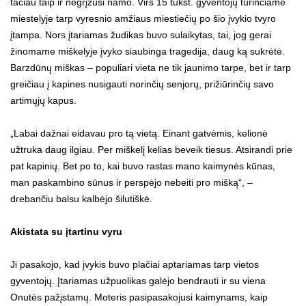
tačiau taip ir negrįžusi namo. Virš 15 tūkst. gyventojų turinčiame
miestelyje tarp vyresnio amžiaus miestiečių po šio įvykio tvyro
įtampa. Nors įtariamas žudikas buvo sulaikytas, tai, jog gerai
žinomame miškelyje įvyko siaubinga tragedija, daug ką sukrėtė.
Barzdūnų miškas – populiari vieta ne tik jaunimo tarpe, bet ir tarp
greičiau į kapines nusigauti norinčių senjorų, prižiūrinčių savo
artimųjų kapus.
„Labai dažnai eidavau pro tą vietą. Einant gatvėmis, kelionė
užtruka daug ilgiau. Per miškelį kelias beveik tiesus. Atsirandi prie
pat kapinių. Bet po to, kai buvo rastas mano kaimynės kūnas,
man paskambino sūnus ir perspėjo nebeiti pro mišką“, –
drebančiu balsu kalbėjo šilutiškė.
Akistata su įtartinu vyru
Ji pasakojo, kad įvykis buvo plačiai aptariamas tarp vietos
gyventojų. Įtariamas užpuolikas galėjo bendrauti ir su viena
Onutės pažįstamų. Moteris pasipasakojusi kaimynams, kaip