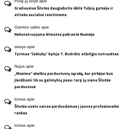
Pusę jų išvyti
apie
Gražiausias Šilutės daugiabutis iškils Tulpių gatvėje ir
atiteks socialiai remtiniems
Gamtos vaikis
apie
Rekonstruojama Atmatos pakrantė Rusnėje
stasys
apie
Tyrimas “čekiukų” byloje T. Budrikio atžvilgiu nutrauktas
Nojus
apie
„Maxima“ skelbia parduotuvių sąrašą, kur pirkėjai bus
įleidžiami tik su galimybių pasu: tarp jų viena Šilutės
parduotuvė
tomas
apie
Šilutės uosto vairas perduodamas į jaunos profesionalės
rankas
tomas
apie