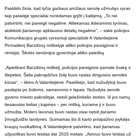
Pasklido žinia, kad tyčia garbaus amžiaus senolę užmušęs vyras
taip pasielgė specialiai norėdamas grįžti į kalėjimą. „To nei
patvirtinti, nei paneigti negalime. Atliekamas ikiteisminis tyrimas,
atskleisti įtariamojo apklausos detalių negalime“, – sakė policijos
Komunikacijos grupės vyresnioji specialistė A.Valantiejienė
Pirmadienį Barzdūnų miškelyje atliko policijos pareigūnai ir
rėmėjai, Šilutės seniūnijos gyventojai atliko paiešką.
„Apieškant Barzdūnų miškelį, policijos pareigūnė pamatė žvakę ir
šlepetes. Šalia pakrapščius žolę buvo rastas dingusios senolės
kūnas“, – tikino A.Valantiejienė. Paaiškėjo, kad nužudytoji buvo
paslėpta po žolėmis, samanomis ir lapais. Nužudyta senolė
gyveno miesto pakraštyje, netoli geležinkelio stoties. Iš jos namų
tiesiausias kelias į kapines – per mišką, kuriame ji ir buvo
užmušta. Moters lavonas buvo rastas visai netoli įtariamo
žmogžudžio landynės. Suimamas šis iš karto prisipažino įvykdęs
kraupų nusikaltimą. A.Valantiejienė patvirtino, kad įtariamas
užpuolikas buvo teistas dar 2015 metais. „Asmuo buvo teistas už