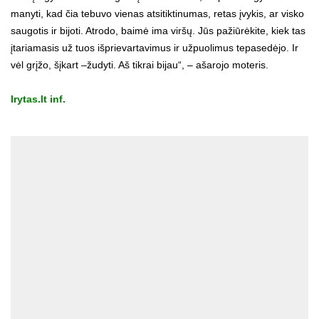
manyti, kad čia tebuvo vienas atsitiktinumas, retas įvykis, ar visko
saugotis ir bijoti. Atrodo, baimė ima viršų. Jūs pažiūrėkite, kiek tas
įtariamasis už tuos išprievartavimus ir užpuolimus tepasedėjo. Ir
vėl grįžo, šįkart –žudyti. Aš tikrai bijau“, – ašarojo moteris.
lrytas.lt inf.