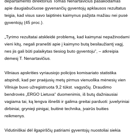
departamento direktorius Tomas Nenartavičius pasakodamas
apie daugiabučiuose gyvenančių gyventojų apklausos rezultatus
teigia, kad visus savo laiptinės kaimynus pažįsta mažiau nei pusė
gyventojų (45 proc.).
„Tyrimo rezultatai atskleidė problemą, kad kaimynai nepažinodami
vieni kitų, negali pranešti apie į kaimyno butą besilaužiantį vagį,
nes jis gali būti palaikytas tiesiog buto gyventoju“, – atkreipia
dėmesį T. Nenartavičius.
Vilniaus apskrities vyriausiojo policijos komisariato statistika
atspindi, kad per praėjusių metų pirmus vienuolika mėnesių vien
Vilniuje buvo užregistruota 9,2 tūkst. vagysčių. Draudimo
bendrovės „ERGO Lietuva“ duomenimis, iš butų dažniausiai
vagiama tai, ką lengva išnešti ir galima greitai parduoti: juvelyriniai
dirbiniai, grynieji pinigai, buitinė technika, įvairūs buities
reikmenys.
Vidutiniškai dėl ilgapirščių patiriami gyventojų nuostoliai siekia