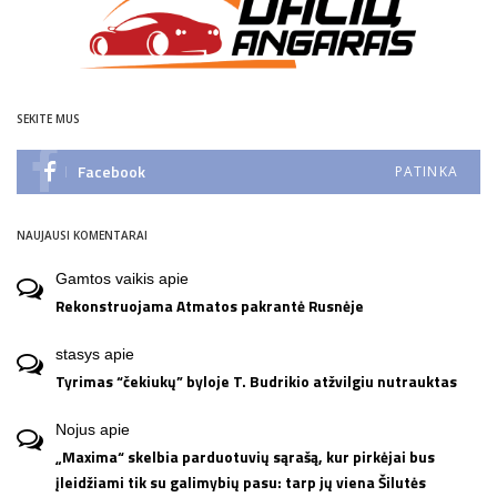
SEKITE MUS
Facebook
PATINKA
NAUJAUSI KOMENTARAI
Gamtos vaikis
apie
Rekonstruojama Atmatos pakrantė Rusnėje
stasys
apie
Tyrimas “čekiukų” byloje T. Budrikio atžvilgiu nutrauktas
Nojus
apie
„Maxima“ skelbia parduotuvių sąrašą, kur pirkėjai bus
įleidžiami tik su galimybių pasu: tarp jų viena Šilutės