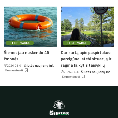
TEISĖTVARKA
TEISĖTVARKA
Šiemet jau nuskendo 46
Dar kartą apie paspirtukus:
žmonės
pareigūnai stebi situaciją ir
ragina laikytis taisyklių
2026-08-01
Šilutės naujienų inf.
Posted
Komentuoti
2026-07-30
Šilutės naujienų inf.
by
Posted
Komentuoti
by