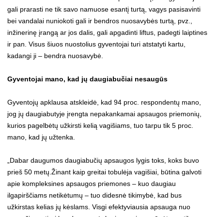
gali prarasti ne tik savo namuose esantį turtą, vagys pasisavinti
bei vandalai nuniokoti gali ir bendros nuosavybės turtą, pvz.,
inžinerinę įrangą ar jos dalis, gali apgadinti liftus, padegti laiptines
ir pan. Visus šiuos nuostolius gyventojai turi atstatyti kartu,
kadangi ji – bendra nuosavybė.
Gyventojai mano, kad jų daugiabučiai nesaugūs
Gyventojų apklausa atskleidė, kad 94 proc. respondentų mano,
jog jų daugiabutyje įrengta nepakankamai apsaugos priemonių,
kurios pagelbėtų užkirsti kelią vagišiams, tuo tarpu tik 5 proc.
mano, kad jų užtenka.
„Dabar daugumos daugiabučių apsaugos lygis toks, koks buvo
prieš 50 metų.Žinant kaip greitai tobulėja vagišiai, būtina galvoti
apie kompleksines apsaugos priemones – kuo daugiau
ilgapirščiams netikėtumų – tuo didesnė tikimybė, kad bus
užkirstas kelias jų kėslams. Visgi efektyviausia apsauga nuo