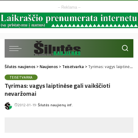
– Reklama –
Šilutės naujienos
>
Naujienos
>
Teisėtvarka
>
Tyrimas: vagys laiptinėse gali vaikščioti nevaržomai
TEISĖTVARKA
Tyrimas: vagys laiptinėse gali vaikščioti
nevaržomai
2012-01-19
Šilutės naujienų inf.
Posted
by