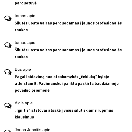
parduotuvė
tomas
apie
Šilutės uosto vairas perduodamas į jaunos profesionalės
rankas
tomas
apie
Šilutės uosto vairas perduodamas į jaunos profesionalės
rankas
Bus
apie
Pagal laidavimą nuo atsakomybės „čekiukų“ byloje
atleistam E. Padimanskui palikta paskirta baudžiamojo
poveikio priemonė
Algis
apie
„Ignitis“ atstovai atsakė į visus šilutiškiams rūpimus
klausimus
Jonas Jonaitis
apie