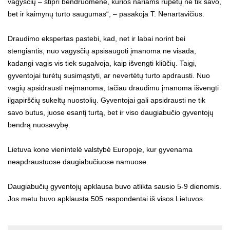
vagysčių – stipri bendruomenė, kurios nariams rūpėtų ne tik savo,
bet ir kaimynų turto saugumas“, – pasakoja T. Nenartavičius.
Draudimo ekspertas pastebi, kad, net ir labai norint bei
stengiantis, nuo vagysčių apsisaugoti įmanoma ne visada,
kadangi vagis vis tiek sugalvoja, kaip išvengti kliūčių. Taigi,
gyventojai turėtų susimąstyti, ar nevertėtų turto apdrausti. Nuo
vagių apsidrausti neįmanoma, tačiau draudimu įmanoma išvengti
ilgapirščių sukeltų nuostolių. Gyventojai gali apsidrausti ne tik
savo butus, juose esantį turtą, bet ir viso daugiabučio gyventojų
bendrą nuosavybę.
Lietuva kone vienintelė valstybė Europoje, kur gyvenama
neapdraustuose daugiabučiuose namuose.
Daugiabučių gyventojų apklausa buvo atlikta sausio 5-9 dienomis.
Jos metu buvo apklausta 505 respondentai iš visos Lietuvos.