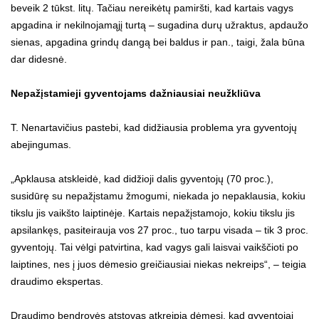
beveik 2 tūkst. litų. Tačiau nereikėtų pamiršti, kad kartais vagys
apgadina ir nekilnojamąjį turtą – sugadina durų užraktus, apdaužo
sienas, apgadina grindų dangą bei baldus ir pan., taigi, žala būna
dar didesnė.
Nepažįstamieji gyventojams dažniausiai neužkliūva
T. Nenartavičius pastebi, kad didžiausia problema yra gyventojų
abejingumas.
„Apklausa atskleidė, kad didžioji dalis gyventojų (70 proc.),
susidūrę su nepažįstamu žmogumi, niekada jo nepaklausia, kokiu
tikslu jis vaikšto laiptinėje. Kartais nepažįstamojo, kokiu tikslu jis
apsilankęs, pasiteirauja vos 27 proc., tuo tarpu visada – tik 3 proc.
gyventojų. Tai vėlgi patvirtina, kad vagys gali laisvai vaikščioti po
laiptines, nes į juos dėmesio greičiausiai niekas nekreips“, – teigia
draudimo ekspertas.
Draudimo bendrovės atstovas atkreipia dėmesį, kad gyventojai