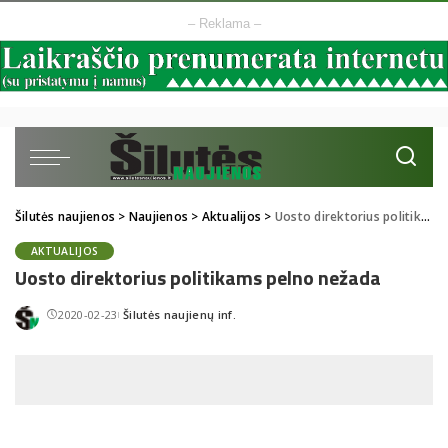
– Reklama –
Šilutės naujienos
>
Naujienos
>
Aktualijos
>
Uosto direktorius politikams pelno nežada
AKTUALIJOS
Uosto direktorius politikams pelno nežada
2020-02-23
Šilutės naujienų inf.
Posted
by