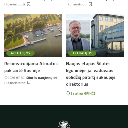
Posted
Posted
Komentuoti
Komentuoti
by
by
AKTUALIJOS
AKTUALIJOS
Rekonstruojama Atmatos
Naujas etapas Šilutės
pakrantė Rusnėje
ligoninėje: jai vadovaus
solidžią patirtį sukaupęs
2026-07-30
Šilutės naujienų inf.
Posted
Komentaras
direktorius
by
Saulina GRINČĖ