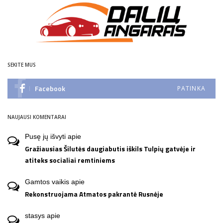
SEKITE MUS
Facebook
PATINKA
NAUJAUSI KOMENTARAI
Pusę jų išvyti
apie
Gražiausias Šilutės daugiabutis iškils Tulpių gatvėje ir
atiteks socialiai remtiniems
Gamtos vaikis
apie
Rekonstruojama Atmatos pakrantė Rusnėje
stasys
apie