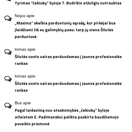
Tyrimas “čekiukų” byloje T. Budrikio atžvilgiu nutrauktas
Nojus
apie
„Maxima“ skelbia parduotuvių sąrašą, kur pirkėjai bus
įleidžiami tik su galimybių pasu: tarp jų viena Šilutės
parduotuvė
tomas
apie
Šilutės uosto vairas perduodamas į jaunos profesionalės
rankas
tomas
apie
Šilutės uosto vairas perduodamas į jaunos profesionalės
rankas
Bus
apie
Pagal laidavimą nuo atsakomybės „čekiukų“ byloje
atleistam E. Padimanskui palikta paskirta baudžiamojo
poveikio priemonė