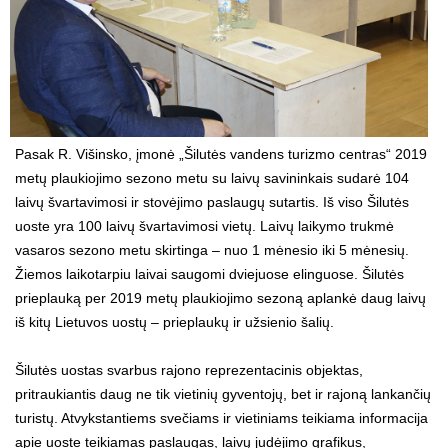
Pasak R. Višinsko, įmonė „Šilutės vandens turizmo centras“ 2019
metų plaukiojimo sezono metu su laivų savininkais sudarė 104
laivų švartavimosi ir stovėjimo paslaugų sutartis. Iš viso Šilutės
uoste yra 100 laivų švartavimosi vietų. Laivų laikymo trukmė
vasaros sezono metu skirtinga – nuo 1 mėnesio iki 5 mėnesių.
Žiemos laikotarpiu laivai saugomi dviejuose elinguose. Šilutės
prieplauką per 2019 metų plaukiojimo sezoną aplankė daug laivų
iš kitų Lietuvos uostų – prieplaukų ir užsienio šalių.
Šilutės uostas svarbus rajono reprezentacinis objektas,
pritraukiantis daug ne tik vietinių gyventojų, bet ir rajoną lankančių
turistų. Atvykstantiems svečiams ir vietiniams teikiama informacija
apie uoste teikiamas paslaugas, laivų judėjimo grafikus,