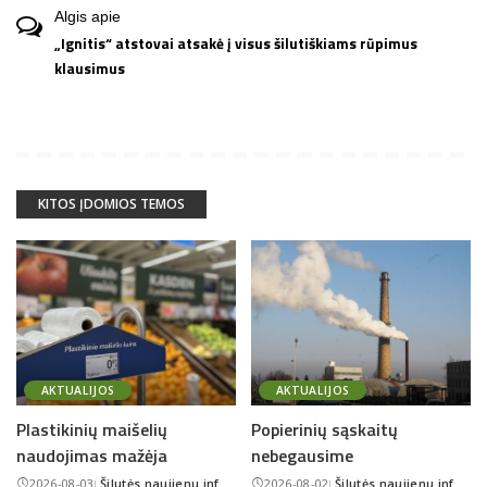
Algis
apie
„Ignitis“ atstovai atsakė į visus šilutiškiams rūpimus
klausimus
KITOS ĮDOMIOS TEMOS
AKTUALIJOS
AKTUALIJOS
Plastikinių maišelių
Popierinių sąskaitų
naudojimas mažėja
nebegausime
2026-08-03
Šilutės naujienų inf.
2026-08-02
Šilutės naujienų inf.