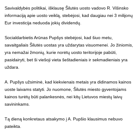
Savivaldybės politikai, išklausę Šilutės uosto vadovo R. Višinsko
informaciją apie uosto veiklą, stebėjosi, kad daugiau nei 3 milijonų
Eur investicija neduoda jokių dividendų.
Socialdarbietis Arūnas Pupšys stebėjosi, kad šiuo metu,
savaitgaliais Šilutės uostas yra uždarytas visuomenei. Jo žiniomis,
yra nemažai žmonių, kurie norėtų uosto teritorijoje pabūti,
pasidairyti, bet ši viešoji vieta šeštadieniais ir sekmadieniais yra
uždara.
A. Pupšys užsiminė, kad kiekvienais metais yra didinamos kainos
uoste laivams statyti. Jo nuomone, Šilutės miesto gyventojams
kainos turėtų būti palankesnės, nei kitų Lietuvos miestų laivų
savininkams.
Tą dieną konkretaus atsakymo į A. Pupšio klausimus nebuvo
pateikta.