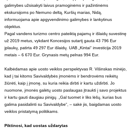
galimybes užsisakyti laivus pramoginėms ir pažintinėms
ekskursijoms po Nemuno deltą, Kuršių marias, Nidą,
informuojama apie apgyvendinimo galimybes ir lankytinus
objektus.
Pagal vandens turizmo centro pateiktą pajamų ir išlaidų suvestinę
už 2019 metus, vykdant Koncesijos sutartį gauta 43 796 Eur
įplaukų, patirta 49 297 Eur išlaidų. UAB „Kintai“ investicija 2019
metais – 6 670 Eur. Grynasis metų pelnas 994 Eur.
Kalbėdamas apie uosto veiklos perspektyvas R. Višinskas minėjo,
kad į tai kitoms Savivaldybės įmonėms ir bendrovėms reikėtų
žiūrėti, kaip į įmonę, su kuria reikia dirbti ir kartu uždirbti. Jo
nuomone, įmonės galėtų uosto paslaugas įtraukti į savo projektus
ir kartu gauti daugiau pinigų. „Gal tuomet ir liks lėšų, kurias bus
galima pasidalinti su Savivaldybe“, – sakė jis, baigdamas uosto
veiklos pristatymą politikams.
Piktinosi, kad uostas uždarytas