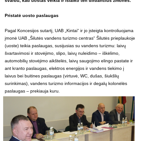
svarbu, kad uostas veikia ir išlaiko ten dirbančius žmones.
Pristatė uosto
paslaugas
Pagal Koncesijos sutartį, UAB „Kintai“ ir jo įsteigta kontroliuojama
įmonė UAB „Šilutės vandens turizmo centras“ Šilutės prieplaukoje
(uoste) teikia paslaugas, susijusias su vandens turizmu: laivų
švartavimosi ir stovėjimo, slipo, laivų nuleidimo – iškėlimo,
automobilių stovėjimo aikštelės, laivų saugojimo elingo pastate ir
ant kranto paslaugas, elektros energijos ir vandens tiekimo į
laivus bei buitines paslaugas (virtuvė, WC, dušas, šiukšlių
surinkimas), vandens turizmo informacijos ir degalų kolonėlės
paslaugas – prekiauja kuru.