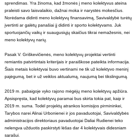
sprendimas. Yra žinoma, kad žmonės į meno kolektyvus ateina
praleisti savo laisvalaikio, dažnai moka ir narystės mokesčius.
Norėdama didinti meno kolektyvų finansavimą, Savivaldybė turėtų
įvertinti ar galėtų panašiai jį didinti ir sporto kolektyvams. Juk
sportuojančių vaikų ir suaugusiųjų skaičius tikrai nemažesnis, nei
meno kolektyvų narių.
Pasak V. Griškevičienės, meno kolektyvų projektai vertinti
remiantis patvirtintais kriterijais ir paraiškose pateikta informacija.
Šiais metais kolektyvai buvo vertinami ne tik už kolektyvo meninį
pajėgumą, bet ir už veiklos aktualumą, naujumą bei tikslingumą.
2019 m. pabaigoje vyko rajono mėgėjų meno kolektyvų apžiūra.
Apsispręsta, kad kolektyvų paramai bus skirta tokia pat, kaip ir
2019 m. suma. Todėl projektų atrankos komisijos pirmininkei,
Tarybos narei Alinai Urbonienei ir jos pavaduotojai, Savivaldybės
administracijos direktoriaus pavaduotojai Daliai Rudienei teko
nelengva užduotis paskirstyti lėšas dar 4 kolektyvais didesniam
sąrašui.