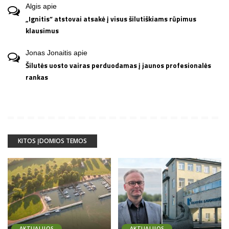
Algis
apie
„Ignitis“ atstovai atsakė į visus šilutiškiams rūpimus
klausimus
Jonas Jonaitis
apie
Šilutės uosto vairas perduodamas į jaunos profesionalės
rankas
KITOS ĮDOMIOS TEMOS
AKTUALIJOS
AKTUALIJOS