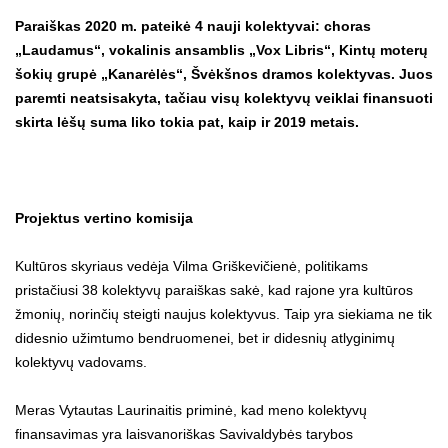
Paraiškas 2020 m. pateikė 4 nauji kolektyvai: choras
„Laudamus“, vokalinis ansamblis „Vox Libris“, Kintų moterų
šokių grupė „Kanarėlės“, Švėkšnos dramos kolektyvas. Juos
paremti neatsisakyta, tačiau visų kolektyvų veiklai finansuoti
skirta lėšų suma liko tokia pat, kaip ir 2019 metais.
Projektus vertino komisija
Kultūros skyriaus vedėja Vilma Griškevičienė, politikams
pristačiusi 38 kolektyvų paraiškas sakė, kad rajone yra kultūros
žmonių, norinčių steigti naujus kolektyvus. Taip yra siekiama ne tik
didesnio užimtumo bendruomenei, bet ir didesnių atlyginimų
kolektyvų vadovams.
Meras Vytautas Laurinaitis priminė, kad meno kolektyvų
finansavimas yra laisvanoriškas Savivaldybės tarybos