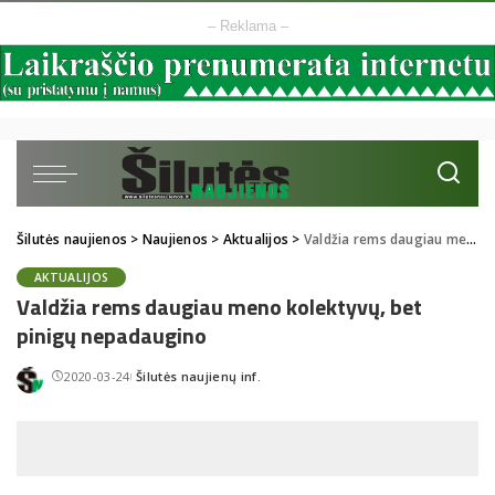
– Reklama –
Šilutės naujienos
>
Naujienos
>
Aktualijos
>
Valdžia rems daugiau meno kolektyvų, bet pinigų nepadaugino
AKTUALIJOS
Valdžia rems daugiau meno kolektyvų, bet
pinigų nepadaugino
2020-03-24
Šilutės naujienų inf.
Posted
by