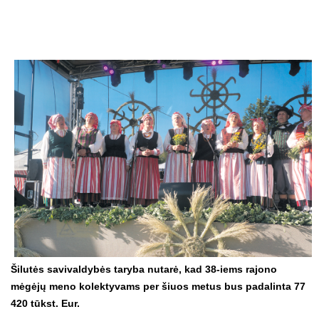
Šilutės savivaldybės taryba nutarė, kad 38-iems rajono
mėgėjų meno kolektyvams per šiuos metus bus padalinta 77
420 tūkst. Eur.