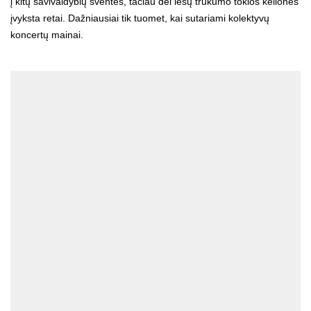
į kitų savivaldybių šventes, tačiau dėl lėšų trūkumo tokios kelionės
įvyksta retai. Dažniausiai tik tuomet, kai sutariami kolektyvų
koncertų mainai.