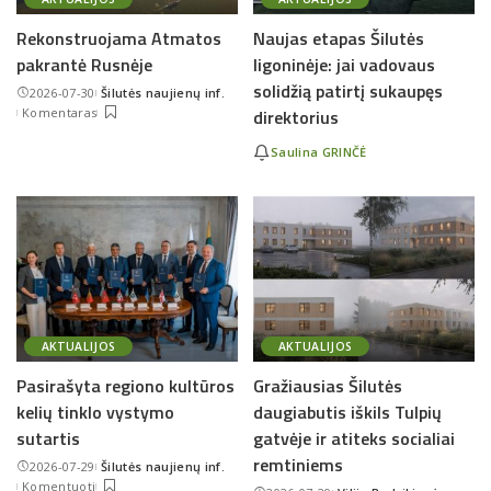
Rekonstruojama Atmatos
Naujas etapas Šilutės
pakrantė Rusnėje
ligoninėje: jai vadovaus
solidžią patirtį sukaupęs
2026-07-30
Šilutės naujienų inf.
Posted
Komentaras
direktorius
by
Saulina GRINČĖ
AKTUALIJOS
AKTUALIJOS
Pasirašyta regiono kultūros
Gražiausias Šilutės
kelių tinklo vystymo
daugiabutis iškils Tulpių
sutartis
gatvėje ir atiteks socialiai
remtiniems
2026-07-29
Šilutės naujienų inf.
Posted
Komentuoti