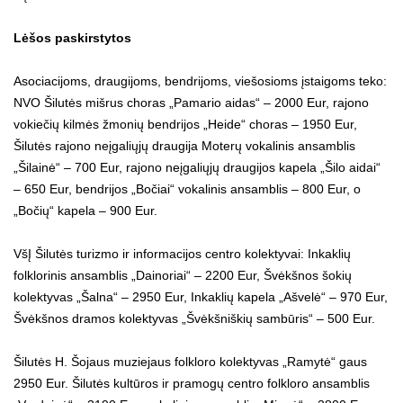
Lėšos paskirstytos
Asociacijoms, draugijoms, bendrijoms, viešosioms įstaigoms teko:
NVO Šilutės mišrus choras „Pamario aidas“ – 2000 Eur, rajono
vokiečių kilmės žmonių bendrijos „Heide“ choras – 1950 Eur,
Šilutės rajono neįgaliųjų draugija Moterų vokalinis ansamblis
„Šilainė“ – 700 Eur, rajono neįgaliųjų draugijos kapela „Šilo aidai“
– 650 Eur, bendrijos „Bočiai“ vokalinis ansamblis – 800 Eur, o
„Bočių“ kapela – 900 Eur.
VšĮ Šilutės turizmo ir informacijos centro kolektyvai: Inkaklių
folklorinis ansamblis „Dainoriai“ – 2200 Eur, Švėkšnos šokių
kolektyvas „Šalna“ – 2950 Eur, Inkaklių kapela „Ašvelė“ – 970 Eur,
Švėkšnos dramos kolektyvas „Švėkšniškių sambūris“ – 500 Eur.
Šilutės H. Šojaus muziejaus folkloro kolektyvas „Ramytė“ gaus
2950 Eur. Šilutės kultūros ir pramogų centro folkloro ansamblis