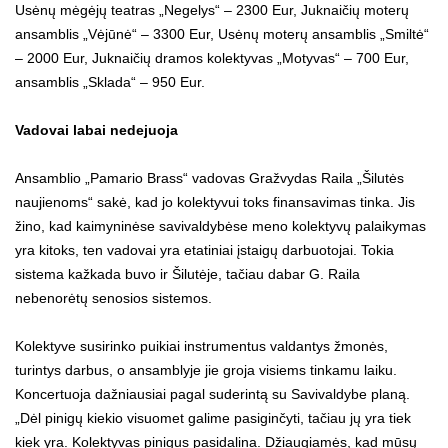
Usėnų mėgėjų teatras „Negelys“ – 2300 Eur, Juknaičių moterų
ansamblis „Vėjūnė“ – 3300 Eur, Usėnų moterų ansamblis „Smiltė“
– 2000 Eur, Juknaičių dramos kolektyvas „Motyvas“ – 700 Eur,
ansamblis „Sklada“ – 950 Eur.
Vadovai labai nedejuoja
Ansamblio „Pamario Brass“ vadovas Gražvydas Raila „Šilutės
naujienoms“ sakė, kad jo kolektyvui toks finansavimas tinka. Jis
žino, kad kaimyninėse savivaldybėse meno kolektyvų palaikymas
yra kitoks, ten vadovai yra etatiniai įstaigų darbuotojai. Tokia
sistema kažkada buvo ir Šilutėje, tačiau dabar G. Raila
nebenorėtų senosios sistemos.
Kolektyve susirinko puikiai instrumentus valdantys žmonės,
turintys darbus, o ansamblyje jie groja visiems tinkamu laiku.
Koncertuoja dažniausiai pagal suderintą su Savivaldybe planą.
„Dėl pinigų kiekio visuomet galime pasiginčyti, tačiau jų yra tiek
kiek yra. Kolektyvas pinigus pasidalina. Džiaugiamės, kad mūsų