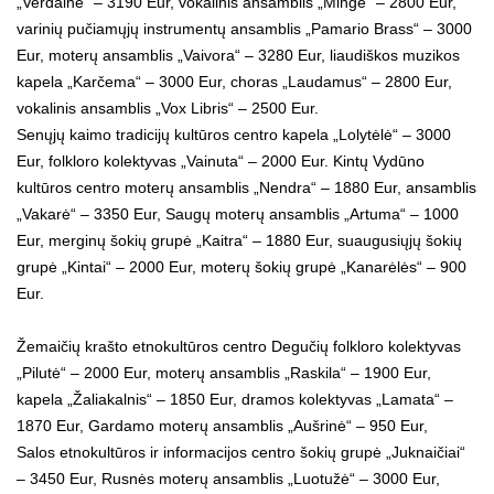
„Verdainė“ – 3190 Eur, vokalinis ansamblis „Mingė“ – 2800 Eur,
varinių pučiamųjų instrumentų ansamblis „Pamario Brass“ – 3000
Eur, moterų ansamblis „Vaivora“ – 3280 Eur, liaudiškos muzikos
kapela „Karčema“ – 3000 Eur, choras „Laudamus“ – 2800 Eur,
vokalinis ansamblis „Vox Libris“ – 2500 Eur.
Senųjų kaimo tradicijų kultūros centro kapela „Lolytėlė“ – 3000
Eur, folkloro kolektyvas „Vainuta“ – 2000 Eur. Kintų Vydūno
kultūros centro moterų ansamblis „Nendra“ – 1880 Eur, ansamblis
„Vakarė“ – 3350 Eur, Saugų moterų ansamblis „Artuma“ – 1000
Eur, merginų šokių grupė „Kaitra“ – 1880 Eur, suaugusiųjų šokių
grupė „Kintai“ – 2000 Eur, moterų šokių grupė „Kanarėlės“ – 900
Eur.
Žemaičių krašto etnokultūros centro Degučių folkloro kolektyvas
„Pilutė“ – 2000 Eur, moterų ansamblis „Raskila“ – 1900 Eur,
kapela „Žaliakalnis“ – 1850 Eur, dramos kolektyvas „Lamata“ –
1870 Eur, Gardamo moterų ansamblis „Aušrinė“ – 950 Eur,
Salos etnokultūros ir informacijos centro šokių grupė „Juknaičiai“
– 3450 Eur, Rusnės moterų ansamblis „Luotužė“ – 3000 Eur,