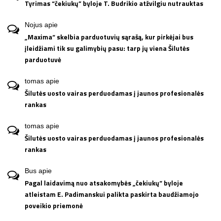
Tyrimas “čekiukų” byloje T. Budrikio atžvilgiu nutrauktas
Nojus
apie
„Maxima“ skelbia parduotuvių sąrašą, kur pirkėjai bus
įleidžiami tik su galimybių pasu: tarp jų viena Šilutės
parduotuvė
tomas
apie
Šilutės uosto vairas perduodamas į jaunos profesionalės
rankas
tomas
apie
Šilutės uosto vairas perduodamas į jaunos profesionalės
rankas
Bus
apie
Pagal laidavimą nuo atsakomybės „čekiukų“ byloje
atleistam E. Padimanskui palikta paskirta baudžiamojo
poveikio priemonė