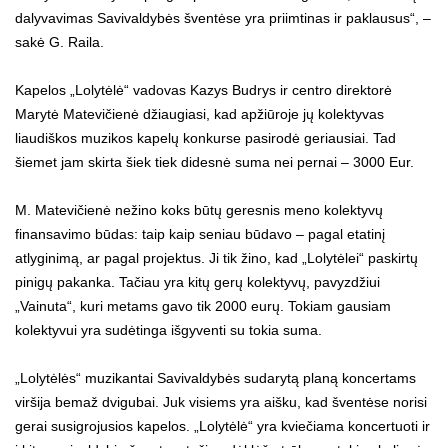
dalyvavimas Savivaldybės šventėse yra priimtinas ir paklausus“, –
sakė G. Raila.
Kapelos „Lolytėlė“ vadovas Kazys Budrys ir centro direktorė
Marytė Matevičienė džiaugiasi, kad apžiūroje jų kolektyvas
liaudiškos muzikos kapelų konkurse pasirodė geriausiai. Tad
šiemet jam skirta šiek tiek didesnė suma nei pernai – 3000 Eur.
M. Matevičienė nežino koks būtų geresnis meno kolektyvų
finansavimo būdas: taip kaip seniau būdavo – pagal etatinį
atlyginimą, ar pagal projektus. Ji tik žino, kad „Lolytėlei“ paskirtų
pinigų pakanka. Tačiau yra kitų gerų kolektyvų, pavyzdžiui
„Vainuta“, kuri metams gavo tik 2000 eurų. Tokiam gausiam
kolektyvui yra sudėtinga išgyventi su tokia suma.
„Lolytėlės“ muzikantai Savivaldybės sudarytą planą koncertams
viršija bemaž dvigubai. Juk visiems yra aišku, kad šventėse norisi
gerai susigrojusios kapelos. „Lolytėlė“ yra kviečiama koncertuoti ir