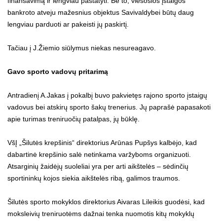
finansavimą ir lengviau pastatyti. Be to, viešosios įstaigos
bankroto atveju mažesnius objektus Savivaldybei būtų daug
lengviau parduoti ar pakeisti jų paskirtį.
Tačiau į J.Žiemio siūlymus niekas nesureagavo.
Gavo sporto vadovų pritarimą
Antradienį A.Jakas į pokalbį buvo pakvietęs rajono sporto įstaigų
vadovus bei atskirų sporto šakų trenerius. Jų paprašė papasakoti
apie turimas treniruočių patalpas, jų būklę.
VšĮ „Šilutės krepšinis“ direktorius Arūnas Pupšys kalbėjo, kad
dabartinė krepšinio salė netinkama varžyboms organizuoti.
Atsarginių žaidėjų suoleliai yra per arti aikštelės – sėdinčių
sportininkų kojos siekia aikštelės ribą, galimos traumos.
Šilutės sporto mokyklos direktorius Aivaras Lileikis guodėsi, kad
moksleivių treniruotėms dažnai tenka nuomotis kitų mokyklų