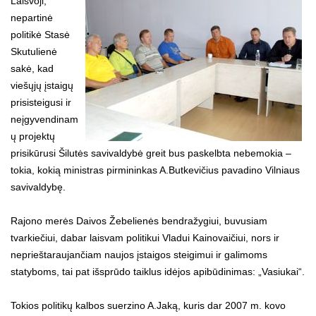
Laisvoji,
nepartinė
politikė Stasė
Skutulienė
sakė, kad
viešųjų įstaigų
prisisteigusi ir
neįgyvendinam
ų projektų
prisikūrusi Šilutės savivaldybė greit bus paskelbta nebemokia –
tokia, kokią ministras pirmininkas A.Butkevičius pavadino Vilniaus
savivaldybę.
Rajono merės Daivos Žebelienės bendražygiui, buvusiam
tvarkiečiui, dabar laisvam politikui Vladui Kainovaičiui, nors ir
neprieštaraujančiam naujos įstaigos steigimui ir galimoms
statyboms, tai pat išsprūdo taiklus idėjos apibūdinimas: „Vasiukai“.
Tokios politikų kalbos suerzino A.Jaką, kuris dar 2007 m. kovo