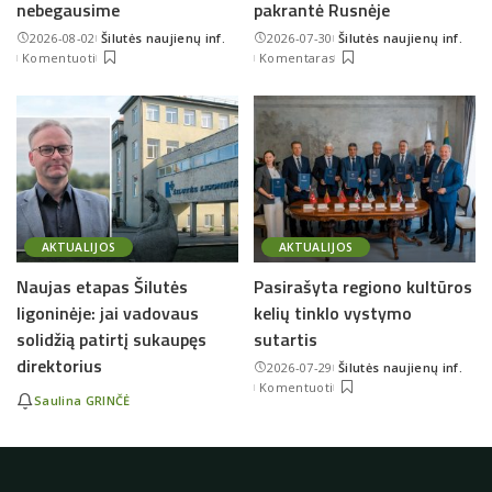
nebegausime
pakrantė Rusnėje
2026-08-02
Šilutės naujienų inf.
2026-07-30
Šilutės naujienų inf.
Posted
Posted
Komentuoti
Komentaras
by
by
AKTUALIJOS
AKTUALIJOS
Naujas etapas Šilutės
Pasirašyta regiono kultūros
ligoninėje: jai vadovaus
kelių tinklo vystymo
solidžią patirtį sukaupęs
sutartis
direktorius
2026-07-29
Šilutės naujienų inf.
Posted
Komentuoti
by
Saulina GRINČĖ