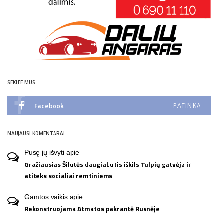
SEKITE MUS
Facebook
PATINKA
NAUJAUSI KOMENTARAI
Pusę jų išvyti
apie
Gražiausias Šilutės daugiabutis iškils Tulpių gatvėje ir
atiteks socialiai remtiniems
Gamtos vaikis
apie
Rekonstruojama Atmatos pakrantė Rusnėje