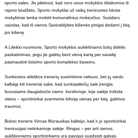
sporto sales. Jis piktinosi, kad nors visos mokyklos išlaikomos iš
rajono biudžeto, Sporto mokyklai už vaikų treniruotes kitose
mokyklose tenka mokėti komunalinius mokesčius. Susidaro
vaizdas, kad iš vienos Savivaldybės kišenės pinigai dedami į kitą
jos kišenę.
A.Lileikio nuomone, Sporto mokyklos auklėtiniams būtų didelis
paskatinimas, jeigu jie galėtų bent vieną kartą per savaitę
pasinaudoti būsimo sporto komplekso baseinu.
Sunkiosios atletikos trenerių susirinkime nebuvo, bet jų vardu
kalbėję kiti treneriai sakė, kad sunkiaatlečių salė įrengta
buvusiame daugiabučio namo koridoriuje, toje salėje trūksta
vietos – sportininkai svarmenis kilnoja vienas per kitą, galimos
traumos.
Bokso treneris Vincas Murauskas kalbėjo, kad ir jo sportininkai
treniruojasi netinkamoje salėje. Ringas – per arti sienos,
aukštesniems sportininkams yra pavojus susižeisti galvas.