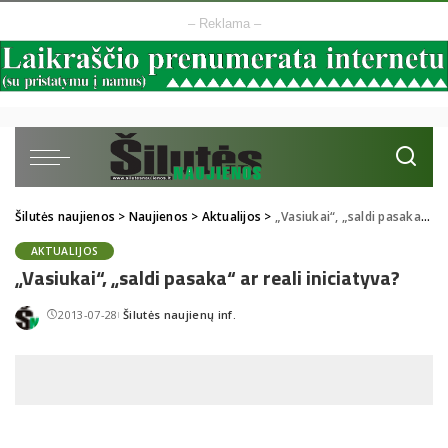
– Reklama –
Šilutės naujienos
>
Naujienos
>
Aktualijos
>
„Vasiukai“, „saldi pasaka“ ar reali iniciatyva?
AKTUALIJOS
„Vasiukai“, „saldi pasaka“ ar reali iniciatyva?
2013-07-28
Šilutės naujienų inf.
Posted
by