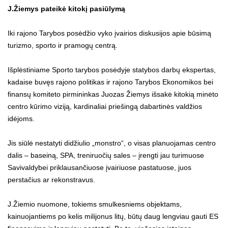
J.Žiemys pateikė kitokį pasiūlymą
Iki rajono Tarybos posėdžio vyko įvairios diskusijos apie būsimą
turizmo, sporto ir pramogų centrą.
Išplėstiniame Sporto tarybos posėdyje statybos darbų ekspertas,
kadaise buvęs rajono politikas ir rajono Tarybos Ekonomikos bei
finansų komiteto pirmininkas Juozas Žiemys išsakė kitokią minėto
centro kūrimo viziją, kardinaliai priešingą dabartinės valdžios
idėjoms.
Jis siūlė nestatyti didžiulio „monstro“, o visas planuojamas centro
dalis – baseiną, SPA, treniruočių sales – įrengti jau turimuose
Savivaldybei priklausančiuose įvairiuose pastatuose, juos
perstačius ar rekonstravus.
J.Žiemio nuomone, tokiems smulkesniems objektams,
kainuojantiems po kelis milijonus litų, būtų daug lengviau gauti ES