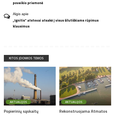
poveikio priemonė
Algis
apie
„Ignitis“ atstovai atsakė į visus šilutiškiams rūpimus
klausimus
KITOS ĮDOMIOS TEMOS
AKTUALIJOS
AKTUALIJOS
Popierinių sąskaitų
Rekonstruojama Atmatos