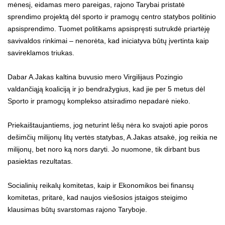
mėnesį, eidamas mero pareigas, rajono Tarybai pristatė
sprendimo projektą dėl sporto ir pramogų centro statybos politinio
apsisprendimo. Tuomet politikams apsispręsti sutrukdė priartėję
savivaldos rinkimai – nenorėta, kad iniciatyva būtų įvertinta kaip
savireklamos triukas.
Dabar A.Jakas kaltina buvusio mero Virgilijaus Pozingio
valdančiąją koaliciją ir jo bendražygius, kad jie per 5 metus dėl
Sporto ir pramogų komplekso atsiradimo nepadarė nieko.
Priekaištaujantiems, jog neturint lėšų nėra ko svajoti apie poros
dešimčių milijonų litų vertės statybas, A.Jakas atsakė, jog reikia ne
milijonų, bet noro ką nors daryti. Jo nuomone, tik dirbant bus
pasiektas rezultatas.
Socialinių reikalų komitetas, kaip ir Ekonomikos bei finansų
komitetas, pritarė, kad naujos viešosios įstaigos steigimo
klausimas būtų svarstomas rajono Taryboje.