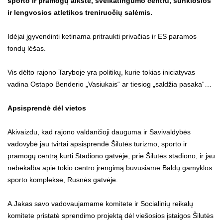
sporto ir pramogų aikšte, sveikatingumo centru, sunkiosios
ir lengvosios atletikos treniruočių salėmis.
Idėjai įgyvendinti ketinama pritraukti privačias ir ES paramos
fondų lėšas.
Vis dėlto rajono Taryboje yra politikų, kurie tokias iniciatyvas
vadina Ostapo Benderio „Vasiukais“ ar tiesiog „saldžia pasaka“…
Apsisprendė dėl vietos
Akivaizdu, kad rajono valdančioji dauguma ir Savivaldybės
vadovybė jau tvirtai apsisprendė Šilutės turizmo, sporto ir
pramogų centrą kurti Stadiono gatvėje, prie Šilutės stadiono, ir jau
nebekalba apie tokio centro įrengimą buvusiame Baldų gamyklos
sporto komplekse, Rusnės gatvėje.
A.Jakas savo vadovaujamame komitete ir Socialinių reikalų
komitete pristatė sprendimo projektą dėl viešosios įstaigos Šilutės