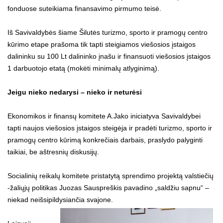
fonduose suteikiama finansavimo pirmumo teisė.
Iš Savivaldybės šiame Šilutės turizmo, sporto ir pramogų centro
kūrimo etape prašoma tik tapti steigiamos viešosios įstaigos
dalininku su 100 Lt dalininko įnašu ir finansuoti viešosios įstaigos
1 darbuotojo etatą (mokėti minimalų atlyginimą).
Jeigu nieko nedarysi – nieko ir neturėsi
Ekonomikos ir finansų komitete A.Jako iniciatyva Savivaldybei
tapti naujos viešosios įstaigos steigėja ir pradėti turizmo, sporto ir
pramogų centro kūrimą konkrečiais darbais, praslydo palyginti
taikiai, be aštresnių diskusijų.
Socialinių reikalų komitete pristatytą sprendimo projektą valstiečių
-žaliųjų politikas Juozas Sauspreškis pavadino „saldžiu sapnu“ –
niekad neišsipildysiančia svajone.