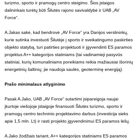
turizmo, sporto ir pramogų centro steigimo. Šios įstaigos
dalininkais turėtų būti Šilutės rajono savivaldybė ir UAB „AV
Force“.
A.Jakas sakė, kad bendrovė „AV Force“ yra Danijos verslininkų,
kurie sutinka investuoti Šilutėje į sporto ir sveikatingumo paskirties
objekto statybą, turi patirties projektuoti ir įgyvendinti ES paramos
projektus A++ kategorijos statiniams (tai vadinamieji pasyvūs
statiniai, kurių komunaliniams poreikiams reikia mažiausiai išorinių
energetinių šaltinių; jie naudoja saulės, geoterminę energiją).
Prašo minimalaus atlyginimo
Pasak A.Jako, UAB „AV Force“ sutartimi įsipareigoja naujai
įkurtoje viešojoje įstaigoje finansuoti Šilutės turizmo, sporto ir
pramogų centro techninio projektavimo darbus (investicija sieks
apie 1,5 mln. Lt) ir rasti projekto įgyvendinimui ES paramos lėšų.
A.Jako žodžiais tariant, A++ kategorijos statiniams ES paramos