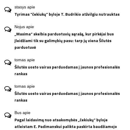
stasys
apie
Tyrimas “čekiukų” byloje T. Budrikio atžvilgiu nutrauktas
Nojus
apie
„Maxima“ skelbia parduotuvių sąrašą, kur pirkėjai bus
įleidžiami tik su galimybių pasu: tarp jų viena Šilutės
parduotuvė
tomas
apie
Šilutės uosto vairas perduodamas į jaunos profesionalės
rankas
tomas
apie
Šilutės uosto vairas perduodamas į jaunos profesionalės
rankas
Bus
apie
Pagal laidavimą nuo atsakomybės „čekiukų“ byloje
atleistam E. Padimanskui palikta paskirta baudžiamojo