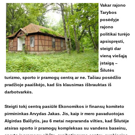
Vakar rajono
Tarybos
posėdyje
rajono
politikai turėjo
apsispręsti,
steigti dar
vieną viešąją
įstaigą –
Šilutės
turizmo, sporto ir pramogų centrą ar ne. Tačiau posėdžio
pradžioje paaiškėjo, kad šis klausimas išbrauktas iš
darbotvarkės.
Steigti tokį centrą pasiūlė Ekonomikos ir finansų komiteto
pirmininkas Arvydas Jakas. Jis, kaip ir mero pavaduotojas
Algirdas Balčytis, jau 6 metai nepraranda vilties, kad Šilutėje
atsiras sporto ir pramogų kompleksas su vandens baseinu,