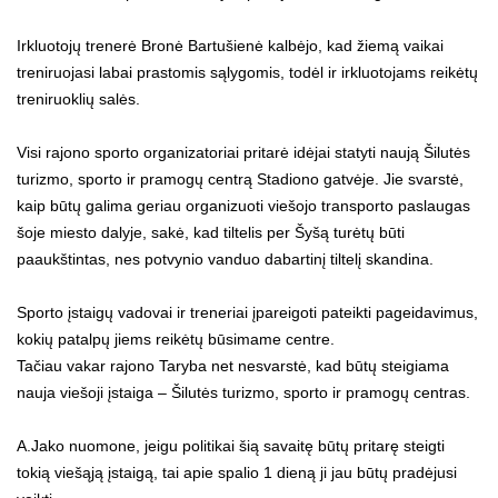
Irkluotojų trenerė Bronė Bartušienė kalbėjo, kad žiemą vaikai
treniruojasi labai prastomis sąlygomis, todėl ir irkluotojams reikėtų
treniruoklių salės.
Visi rajono sporto organizatoriai pritarė idėjai statyti naują Šilutės
turizmo, sporto ir pramogų centrą Stadiono gatvėje. Jie svarstė,
kaip būtų galima geriau organizuoti viešojo transporto paslaugas
šoje miesto dalyje, sakė, kad tiltelis per Šyšą turėtų būti
paaukštintas, nes potvynio vanduo dabartinį tiltelį skandina.
Sporto įstaigų vadovai ir treneriai įpareigoti pateikti pageidavimus,
kokių patalpų jiems reikėtų būsimame centre.
Tačiau vakar rajono Taryba net nesvarstė, kad būtų steigiama
nauja viešoji įstaiga – Šilutės turizmo, sporto ir pramogų centras.
A.Jako nuomone, jeigu politikai šią savaitę būtų pritarę steigti
tokią viešąją įstaigą, tai apie spalio 1 dieną ji jau būtų pradėjusi