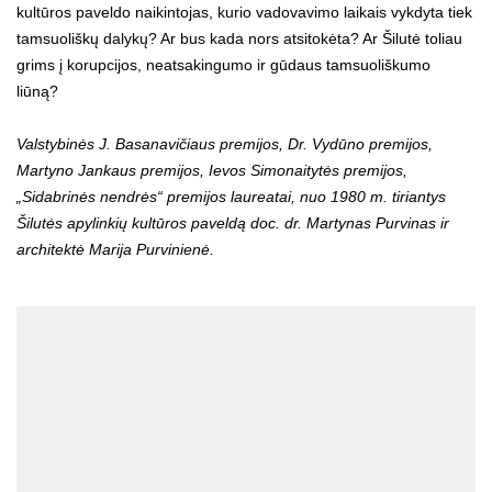
kultūros paveldo naikintojas, kurio vadovavimo laikais vykdyta tiek
tamsuoliškų dalykų? Ar bus kada nors atsitokėta? Ar Šilutė toliau
grims į korupcijos, neatsakingumo ir gūdaus tamsuoliškumo
liūną?
Valstybinės J. Basanavičiaus premijos, Dr. Vydūno premijos,
Martyno Jankaus premijos, Ievos Simonaitytės premijos,
„Sidabrinės nendrės“ premijos laureatai, nuo 1980 m. tiriantys
Šilutės apylinkių kultūros paveldą doc. dr. Martynas Purvinas ir
architektė Marija Purvinienė.