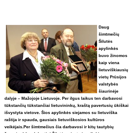
Daug
šimtmečių
Šilutės
apylinkės
buvo žinomos
kaip viena
lietuviškiausių
vietų Prūsijos
valstybės
šiaurinėje
dalyje – Mažojoje Lietuvoje. Per ilgus laikus ten darbavosi
tūkstančių tūkstančiai lietuvininkų, kraštą pavertusių ūkiškai
išvystyta vietove. Šios apylinkės siejamos su lietuviška
raštija ir spauda, gausiais lietuviškosios kultūros
veikėjais.
Per šimtmečius čia darbavosi ir kitų tautybių