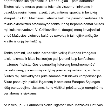
neprofesionalius sprendinius. Dar daugiau – pats dabartinis
Šilutės rajono meras grasina teismais visuomenininkams ir
paveldosaugininkams, atseit, trukdantiems sparčiai ir be jokių
skrupulų naikinti Mažosios Lietuvos kultūros paveldo vertybes. Už
tokius akibrokštus atsakomybė tenka ir esą nepamainomai Šilutės
raj. kultūros vadovei V. Griškevičienei, daugelį metų kovojančiai
prieš Mažosios Lietuvos kultūros paveldą ir jai neįtinkančią šio
krašto istoriją bei kultūrą.
Tenka priminti, kad tokią barbarišką veiklą Europos žmogaus
teisių teismas ir kitos institucijos gali įvertinti kaip konfesinės
mažumos (nykstančios evangelikų liuteronų bendruomenės)
persekiojimą, jos esminių vertybių prievartinį naikinimą, už tai iš
Šilutės raj. savivaldybės priteisdamas milžiniškas kompensacijas.
Šilutė pasaulyje plačiai išgarsėtų ir neteisėtu Europos Sąjungos
lėšų panaudojimu tikslams, kurie visiškai prieštarauja europinėms
vertybėms ir siekiams.
Ar iš tiesų p. V. Laurinaitis siekia išgarsėti kaip Mažosios Lietuvos