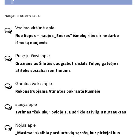
NAUJAUSI KOMENTARAI
Vogimo viršūnė
apie
Nuo liepos – naujos „Sodros“ išmokų ribos ir nedarbo
išmokų naujovės
Pusę jų išvyti
apie
Gražiausias Šilutės daugiabutis iškils Tulpių gatvėje ir
atiteks socialiai remtiniems
Gamtos vaikis
apie
Rekonstruojama Atmatos pakrantė Rusnėje
stasys
apie
Tyrimas “čekiukų” byloje T. Budrikio atžvilgiu nutrauktas
Nojus
apie
„Maxima“ skelbia parduotuvių sąrašą, kur pirkėjai bus