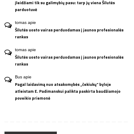
įleidžiami tik su galimybių pasu: tarp jų viena Šilutės
parduotuvė
tomas
apie
Šilutės uosto vairas perduodamas į jaunos profesionalės
rankas
tomas
apie
Šilutės uosto vairas perduodamas į jaunos profesionalės
rankas
Bus
apie
Pagal laidavimą nuo atsakomybės „čekiukų“ byloje
atleistam E. Padimanskui palikta paskirta baudžiamojo
poveikio priemonė