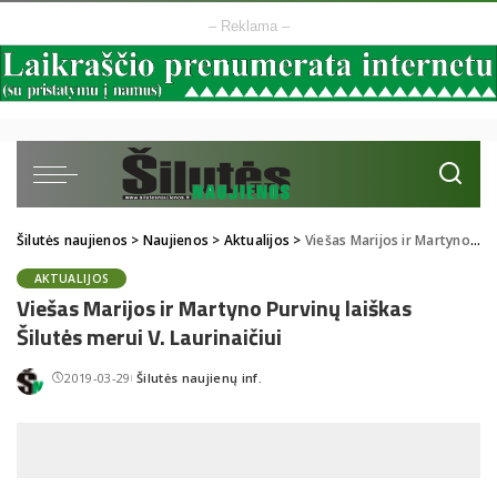
– Reklama –
Šilutės naujienos
>
Naujienos
>
Aktualijos
>
Viešas Marijos ir Martyno Purvinų laiškas Šilutės merui V. Laurinaičiui
AKTUALIJOS
Viešas Marijos ir Martyno Purvinų laiškas
Šilutės merui V. Laurinaičiui
2019-03-29
Šilutės naujienų inf.
Posted
by