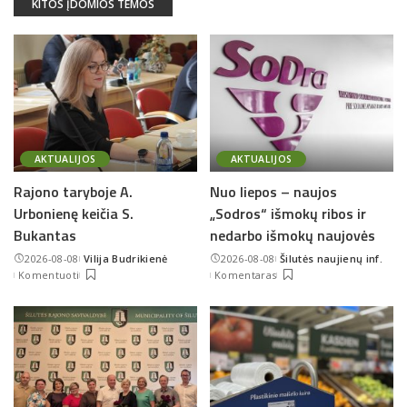
KITOS ĮDOMIOS TEMOS
AKTUALIJOS
AKTUALIJOS
Rajono taryboje A.
Nuo liepos – naujos
Urbonienę keičia S.
„Sodros“ išmokų ribos ir
Bukantas
nedarbo išmokų naujovės
2026-08-08
Vilija Budrikienė
2026-08-08
Šilutės naujienų inf.
Posted
Posted
Komentuoti
Komentaras
by
by