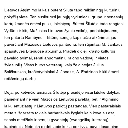
Lietuvos Atgimimo laikais būtent Šilutė tapo reikšmingų kultūrinių
pokyčių vieta. Ten susibūrusi jaunųjų vydūniečių grupė ir senesnių
kartų žmonės ėmėsi puikių iniciatyvų. Būtent Šilutėje tada rengtasi
Vydūno ir kitų Mažosios Lietuvos žymių veikėjų perlaidojimams,
ten pritarta Rambyno – Bitėnų senųjų kapinaičių atkūrimui, jas
paverčiant Mažosios Lietuvos panteonu, ten rūpintasi M. Jankaus
spaustuvės Bitėnuose atkūrimu. Pradėti didieji krašto kultūros
paveldo tyrimai, remti anuometinių rajono vadovų ir vietos
šviesuolių. Visas būrys veteranų, kaip želdintojas Julius
Balčiauskas, kraštotyrininkai J. Jonaitis, A. Endzinas ir kiti ėmėsi
reikšmingų darbų.
Deja, po ketvirčio amžiaus Šilutėje prasidėjo visai kitokie dalykai,
paniekinant ne vien Mažosios Lietuvos paveldą, bet ir Atgimimo
laikų entuziastų ir Lietuvos patriotų pastangas. Vien pastaraisiais
metais išgarsėta tokiais barbariškais žygiais kaip kova su esą
senais medžiais ir senųjų gyventojų (evangelikų liuteronų)
kapinėmis. Netenka girdėti apie kokią pozityvią paveldosauginę