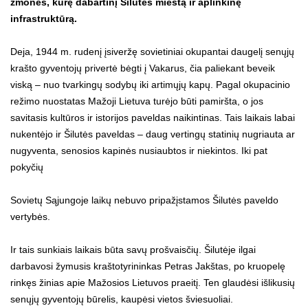
žmonės, kūrę dabartinį Šilutės miestą ir aplinkinę
infrastruktūrą.
Deja, 1944 m. rudenį įsiveržę sovietiniai okupantai daugelį senųjų
krašto gyventojų privertė bėgti į Vakarus, čia paliekant beveik
viską – nuo tvarkingų sodybų iki artimųjų kapų. Pagal okupacinio
režimo nuostatas Mažoji Lietuva turėjo būti pamiršta, o jos
savitasis kultūros ir istorijos paveldas naikintinas. Tais laikais labai
nukentėjo ir Šilutės paveldas – daug vertingų statinių nugriauta ar
nugyventa, senosios kapinės nusiaubtos ir niekintos. Iki pat
pokyčių
Sovietų Sąjungoje laikų nebuvo pripažįstamos Šilutės paveldo
vertybės.
Ir tais sunkiais laikais būta savų prošvaisčių. Šilutėje ilgai
darbavosi žymusis kraštotyrininkas Petras Jakštas, po kruopelę
rinkęs žinias apie Mažosios Lietuvos praeitį. Ten glaudėsi išlikusių
senųjų gyventojų būrelis, kaupėsi vietos šviesuoliai.