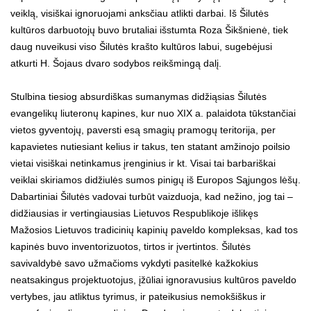
veiklą, visiškai ignoruojami anksčiau atlikti darbai. Iš Šilutės
kultūros darbuotojų buvo brutaliai išstumta Roza Šikšnienė, tiek
daug nuveikusi viso Šilutės krašto kultūros labui, sugebėjusi
atkurti H. Šojaus dvaro sodybos reikšmingą dalį.
Stulbina tiesiog absurdiškas sumanymas didžiąsias Šilutės
evangelikų liuteronų kapines, kur nuo XIX a. palaidota tūkstančiai
vietos gyventojų, paversti esą smagių pramogų teritorija, per
kapavietes nutiesiant kelius ir takus, ten statant amžinojo poilsio
vietai visiškai netinkamus įrenginius ir kt. Visai tai barbariškai
veiklai skiriamos didžiulės sumos pinigų iš Europos Sąjungos lėšų.
Dabartiniai Šilutės vadovai turbūt vaizduoja, kad nežino, jog tai –
didžiausias ir vertingiausias Lietuvos Respublikoje išlikęs
Mažosios Lietuvos tradicinių kapinių paveldo kompleksas, kad tos
kapinės buvo inventorizuotos, tirtos ir įvertintos. Šilutės
savivaldybė savo užmačioms vykdyti pasitelkė kažkokius
neatsakingus projektuotojus, įžūliai ignoravusius kultūros paveldo
vertybes, jau atliktus tyrimus, ir pateikusius nemokšiškus ir