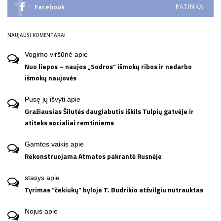
Facebook
PATINKA
NAUJAUSI KOMENTARAI
Vogimo viršūnė
apie
Nuo liepos – naujos „Sodros“ išmokų ribos ir nedarbo
išmokų naujovės
Pusę jų išvyti
apie
Gražiausias Šilutės daugiabutis iškils Tulpių gatvėje ir
atiteks socialiai remtiniems
Gamtos vaikis
apie
Rekonstruojama Atmatos pakrantė Rusnėje
stasys
apie
Tyrimas “čekiukų” byloje T. Budrikio atžvilgiu nutrauktas
Nojus
apie