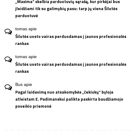
„Maxima“ skelbia parduotuvių sąrašą, kur pirkėjai bus
įleidžiami tik su galimybių pasu: tarp jų viena Šilutės
parduotuvė
tomas
apie
Šilutės uosto vairas perduodamas į jaunos profesionalės
rankas
tomas
apie
Šilutės uosto vairas perduodamas į jaunos profesionalės
rankas
Bus
apie
Pagal laidavimą nuo atsakomybės „čekiukų“ byloje
atleistam E. Padimanskui palikta paskirta baudžiamojo
poveikio priemonė