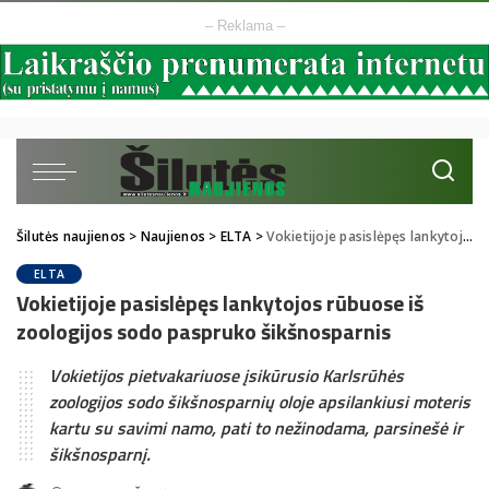
– Reklama –
Šilutės naujienos
>
Naujienos
>
ELTA
>
Vokietijoje pasislėpęs lankytojos rūbuose iš zoologijos sodo paspruko šikšnosparnis
ELTA
Vokietijoje pasislėpęs lankytojos rūbuose iš
zoologijos sodo paspruko šikšnosparnis
Vokietijos pietvakariuose įsikūrusio Karlsrūhės
zoologijos sodo šikšnosparnių oloje apsilankiusi moteris
kartu su savimi namo, pati to nežinodama, parsinešė ir
šikšnosparnį.