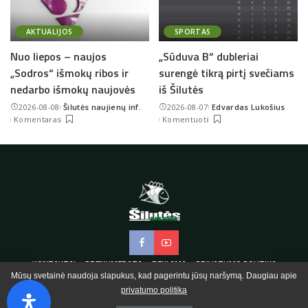
AKTUALIJOS
SPORTAS
Nuo liepos – naujos
„Sūduva B“ dubleriai
„Sodros“ išmokų ribos ir
surengė tikrą pirtį svečiams
nedarbo išmokų naujovės
iš Šilutės
2026-08-08
Šilutės naujienų inf.
2026-08-07
Edvardas Lukošius
Posted
Posted
Komentaras
Komentuoti
by
by
KONTAKTAI
PRENUMERATA
REKLAMA
PRIVATUMO POLITIKA
Mūsų svetainė naudoja slapukus, kad pagerintu jūsų naršymą. Daugiau apie
privatumo politiką