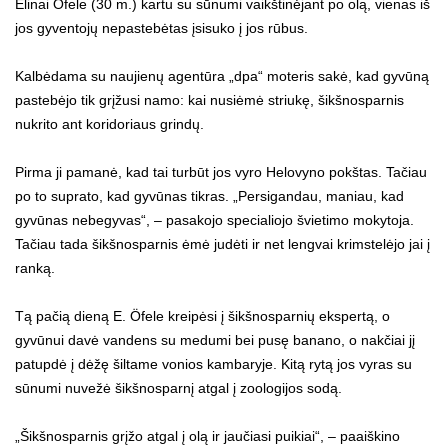
Elinai Öfele (30 m.) kartu su sūnumi vaikštinėjant po olą, vienas iš
jos gyventojų nepastebėtas įsisuko į jos rūbus.
Kalbėdama su naujienų agentūra „dpa“ moteris sakė, kad gyvūną
pastebėjo tik grįžusi namo: kai nusiėmė striukę, šikšnosparnis
nukrito ant koridoriaus grindų.
Pirma ji pamanė, kad tai turbūt jos vyro Helovyno pokštas. Tačiau
po to suprato, kad gyvūnas tikras. „Persigandau, maniau, kad
gyvūnas nebegyvas“, – pasakojo specialiojo švietimo mokytoja.
Tačiau tada šikšnosparnis ėmė judėti ir net lengvai krimstelėjo jai į
ranką.
Tą pačią dieną E. Öfele kreipėsi į šikšnosparnių ekspertą, o
gyvūnui davė vandens su medumi bei pusę banano, o nakčiai jį
patupdė į dėžę šiltame vonios kambaryje. Kitą rytą jos vyras su
sūnumi nuvežė šikšnosparnį atgal į zoologijos sodą.
„Šikšnosparnis grįžo atgal į olą ir jaučiasi puikiai“, – paaiškino