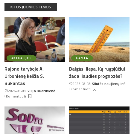
KITOS ĮDOMIOS TEMOS
AKTUALIJOS
GAMTA
Rajono taryboje A.
Baigėsi liepa. Ką rugpjūčiui
Urbonienę keičia S.
žada liaudies prognozės?
Bukantas
2026-08-08
Šilutės naujienų inf.
Posted
Komentuoti
2026-08-08
Vilija Budrikienė
by
Posted
Komentuoti
by