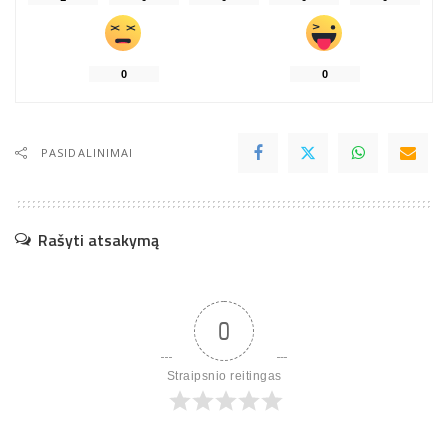
0
0
PASIDALINIMAI
Rašyti atsakymą
0
Straipsnio reitingas