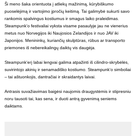
Ši meno šaka orientuota į atliekų mažinimą, kūrybiškumo
puoselėjimą ir vartojimo įpročių keitimą. Tai galimybė sukurti savo
rankomis spalvingus kostiumus ir smagus laiko praleidimas.
Steampunk‘o festivaliai vyksta visame pasaulyje jau ne vienerius
metus nuo Norvegijos iki Naujosios Zelandijos ir nuo JAV iki
Japonijos. Menininkų, kuriančių skulptūras, rūbus ar transporto
priemones iš nebereikalingų daiktų vis daugėja.
Steampunk‘erį labai lengvai galima atpažinti iš cilindro-skrybėlės,
suvirintojo akinių ir senamadiško kostiumo. Steampunk‘o simboliai
– tai aštuonkojis, dantračiai ir skraidantys laivai.
Antrasis suvažiavimas baigėsi naujomis draugystėmis ir stipresniu
noru tausoti tai, kas sena, ir duoti antrą gyvenimą seniems
daiktams.