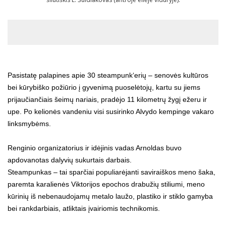
Pasistatę palapines apie 30 steampunk‘erių – senovės kultūros
bei kūrybiško požiūrio į gyvenimą puoselėtojų, kartu su jiems
prijaučiančiais šeimų nariais, pradėjo 11 kilometrų žygį ežeru ir
upe. Po kelionės vandeniu visi susirinko Alvydo kempinge vakaro
linksmybėms.
Renginio organizatorius ir idėjinis vadas Arnoldas buvo
apdovanotas dalyvių sukurtais darbais.
Steampunkas – tai sparčiai populiarėjanti saviraiškos meno šaka,
paremta karalienės Viktorijos epochos drabužių stiliumi, meno
kūrinių iš nebenaudojamų metalo laužo, plastiko ir stiklo gamyba
bei rankdarbiais, atliktais įvairiomis technikomis.