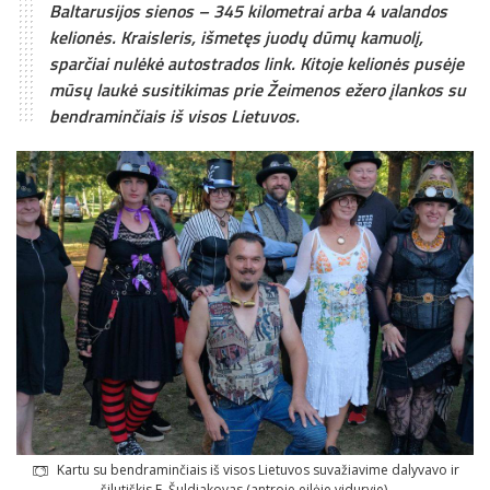
Baltarusijos sienos – 345 kilometrai arba 4 valandos
kelionės. Kraisleris, išmetęs juodų dūmų kamuolį,
sparčiai nulėkė autostrados link. Kitoje kelionės pusėje
mūsų laukė susitikimas prie Žeimenos ežero įlankos su
bendraminčiais iš visos Lietuvos.
Kartu su bendraminčiais iš visos Lietuvos suvažiavime dalyvavo ir
šilutiškis E. Šuldiakovas (antroje eilėje viduryje).