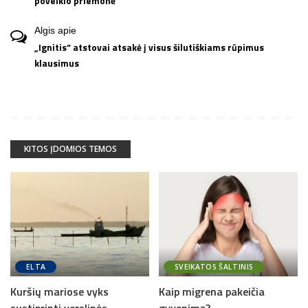
poveikio priemonė
Algis
apie
„Ignitis“ atstovai atsakė į visus šilutiškiams rūpimus
klausimus
KITOS ĮDOMIOS TEMOS
ELTA
SVEIKATOS ŠALTINIS
Kuršių mariose vyks
Kaip migrena pakeičia
sustiprinti verslinės
gyvenimą?