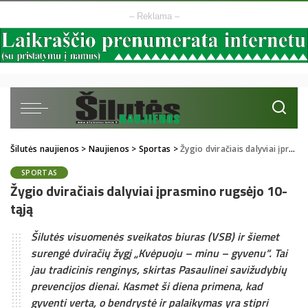
– Reklama –
Šilutės naujienos
>
Naujienos
>
Sportas
>
Žygio dviračiais dalyviai įprasmino rugsėjo 10-tąją
SPORTAS
Žygio dviračiais dalyviai įprasmino rugsėjo 10-
tąją
Šilutės visuomenės sveikatos biuras (VSB) ir šiemet
surengė dviračių žygį „Kvėpuoju – minu – gyvenu“. Tai
jau tradicinis renginys, skirtas Pasaulinei savižudybių
prevencijos dienai. Kasmet ši diena primena, kad
gyventi verta, o bendrystė ir palaikymas yra stipri