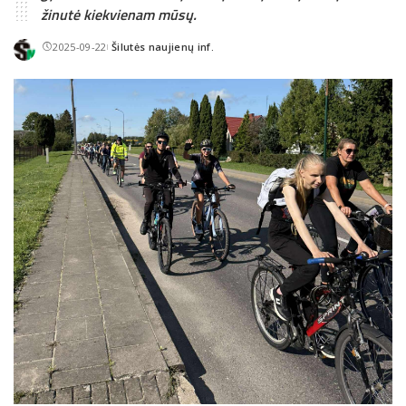
žinutė kiekvienam mūsų.
2025-09-22
Šilutės naujienų inf.
Posted
by