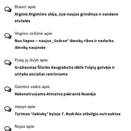
Bravo!
apie
Atgimė Atgimimo alėja, joje naujas grindinys ir vandens
stotelės
Vogimo viršūnė
apie
Nuo liepos – naujos „Sodros“ išmokų ribos ir nedarbo
išmokų naujovės
Pusę jų išvyti
apie
Gražiausias Šilutės daugiabutis iškils Tulpių gatvėje ir
atiteks socialiai remtiniems
Gamtos vaikis
apie
Rekonstruojama Atmatos pakrantė Rusnėje
stasys
apie
Tyrimas “čekiukų” byloje T. Budrikio atžvilgiu nutrauktas
Nojus
apie