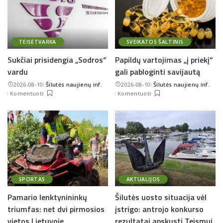
TEISĖTVARKA
SVEIKATOS ŠALTINIS
Sukčiai prisidengia „Sodros“
Papildų vartojimas „į priekį“
vardu
gali pabloginti savijautą
2026-08-10
Šilutės naujienų inf.
2026-08-10
Šilutės naujienų inf.
Posted
Posted
Komentuoti
Komentuoti
by
by
SPORTAS
AKTUALIJOS
Pamario lenktynininkų
Šilutės uosto situacija vėl
triumfas: net dvi pirmosios
įstrigo: antrojo konkurso
vietos Lietuvoje
rezultatai apskųsti Teismui