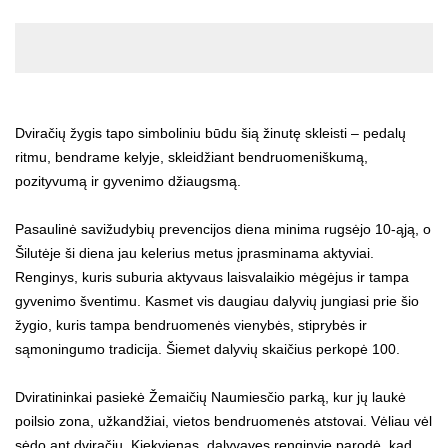
Dviračių žygis tapo simboliniu būdu šią žinutę skleisti – pedalų
ritmu, bendrame kelyje, skleidžiant bendruomeniškumą,
pozityvumą ir gyvenimo džiaugsmą.
Pasaulinė savižudybių prevencijos diena minima rugsėjo 10-ąją, o
Šilutėje ši diena jau kelerius metus įprasminama aktyviai.
Renginys, kuris suburia aktyvaus laisvalaikio mėgėjus ir tampa
gyvenimo šventimu. Kasmet vis daugiau dalyvių jungiasi prie šio
žygio, kuris tampa bendruomenės vienybės, stiprybės ir
sąmoningumo tradicija. Šiemet dalyvių skaičius perkopė 100.
Dviratininkai pasiekė Žemaičių Naumiesčio parką, kur jų laukė
poilsio zona, užkandžiai, vietos bendruomenės atstovai. Vėliau vėl
sėdo ant dviračių. Kiekvienas, dalyvavęs renginyje parodė, kad