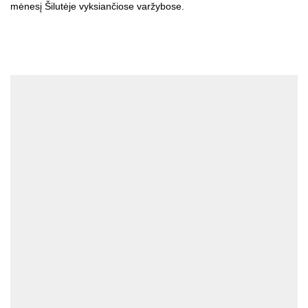
mėnesį Šilutėje vyksiančiose varžybose.