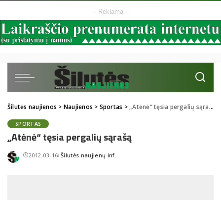
– Reklama –
Šilutės naujienos
>
Naujienos
>
Sportas
>
„Atėnė“ tęsia pergalių sąrašą
SPORTAS
„Atėnė“ tęsia pergalių sąrašą
2012-03-16
Šilutės naujienų inf.
Posted
by