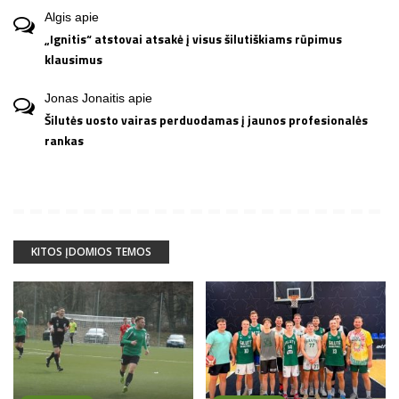
Algis
apie
„Ignitis“ atstovai atsakė į visus šilutiškiams rūpimus
klausimus
Jonas Jonaitis
apie
Šilutės uosto vairas perduodamas į jaunos profesionalės
rankas
KITOS ĮDOMIOS TEMOS