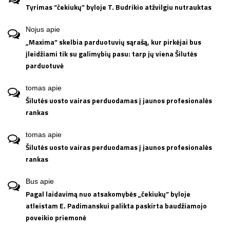
Tyrimas “čekiukų” byloje T. Budrikio atžvilgiu nutrauktas
Nojus
apie
„Maxima“ skelbia parduotuvių sąrašą, kur pirkėjai bus
įleidžiami tik su galimybių pasu: tarp jų viena Šilutės
parduotuvė
tomas
apie
Šilutės uosto vairas perduodamas į jaunos profesionalės
rankas
tomas
apie
Šilutės uosto vairas perduodamas į jaunos profesionalės
rankas
Bus
apie
Pagal laidavimą nuo atsakomybės „čekiukų“ byloje
atleistam E. Padimanskui palikta paskirta baudžiamojo
poveikio priemonė