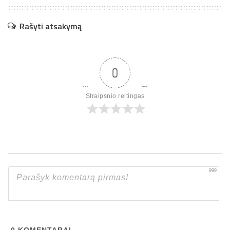
Rašyti atsakymą
0
Straipsnio reitingas
999
0
KOMENTARAI