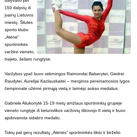
dalyvavo per
150 dalyvių iš
įvairių Lietuvos
miestų. Šilutės
sporto klubo
„Atėnė“
sportininkės
varžėsi vieneto,
trejeto, šešeto rungtyse.
Varžybos ypač buvo sėkmingos Raimondai Balserytei, Giedrei
Raudytei, Aurelijai Kazlauskaitei – merginos pereinamosios lygos
čempionate užėmė pirmąją vietą ir laimėjo aukso medalius.
Gabrielė Aliukonytė 15-19 metų amžiaus sportininkių grupėje
vieneto rungtyje iš keturiolikos varžovių iškovojo II vietą ir buvo
apdovanota sidabro medaliu.
Tokių pat gerų rezultatų „Atėnės“ sportininkės tikisi ir birželio