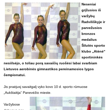
Neseniai
grįžusios iš
varžybų
Radviliškyje ir
parvežusios
bronzos
medalius
Šilutės sporto
klubo „Atėnė“
sportininkės
nesiilsėjo, o toliau porą savaičių ruošėsi labai svarbiam
Lietuvos aerobinės gimnastikos pereinamosios lygos
čempionatui.
Jis praėjusį savaitgalį vyko kovo 10 d. sporto rūmuose
„Aukštaitija“ Panevėžio mieste.
Varžybose