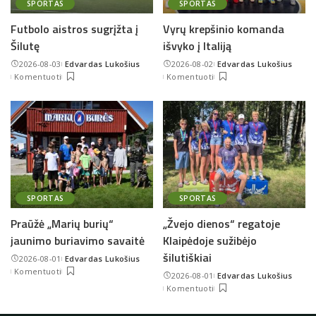
SPORTAS
SPORTAS
Futbolo aistros sugrįžta į
Vyrų krepšinio komanda
Šilutę
išvyko į Italiją
2026-08-03
Edvardas Lukošius
2026-08-02
Edvardas Lukošius
Posted
Posted
Komentuoti
Komentuoti
by
by
SPORTAS
SPORTAS
Praūžė „Marių burių“
„Žvejo dienos“ regatoje
jaunimo buriavimo savaitė
Klaipėdoje sužibėjo
šilutiškiai
2026-08-01
Edvardas Lukošius
Posted
Komentuoti
2026-08-01
Edvardas Lukošius
by
Posted
Komentuoti
by