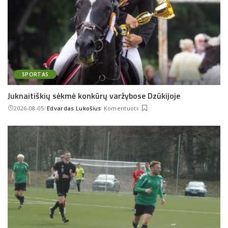
SPORTAS
Juknaitiškių sėkmė konkūrų varžybose Dzūkijoje
2026-08-05
Edvardas Lukošius
Komentuoti
Posted
by