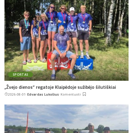
SPORTAS
„Žvejo dienos“ regatoje Klaipėdoje sužibėjo šilutiškiai
2026-08-01
Edvardas Lukošius
Komentuoti
Posted
by