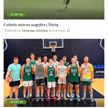
SPORTAS
Futbolo aistros sugrįžta į Šilutę
2026-08-03
Edvardas Lukošius
Komentuoti
Posted
by
SPORTAS