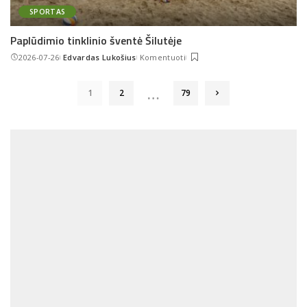
SPORTAS
Paplūdimio tinklinio šventė Šilutėje
2026-07-26
Edvardas Lukošius
Komentuoti
Posted
by
…
1
2
79