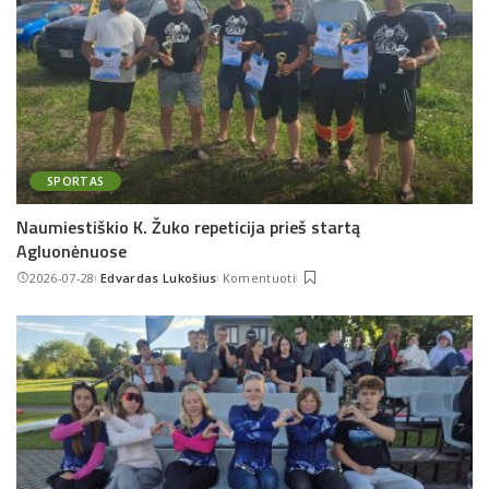
SPORTAS
Naumiestiškio K. Žuko repeticija prieš startą
Agluonėnuose
2026-07-28
Edvardas Lukošius
Komentuoti
Posted
by