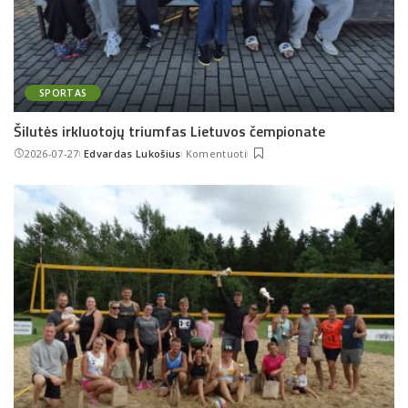
SPORTAS
Šilutės irkluotojų triumfas Lietuvos čempionate
2026-07-27
Edvardas Lukošius
Komentuoti
Posted
by