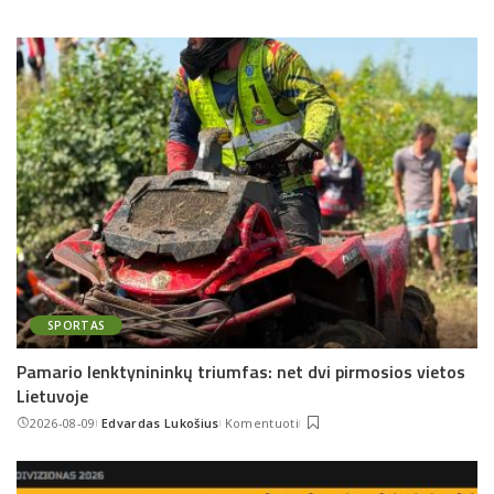
SPORTAS
Pamario lenktynininkų triumfas: net dvi pirmosios vietos
Lietuvoje
2026-08-09
Edvardas Lukošius
Komentuoti
Posted
by