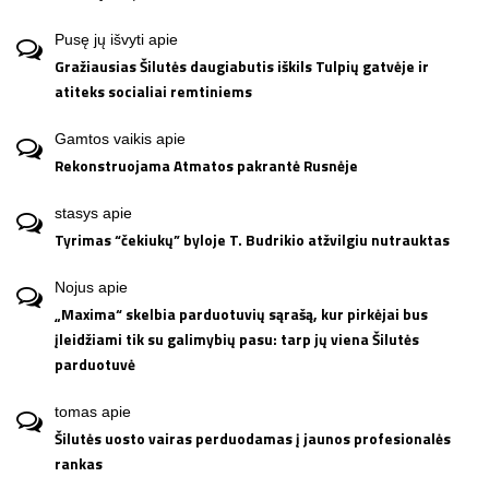
Pusę jų išvyti
apie
Gražiausias Šilutės daugiabutis iškils Tulpių gatvėje ir
atiteks socialiai remtiniems
Gamtos vaikis
apie
Rekonstruojama Atmatos pakrantė Rusnėje
stasys
apie
Tyrimas “čekiukų” byloje T. Budrikio atžvilgiu nutrauktas
Nojus
apie
„Maxima“ skelbia parduotuvių sąrašą, kur pirkėjai bus
įleidžiami tik su galimybių pasu: tarp jų viena Šilutės
parduotuvė
tomas
apie
Šilutės uosto vairas perduodamas į jaunos profesionalės
rankas