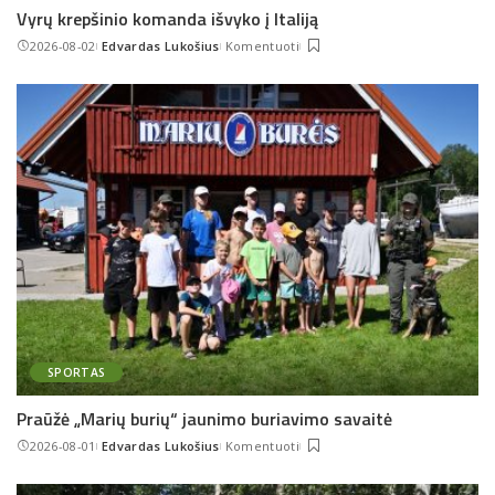
Vyrų krepšinio komanda išvyko į Italiją
2026-08-02
Edvardas Lukošius
Komentuoti
Posted
by
SPORTAS
Praūžė „Marių burių“ jaunimo buriavimo savaitė
2026-08-01
Edvardas Lukošius
Komentuoti
Posted
by