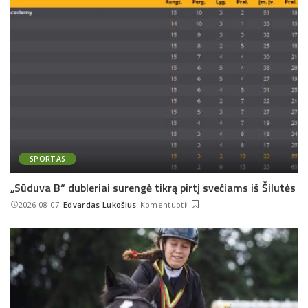
SPORTAS
„Sūduva B“ dubleriai surengė tikrą pirtį svečiams iš Šilutės
2026-08-07
Edvardas Lukošius
Komentuoti
Posted
by