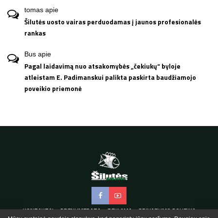
tomas
apie
Šilutės uosto vairas perduodamas į jaunos profesionalės
rankas
Bus
apie
Pagal laidavimą nuo atsakomybės „čekiukų“ byloje
atleistam E. Padimanskui palikta paskirta baudžiamojo
poveikio priemonė
KONTAKTAI
PRENUMERATA
REKLAMA
PRIVATUMO POLITIKA