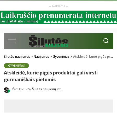
– Reklama –
Šilutės naujienos
>
Naujienos
>
Gyvenimas
>
Atskleidė, kurie pigūs produktai gali virsti gurmaniškais pietumis
GYVENIMAS
Atskleidė, kurie pigūs produktai gali virsti
gurmaniškais pietumis
2019-05-24
Šilutės naujienų inf.
Posted
by