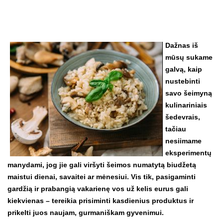
Dažnas iš
mūsų sukame
galvą, kaip
nustebinti
savo šeimyną
kulinariniais
šedevrais,
tačiau
nesiimame
eksperimentų
manydami, jog jie gali viršyti šeimos numatytą biudžetą
maistui dienai, savaitei ar mėnesiui. Vis tik, pasigaminti
gardžią ir prabangią vakarienę vos už kelis eurus gali
kiekvienas – tereikia prisiminti kasdienius produktus ir
prikelti juos naujam, gurmaniškam gyvenimui.