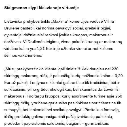
Staigmenos slypi kiekvienoje virtuvėje
Lietuviško prekybos tinklo „Maxima“ komercijos vadovė Vilma
Drulienė pastebi, kai norima pavalgyti sočiai, greitai ir pigiai,
gyventojai dažniausiai renkasi įvairias kruopas, makaronus ir
daržoves. V. Drulienės teigimu, vieno pakelio kruopų ar makaronų
vidutinė kaina yra 1,31 Eur ir jo užtenka vienai ar net kelioms
šeimos vakarienėms.
„Mūsų prekybos tinklo klientai gali rinktis iš kiek daugiau nei 230
skirtingų makaronų rūšių ir pakuočių, kurių mažiausia kaina – 0,20
Eur už pakelį. Lentynose klientai gali rasti ne tik tradicinius, bet ir
su kiaušiniu, pilno grūdo, ekologiškus, bei skanintus daržovėmis
makaronus. Tuo tarpu kruopos, kurių asortimente turime apie 250
skirtingų rūšių, yra bene geriausias pasirinkimas norintiems ne tik
sutaupyti, bet ir skaniai bei sveikai pavalgyti. Pasitelkus fantaziją,
iš šių produktų galima pasigaminti pačių įvairiausių patiekalų,
pradedant paprastomis salotomis, baigiant – gurmaniškais