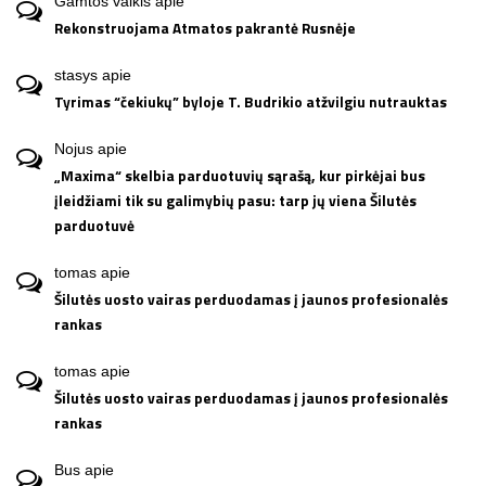
Gamtos vaikis
apie
Rekonstruojama Atmatos pakrantė Rusnėje
stasys
apie
Tyrimas “čekiukų” byloje T. Budrikio atžvilgiu nutrauktas
Nojus
apie
„Maxima“ skelbia parduotuvių sąrašą, kur pirkėjai bus
įleidžiami tik su galimybių pasu: tarp jų viena Šilutės
parduotuvė
tomas
apie
Šilutės uosto vairas perduodamas į jaunos profesionalės
rankas
tomas
apie
Šilutės uosto vairas perduodamas į jaunos profesionalės
rankas
Bus
apie