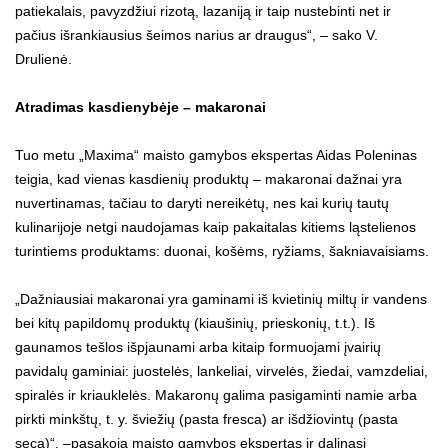
patiekalais, pavyzdžiui rizotą, lazaniją ir taip nustebinti net ir
pačius išrankiausius šeimos narius ar draugus“, – sako V.
Drulienė.
Atradimas kasdienybėje – makaronai
Tuo metu „Maxima“ maisto gamybos ekspertas Aidas Poleninas
teigia, kad vienas kasdienių produktų – makaronai dažnai yra
nuvertinamas, tačiau to daryti nereikėtų, nes kai kurių tautų
kulinarijoje netgi naudojamas kaip pakaitalas kitiems ląstelienos
turintiems produktams: duonai, košėms, ryžiams, šakniavaisiams.
„Dažniausiai makaronai yra gaminami iš kvietinių miltų ir vandens
bei kitų papildomų produktų (kiaušinių, prieskonių, t.t.). Iš
gaunamos tešlos išpjaunami arba kitaip formuojami įvairių
pavidalų gaminiai: juostelės, lankeliai, virvelės, žiedai, vamzdeliai,
spiralės ir kriauklelės. Makaronų galima pasigaminti namie arba
pirkti minkštų, t. y. šviežių (pasta fresca) ar išdžiovintų (pasta
seca)“, –pasakoja maisto gamybos ekspertas ir dalinasi