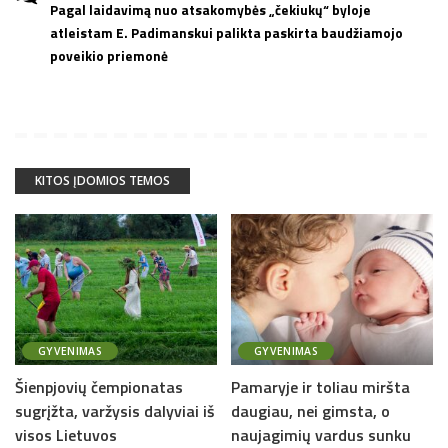
Pagal laidavimą nuo atsakomybės „čekiukų“ byloje
atleistam E. Padimanskui palikta paskirta baudžiamojo
poveikio priemonė
KITOS ĮDOMIOS TEMOS
GYVENIMAS
GYVENIMAS
Šienpjovių čempionatas
Pamaryje ir toliau miršta
sugrįžta, varžysis dalyviai iš
daugiau, nei gimsta, o
visos Lietuvos
naujagimių vardus sunku