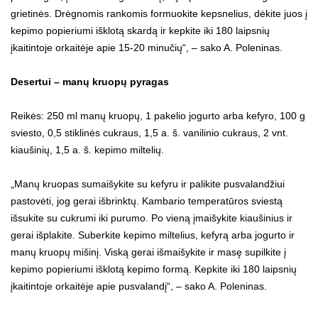
grietinės. Drėgnomis rankomis formuokite kepsnelius, dėkite juos į
kepimo popieriumi išklotą skardą ir kepkite iki 180 laipsnių
įkaitintoje orkaitėje apie 15-20 minučių“, – sako A. Poleninas.
Desertui – manų kruopų pyragas
Reikės: 250 ml manų kruopų, 1 pakelio jogurto arba kefyro, 100 g
sviesto, 0,5 stiklinės cukraus, 1,5 a. š. vanilinio cukraus, 2 vnt.
kiaušinių, 1,5 a. š. kepimo miltelių.
„Manų kruopas sumaišykite su kefyru ir palikite pusvalandžiui
pastovėti, jog gerai išbrinktų. Kambario temperatūros sviestą
išsukite su cukrumi iki purumo. Po vieną įmaišykite kiaušinius ir
gerai išplakite. Suberkite kepimo miltelius, kefyrą arba jogurto ir
manų kruopų mišinį. Viską gerai išmaišykite ir masę supilkite į
kepimo popieriumi išklotą kepimo formą. Kepkite iki 180 laipsnių
įkaitintoje orkaitėje apie pusvalandį“, – sako A. Poleninas.