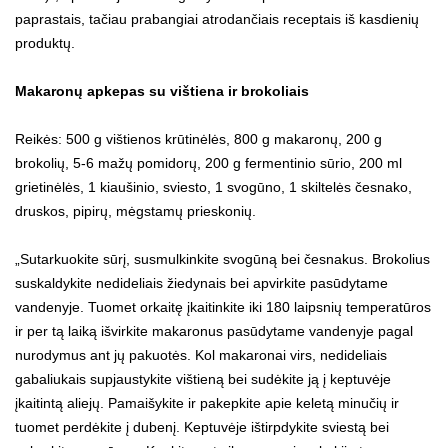
paprastais, tačiau prabangiai atrodančiais receptais iš kasdienių
produktų.
Makaronų apkepas su vištiena ir brokoliais
Reikės: 500 g vištienos krūtinėlės, 800 g makaronų, 200 g
brokolių, 5-6 mažų pomidorų, 200 g fermentinio sūrio, 200 ml
grietinėlės, 1 kiaušinio, sviesto, 1 svogūno, 1 skiltelės česnako,
druskos, pipirų, mėgstamų prieskonių.
„Sutarkuokite sūrį, susmulkinkite svogūną bei česnakus. Brokolius
suskaldykite nedideliais žiedynais bei apvirkite pasūdytame
vandenyje. Tuomet orkaitę įkaitinkite iki 180 laipsnių temperatūros
ir per tą laiką išvirkite makaronus pasūdytame vandenyje pagal
nurodymus ant jų pakuotės. Kol makaronai virs, nedideliais
gabaliukais supjaustykite vištieną bei sudėkite ją į keptuvėje
įkaitintą aliejų. Pamaišykite ir pakepkite apie keletą minučių ir
tuomet perdėkite į dubenį. Keptuvėje ištirpdykite sviestą bei