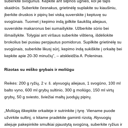
suberkite svogūnus. Kepkite ant silpnos ugnies, kol jie taps
skaidrūs. Suberkite česnakus, grietinėlę suplakite su kiaušiniu,
įberkite druskos ir pipirų bei viską suverskite į keptuvę su
svogūnais. Tuomet į kepimo indą įpilkite šaukštą aliejaus,
suverskite makaronus bei sumaišykite. Užberkite sūrio bei
išmaišykite. Tolygiai ant viršaus suberkite vištieną, išdėliokite
brokolius bei pusiau perpjautus pomidorus. Supilkite grietinėlę su
svogūnais, suberkite likusį sūrį, kepimo indą sukiškite į orkaitę bei
kepkite apie 20-30 minučių“, – atskleidžia A. Poleninas.
Rizotas su miško grybais ir moliūgu
Reikės: 200 g ryžių, 2 v. š. alyvuogių aliejaus, 1 svogūno, 100 ml
balto vyno, 600 ml grybų sultinio, 300 g moliūgo, 150 ml virtų
grybų, 50 g sviesto, šviežiai maltų juodųjų pipirų.
„Moliūgą iškepkite orkaitėje ir sutrinkite į tyrę. Viename puode
užvirkite sultinį, o kitame pradėkite gaminti rizotą. Alyvuogių
aliejuje pakepinkite smulkiai pjaustytą svogūną, suberkite ryžius ir