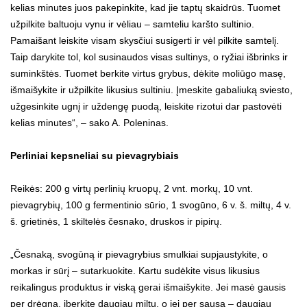
kelias minutes juos pakepinkite, kad jie taptų skaidrūs. Tuomet
užpilkite baltuoju vynu ir vėliau – samteliu karšto sultinio.
Pamaišant leiskite visam skysčiui susigerti ir vėl pilkite samtelį.
Taip darykite tol, kol susinaudos visas sultinys, o ryžiai išbrinks ir
suminkštės. Tuomet berkite virtus grybus, dėkite moliūgo masę,
išmaišykite ir užpilkite likusius sultiniu. Įmeskite gabaliuką sviesto,
užgesinkite ugnį ir uždengę puodą, leiskite rizotui dar pastovėti
kelias minutes“, – sako A. Poleninas.
Perliniai kepsneliai su pievagrybiais
Reikės: 200 g virtų perlinių kruopų, 2 vnt. morkų, 10 vnt.
pievagrybių, 100 g fermentinio sūrio, 1 svogūno, 6 v. š. miltų, 4 v.
š. grietinės, 1 skiltelės česnako, druskos ir pipirų.
„Česnaką, svogūną ir pievagrybius smulkiai supjaustykite, o
morkas ir sūrį – sutarkuokite. Kartu sudėkite visus likusius
reikalingus produktus ir viską gerai išmaišykite. Jei masė gausis
per drėgna, įberkite daugiau miltų, o jei per sausa – daugiau