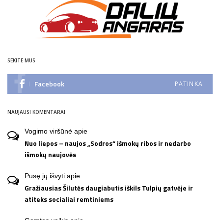
SEKITE MUS
Facebook
PATINKA
NAUJAUSI KOMENTARAI
Vogimo viršūnė
apie
Nuo liepos – naujos „Sodros“ išmokų ribos ir nedarbo
išmokų naujovės
Pusę jų išvyti
apie
Gražiausias Šilutės daugiabutis iškils Tulpių gatvėje ir
atiteks socialiai remtiniems