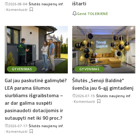
ištarti
2026-08-04
Šilutės naujienų inf.
Posted
Komentuoti
by
Genė TOLEIKIENĖ
GYVENIMAS
GYVENIMAS
Gal jau paskutinė galimybė?
Šilutės „Senoji Baldinė“
LEA parama šilumos
švenčia jau 6-ąjį gimtadienį
siurbliams išgraibstoma –
2026-07-15
Šilutės naujienų inf.
Posted
ar dar galima suspėti
Komentuoti
by
pasinaudoti dotacijomis ir
sutaupyti net iki 90 proc.?
2026-07-17
Šilutės naujienų inf.
Posted
Komentuoti
by