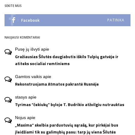
SEKITE MUS
Facebook
PATINKA
NAUJAUSI KOMENTARAI
Pusę jų išvyti
apie
Gražiausias Šilutės daugiabutis iškils Tulpių gatvėje ir
atiteks socialiai remtiniems
Gamtos vaikis
apie
Rekonstruojama Atmatos pakrantė Rusnėje
stasys
apie
Tyrimas “čekiukų” byloje T. Budrikio atžvilgiu nutrauktas
Nojus
apie
„Maxima“ skelbia parduotuvių sąrašą, kur pirkėjai bus
įleidžiami tik su galimybių pasu: tarp jų viena Šilutės