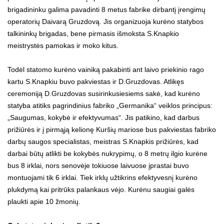
brigadininku galima pavadinti 8 metus fabrike dirbantį įrengimų
operatorių Daivarą Gruzdovą. Jis organizuoja kurėno statybos
talkininkų brigadas, bene pirmasis išmoksta S.Knapkio
meistrystės pamokas ir moko kitus.
Todėl statomo kurėno vainiką pakabinti ant laivo priekinio rago
kartu S.Knapkiu buvo pakviestas ir D.Gruzdovas. Atlikęs
ceremoniją D.Gruzdovas susirinkusiesiems sakė, kad kurėno
statyba atitiks pagrindinius fabriko „Germanika“ veiklos principus:
„Saugumas, kokybė ir efektyvumas“. Jis patikino, kad darbus
prižiūrės ir į pirmąją kelionę Kuršių mariose bus pakviestas fabriko
darbų saugos specialistas, meistras S.Knapkis prižiūrės, kad
darbai būtų atlikti be kokybės nukrypimų, o 8 metrų ilgio kurėne
bus 8 irklai, nors senovėje tokiuose laivuose įprastai buvo
montuojami tik 6 irklai. Tiek irklų užtikrins efektyvesnį kurėno
plukdymą kai pritrūks palankaus vėjo. Kurėnu saugiai galės
plaukti apie 10 žmonių.