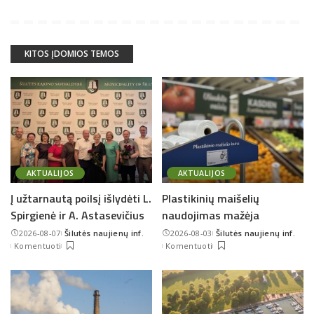
KITOS ĮDOMIOS TEMOS
AKTUALIJOS
AKTUALIJOS
Į užtarnautą poilsį išlydėti L.
Plastikinių maišelių
Spirgienė ir A. Astasevičius
naudojimas mažėja
2026-08-07
Šilutės naujienų inf.
2026-08-03
Šilutės naujienų inf.
Posted
Posted
Komentuoti
Komentuoti
by
by