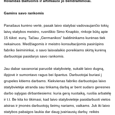
Rolandas Baltuonis ir artimiausi jo bendraminčiai.
Gamins savo rankomis
Panašaus kurėno vertė, pasak laivo statybai vadovaujančio tokių
laivų statybos meistro, rusniškio Simo Knapkio, rinkoje būtų apie
15 tūkst. eurų. Tačiau „Germanikos“ baldininkams kurėnas tiek
nekainuos. Medžiagomis ir meistro konsultacijomis pasirūpins
fabriko šeimininkai, o savo laisvalaikio poreikiams skirtą kurėną
darbuotojai pasidarys savo rankomis.
Jau dabar savanoriai paruošė statybvietę, sukalė laivo dugną,
išpjovė ir sumontavo ragus bei špantus. Darbuotojai buriasi į
grupeles kitiems darbams. Kiekvienas fabriko darbuotojas laivo
statybvietėje atranda sau tinkamą darbą ar bent sudaro geresnes
darbo sąlygas dirbantiesiems: kuria gerą nuotaiką, ruošia arbatėlę
ir t.t. Be kita ko tikimasi, kad laivo statybvietėje pasidarbuoti vietos
atsiras ir įmonės darbuotojų šeimų nariams, vaikams. Juk iki laivo
statybos pabaigos laukia dar daug įvairiausių darbų: reikės