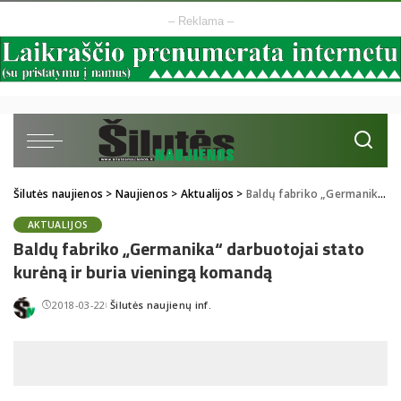
– Reklama –
Šilutės naujienos
>
Naujienos
>
Aktualijos
>
Baldų fabriko „Germanika“ darbuotojai stato kurėną ir buria vieningą komandą
AKTUALIJOS
Baldų fabriko „Germanika“ darbuotojai stato
kurėną ir buria vieningą komandą
2018-03-22
Šilutės naujienų inf.
Posted
by