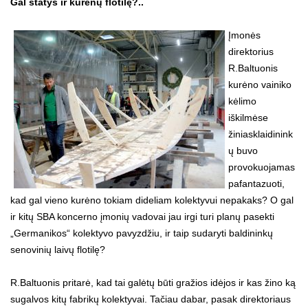
Gal statys ir kurėnų flotilę?..
Įmonės
direktorius
R.Baltuonis
kurėno vainiko
kėlimo
iškilmėse
žiniasklaidinink
ų buvo
provokuojamas
pafantazuoti,
kad gal vieno kurėno tokiam dideliam kolektyvui nepakaks? O gal
ir kitų SBA koncerno įmonių vadovai jau irgi turi planų pasekti
„Germanikos“ kolektyvo pavyzdžiu, ir taip sudaryti baldininkų
senovinių laivų flotilę?
R.Baltuonis pritarė, kad tai galėtų būti gražios idėjos ir kas žino ką
sugalvos kitų fabrikų kolektyvai. Tačiau dabar, pasak direktoriaus