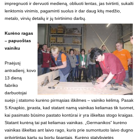
impregnuoti ir dervuoti medieną, obliuoti lentas, jas tvirtinti, sukalti
lenktomis vinimis, pagaminti suolus ir dar daug kitų medžio,
metalo, virvių detalių ir jų tvirtinimo darbų.
Kurėno ragas
– papuoštas
vainiku
Praėjusį
antradienį, kovo
13 dieną
fabriko
darbuotojai
suėjo į statomo kurėno pirmąsias iškilmes – vainiko kėlimą. Pasak
S.Knapkio, įprasta, kad statant namą vainikas keliamas tik tuomet,
kai pasimato būsimo pastato kontūrai ir yra iškeltas stogo kraigas.
Statant kurėną tai pat keliamas vainikas. „Germanikos“ kurėno
vainikas iškeltas ant laivo rago, kuris prie sumontuoto laivo dugno
pritvirtintas kartu su bortų špantais. Kurėno statybvietės