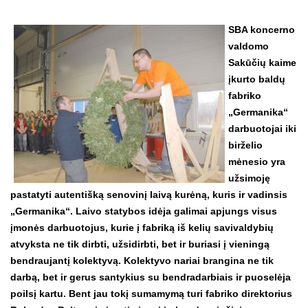
SBA koncerno
valdomo
Sakūčių kaime
įkurto baldų
fabriko
„Germanika“
darbuotojai iki
birželio
mėnesio yra
užsimoję
pastatyti autentišką senovinį laivą kurėną, kuris ir vadinsis
„Germanika“. Laivo statybos idėja galimai apjungs visus
įmonės darbuotojus, kurie į fabriką iš kelių savivaldybių
atvyksta ne tik dirbti, užsidirbti, bet ir buriasi į vieningą
bendraujantį kolektyvą. Kolektyvo nariai brangina ne tik
darbą, bet ir gerus santykius su bendradarbiais ir puoselėja
poilsį kartu. Bent jau tokį sumamymą turi fabriko direktorius