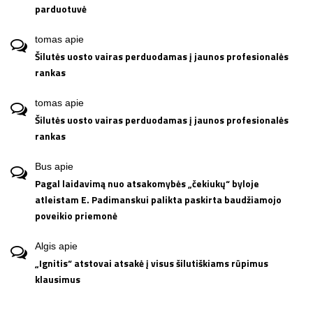
parduotuvė
tomas
apie
Šilutės uosto vairas perduodamas į jaunos profesionalės
rankas
tomas
apie
Šilutės uosto vairas perduodamas į jaunos profesionalės
rankas
Bus
apie
Pagal laidavimą nuo atsakomybės „čekiukų“ byloje
atleistam E. Padimanskui palikta paskirta baudžiamojo
poveikio priemonė
Algis
apie
„Ignitis“ atstovai atsakė į visus šilutiškiams rūpimus
klausimus