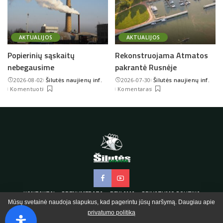
AKTUALIJOS
AKTUALIJOS
Popierinių sąskaitų
Rekonstruojama Atmatos
nebegausime
pakrantė Rusnėje
2026-08-02
Šilutės naujienų inf.
2026-07-30
Šilutės naujienų inf.
Posted
Posted
Komentuoti
Komentaras
by
by
KONTAKTAI
PRENUMERATA
REKLAMA
PRIVATUMO POLITIKA
Mūsų svetainė naudoja slapukus, kad pagerintu jūsų naršymą. Daugiau apie
privatumo politiką