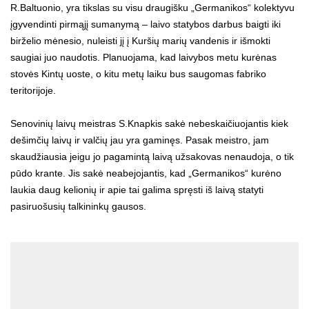
R.Baltuonio, yra tikslas su visu draugišku „Germanikos“ kolektyvu
įgyvendinti pirmąjį sumanymą – laivo statybos darbus baigti iki
birželio mėnesio, nuleisti jį į Kuršių marių vandenis ir išmokti
saugiai juo naudotis. Planuojama, kad laivybos metu kurėnas
stovės Kintų uoste, o kitu metų laiku bus saugomas fabriko
teritorijoje.
Senovinių laivų meistras S.Knapkis sakė nebeskaičiuojantis kiek
dešimčių laivų ir valčių jau yra gaminęs. Pasak meistro, jam
skaudžiausia jeigu jo pagamintą laivą užsakovas nenaudoja, o tik
pūdo krante. Jis sakė neabejojantis, kad „Germanikos“ kurėno
laukia daug kelionių ir apie tai galima spręsti iš laivą statyti
pasiruošusių talkininkų gausos.