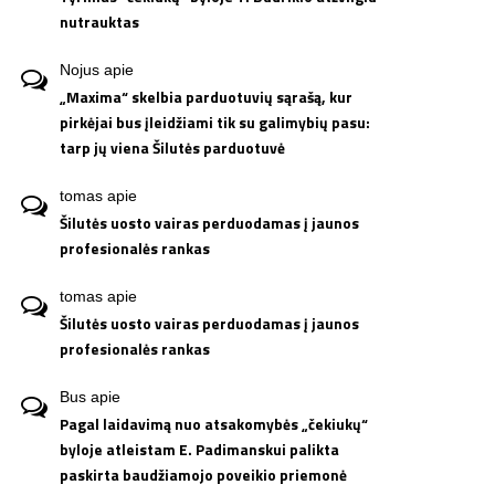
nutrauktas
Nojus
apie
„Maxima“ skelbia parduotuvių sąrašą, kur
pirkėjai bus įleidžiami tik su galimybių pasu:
tarp jų viena Šilutės parduotuvė
tomas
apie
Šilutės uosto vairas perduodamas į jaunos
profesionalės rankas
tomas
apie
Šilutės uosto vairas perduodamas į jaunos
profesionalės rankas
Bus
apie
Pagal laidavimą nuo atsakomybės „čekiukų“
byloje atleistam E. Padimanskui palikta
paskirta baudžiamojo poveikio priemonė