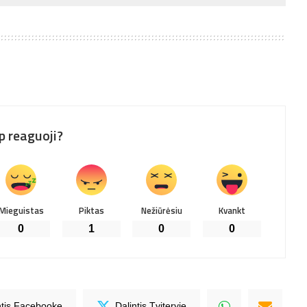
p reaguoji?
Mieguistas
Piktas
Nežiūrėsiu
Kvankt
0
1
0
0
ntis Facebooke
Dalintis Tviteryje