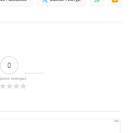
0
ipsnio reitingas
999