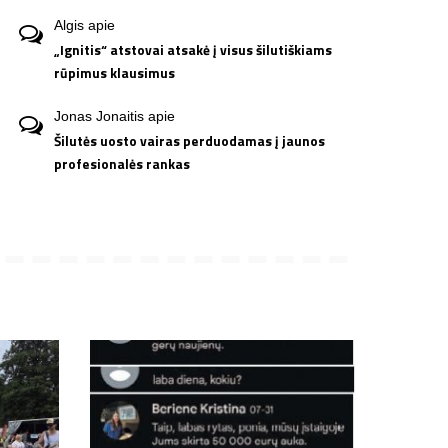
Algis
apie
„Ignitis“ atstovai atsakė į visus šilutiškiams
rūpimus klausimus
Jonas Jonaitis
apie
Šilutės uosto vairas perduodamas į jaunos
profesionalės rankas