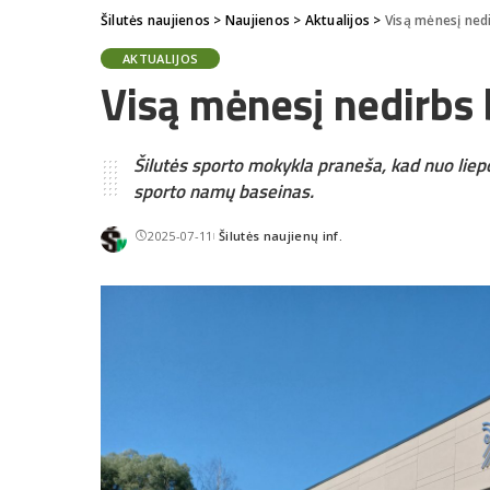
Šilutės naujienos
>
Naujienos
>
Aktualijos
>
Visą mėnesį ned
AKTUALIJOS
Visą mėnesį nedirbs
Šilutės sporto mokykla praneša, kad nuo liepos 
sporto namų baseinas.
2025-07-11
Šilutės naujienų inf.
Posted
by