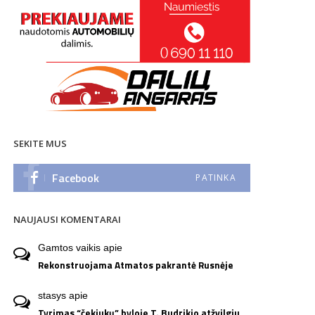
SEKITE MUS
Facebook
PATINKA
NAUJAUSI KOMENTARAI
Gamtos vaikis
apie
Rekonstruojama Atmatos pakrantė Rusnėje
stasys
apie
Tyrimas “čekiukų” byloje T. Budrikio atžvilgiu