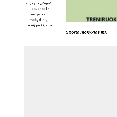
Knygyne „Vaga“
– dovanos ir
siurprizai
mokyklinių
prekių pirkėjams
Sporto mokyklos inf.