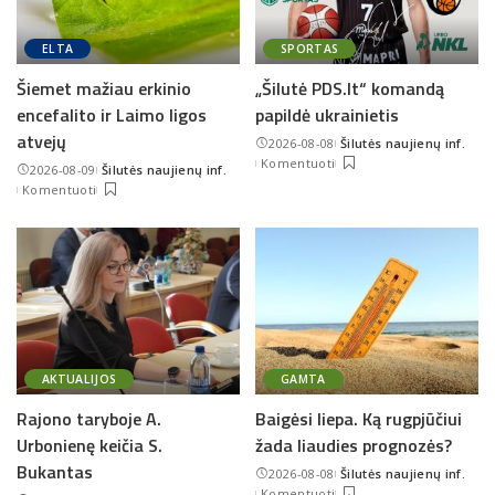
ELTA
SPORTAS
Šiemet mažiau erkinio
„Šilutė PDS.lt“ komandą
encefalito ir Laimo ligos
papildė ukrainietis
atvejų
2026-08-08
Šilutės naujienų inf.
Posted
Komentuoti
2026-08-09
Šilutės naujienų inf.
by
Posted
Komentuoti
by
AKTUALIJOS
GAMTA
Rajono taryboje A.
Baigėsi liepa. Ką rugpjūčiui
Urbonienę keičia S.
žada liaudies prognozės?
Bukantas
2026-08-08
Šilutės naujienų inf.
Posted
Komentuoti