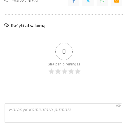
PASIDALINIMAI
Rašyti atsakymą
0
Straipsnio reitingas
999