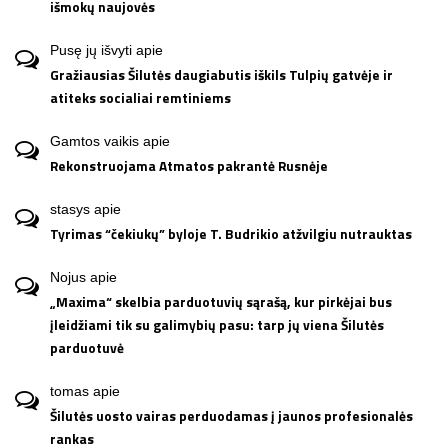
išmokų naujovės
Pusę jų išvyti
apie
Gražiausias Šilutės daugiabutis iškils Tulpių gatvėje ir
atiteks socialiai remtiniems
Gamtos vaikis
apie
Rekonstruojama Atmatos pakrantė Rusnėje
stasys
apie
Tyrimas “čekiukų” byloje T. Budrikio atžvilgiu nutrauktas
Nojus
apie
„Maxima“ skelbia parduotuvių sąrašą, kur pirkėjai bus
įleidžiami tik su galimybių pasu: tarp jų viena Šilutės
parduotuvė
tomas
apie
Šilutės uosto vairas perduodamas į jaunos profesionalės
rankas