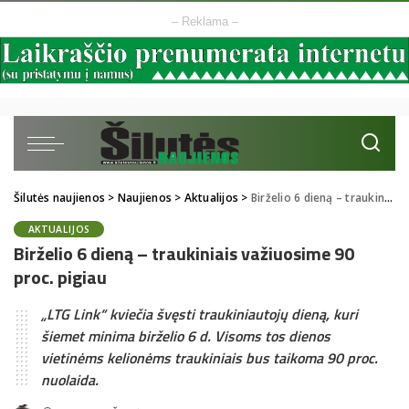
– Reklama –
Šilutės naujienos
>
Naujienos
>
Aktualijos
>
Birželio 6 dieną – traukiniais važiuosime 90 proc. pigiau
AKTUALIJOS
Birželio 6 dieną – traukiniais važiuosime 90
proc. pigiau
„LTG Link“ kviečia švęsti traukiniautojų dieną, kuri
šiemet minima birželio 6 d. Visoms tos dienos
vietinėms kelionėms traukiniais bus taikoma 90 proc.
nuolaida.