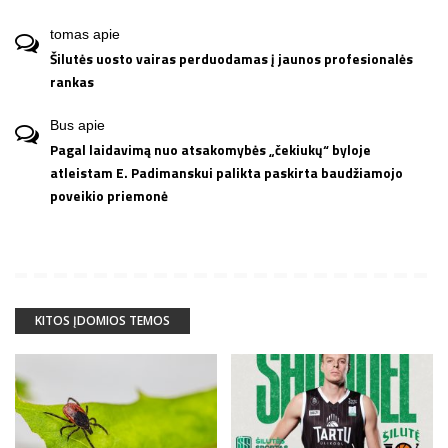
tomas
apie
Šilutės uosto vairas perduodamas į jaunos profesionalės
rankas
Bus
apie
Pagal laidavimą nuo atsakomybės „čekiukų“ byloje
atleistam E. Padimanskui palikta paskirta baudžiamojo
poveikio priemonė
KITOS ĮDOMIOS TEMOS