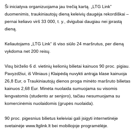
Ši iniciatyva organizuojama jau trečią kartą. „LTG Link“
duomenimis, traukiniautojų dieną keleivių daugėja rekordiškai –
pernai keliavo virš 33 000, t. y., dvigubai daugiau nei įprastą
dieną.
Keliautojams „LTG Link“ iš viso siūlo 24 maršrutus, per dieną
vykdoma net 200 reisų.
Visų birželio 6 d. vietinių kelionių bilietai kainuos 90 proc. pigiau.
Pavyzdžiui, iš Vilniaus į Klaipėdą nuvykti antrąja klase kainuoja
26,8 Eur, o Traukiniautojų dienos proga minėto maršruto bilietas
kainuos 2,68 Eur. Minėta nuolaida sumuojama su visomis
lengvatomis (studento ar senjoro), tačiau nesumuojama su
komercinėmis nuolaidomis (grupės nuolaida).
90 proc. pigesnius bilietus keleiviai gali įsigyti internetinėje
svetainėje www.ltglink.lt bei mobiliojoje programėlėje.