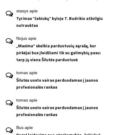
stasys
apie
Tyrimas “čekiukų” byloje T. Budrikio atžvilgiu
nutrauktas
Nojus
apie
„Maxima“ skelbia parduotuvių sąrašą, kur
pirkėjai bus įleidžiami tik su galimybių pasu:
tarp jų viena Šilutės parduotuvė
tomas
apie
Šilutės uosto vairas perduodamas į jaunos
profesionalės rankas
tomas
apie
Šilutės uosto vairas perduodamas į jaunos
profesionalės rankas
Bus
apie
Pagal laidavimą nuo atsakomybės „čekiukų“