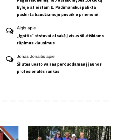
byloje atleistam E. Padimanskui palikta
paskirta baudžiamojo poveikio priemonė
Algis
apie
„Ignitis“ atstovai atsakė į visus šilutiškiams
rūpimus klausimus
Jonas Jonaitis
apie
Šilutės uosto vairas perduodamas į jaunos
profesionalės rankas