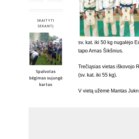
SKAITYTI
SEKANTĮ
sv. kat. iki 50 kg nugalėjo 
tapo Arnas Šikšnius.
Trečiąsias vietas iškovojo 
Spalvotas
(sv. kat. iki 55 kg).
bėgimas sujungė
kartas
V vietą užėmė Mantas Jukniu