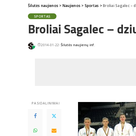
Šilutės naujienos
>
Naujienos
>
Sportas
>
Broliai Sagalec –
SPORTAS
Broliai Sagalec – dz
2014-01-22
Šilutės naujienų inf.
Posted
by
PASIDALINIMAI