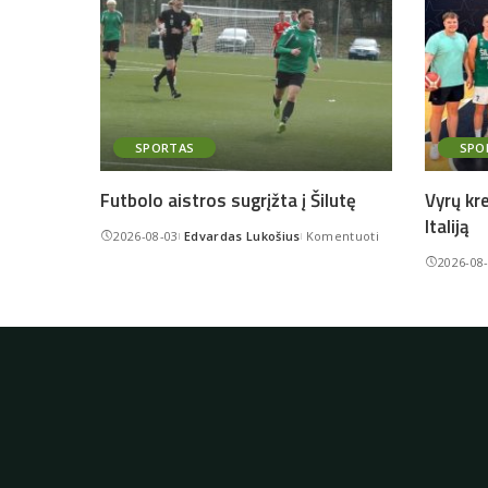
SPORTAS
SPO
Futbolo aistros sugrįžta į Šilutę
Vyrų kr
Italiją
2026-08-03
Edvardas Lukošius
Komentuoti
Posted
2026-08
by