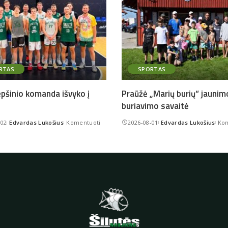
RTAS
SPORTAS
epšinio komanda išvyko į
Praūžė „Marių burių“ jaunim
buriavimo savaitė
-02
Edvardas Lukošius
Komentuoti
2026-08-01
Edvardas Lukošius
Kom
Posted
Posted
by
by