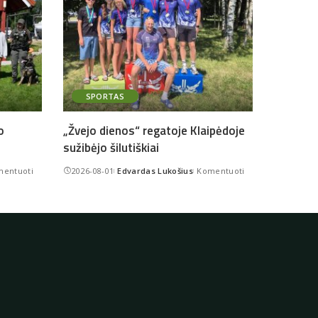
SPORTAS
o
„Žvejo dienos“ regatoje Klaipėdoje
sužibėjo šilutiškiai
entuoti
2026-08-01
Edvardas Lukošius
Komentuoti
Posted
by