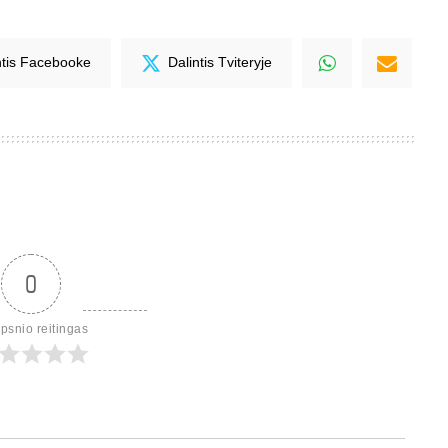
ntis Facebooke
Dalintis Tviteryje
0
ipsnio reitingas