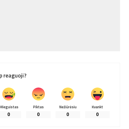
p reaguoji?
Mieguistas
Piktas
Nežiūrėsiu
Kvankt
0
0
0
0