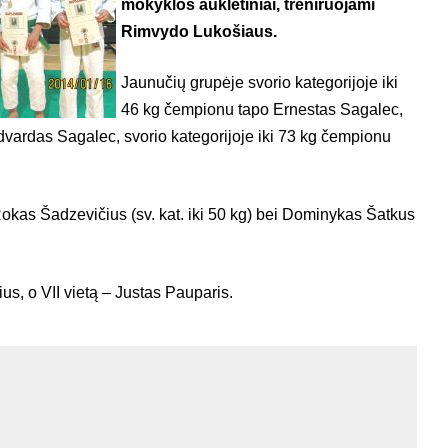
mokyklos auklėtiniai, treniruojami
Rimvydo Lukošiaus.
Jaunučių grupėje svorio kategorijoje iki
46 kg čempionu tapo Ernestas Sagalec,
Edvardas Sagalec, svorio kategorijoje iki 73 kg čempionu
Rokas Šadzevičius (sv. kat. iki 50 kg) bei Dominykas Šatkus
s, o VII vietą – Justas Pauparis.