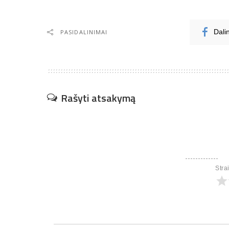
PASIDALINIMAI
Dali
Rašyti atsakymą
Stra