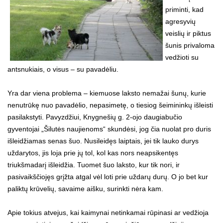
priminti, kad
agresyvių
veislių ir piktus
šunis privaloma
vedžioti su
antsnukiais, o visus – su pavadėliu.
Yra dar viena problema – kiemuose laksto nemažai šunų, kurie
nenutrūkę nuo pavadėlio, nepasimetę, o tiesiog šeimininkų išleisti
pasilakstyti. Pavyzdžiui, Knygnešių g. 2-ojo daugiabučio
gyventojai „Šilutės naujienoms“ skundėsi, jog čia nuolat pro duris
išleidžiamas senas šuo. Nusileidęs laiptais, jei tik lauko durys
uždarytos, jis loja prie jų tol, kol kas nors neapsikentęs
triukšmadarį išleidžia. Tuomet šuo laksto, kur tik nori, ir
pasivaikščiojęs grįžta atgal vėl loti prie uždarų durų. O jo bet kur
paliktų krūvelių, savaime aišku, surinkti nėra kam.
Apie tokius atvejus, kai kaimynai netinkamai rūpinasi ar vedžioja