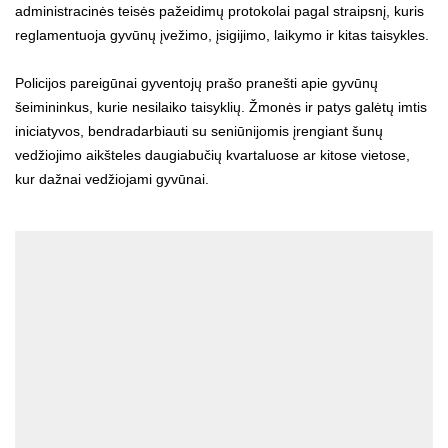
administracinės teisės pažeidimų protokolai pagal straipsnį, kuris
reglamentuoja gyvūnų įvežimo, įsigijimo, laikymo ir kitas taisykles.
Policijos pareigūnai gyventojų prašo pranešti apie gyvūnų
šeimininkus, kurie nesilaiko taisyklių. Žmonės ir patys galėtų imtis
iniciatyvos, bendradarbiauti su seniūnijomis įrengiant šunų
vedžiojimo aikšteles daugiabučių kvartaluose ar kitose vietose,
kur dažnai vedžiojami gyvūnai.