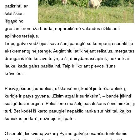
patikrinti, ar
šilutiškius
išgąsdino
gresianti nemaža bauda, neprireikė nė valandos užfiksuoti
aplinkos teršėjus.
Liepų gatve vedžiojusi savo šunį paauglė su kompanija surinkti jo
ekskrementų neįstengė. Augintiniui atlikinėjant reikalus, mergaitės
draugai iš lėto keliavo tolyn, o ši, dairydamasi aplink, nekantriai
laukė, kada galės pasišalinti. Taip ir liko ant pievos šuns
krūvelės…
Pasiviję šiuos jaunuolius, užklausėme, kodėl jie teršia aplinką,
kurioje ir patys gyvena. „Eisim atgal ir surinksim“, – bandė įtikinti
susigėdusi mergina. Polietileno maišelį, pasak šuns šeimininkės, ji
turi. Bet kodėl iš karto paauglei nepakilo ranka surinkti tai, ką jos
šuniukas pridarė, nežinojo ir ji pati…
O senolė, kiekvieną vakarą Pylimo gatvėje esančiu trinkelėmis