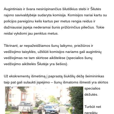
Augintiniais ir švara nesirūpinančius šilutiškius stebi ir Šilutės
rajono savivaldybėje sudaryta komisija. Komisijos nariai kartu su
policijos pareigūnu kelis kartus per metus rengia reidus ir
dažniausiai įspėja nederamai šunis prižiūrinčius piliečius. Tokie
reidai vykdomi jau penktus metus.
Tikrinant, ar nepažeidžiamos šunų laikymo, priežiūros ir
vedžiojimo taisyklės, užkliūti komisijos nariams gali augintinių
vedžiojimas ne tam skirtose aikštelėse (specialios šunų
vedžiojimo aikštelės Šilutėje yra šešios).
Už ekskrementų išmetimą į paprastą šiukšlių dėžę šeimininkas
taip pat gali sulaukti įspėjimo – šunų išmatoms išmesti yra
skirtos
specialios
dėžutės.
Turbūt net
nereiktų