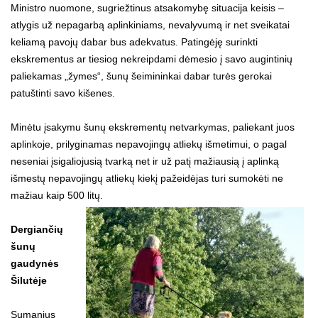
Ministro nuomone, sugriežtinus atsakomybę situacija keisis –
atlygis už nepagarbą aplinkiniams, nevalyvumą ir net sveikatai
keliamą pavojų dabar bus adekvatus. Patingėję surinkti
ekskrementus ar tiesiog nekreipdami dėmesio į savo augintinių
paliekamas „žymes“, šunų šeimininkai dabar turės gerokai
patuštinti savo kišenes.
Minėtu įsakymu šunų ekskrementų netvarkymas, paliekant juos
aplinkoje, prilyginamas nepavojingų atliekų išmetimui, o pagal
neseniai įsigaliojusią tvarką net ir už patį mažiausią į aplinką
išmestų nepavojingų atliekų kiekį pažeidėjas turi sumokėti ne
mažiau kaip 500 litų.
Dergiančių
šunų
gaudynės
Šilutėje
Sumanius