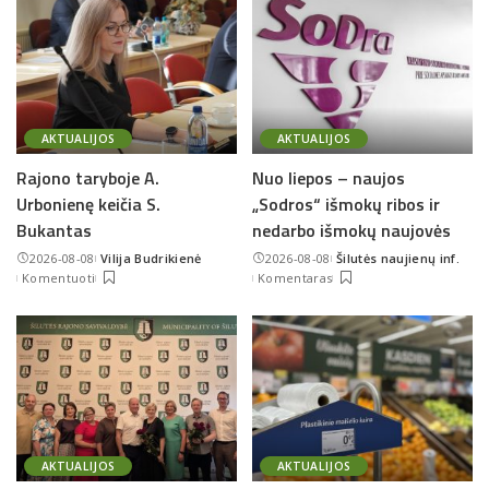
AKTUALIJOS
AKTUALIJOS
Rajono taryboje A.
Nuo liepos – naujos
Urbonienę keičia S.
„Sodros“ išmokų ribos ir
Bukantas
nedarbo išmokų naujovės
2026-08-08
Vilija Budrikienė
2026-08-08
Šilutės naujienų inf.
Posted
Posted
Komentuoti
Komentaras
by
by
AKTUALIJOS
AKTUALIJOS