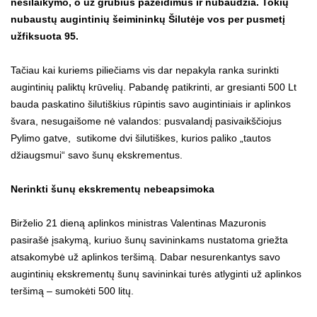
nesilaikymo, o už grubius pažeidimus ir nubaudžia. Tokių
nubaustų augintinių šeimininkų Šilutėje vos per pusmetį
užfiksuota 95.
Tačiau kai kuriems piliečiams vis dar nepakyla ranka surinkti
augintinių paliktų krūvelių. Pabandę patikrinti, ar gresianti 500 Lt
bauda paskatino šilutiškius rūpintis savo augintiniais ir aplinkos
švara, nesugaišome nė valandos: pusvalandį pasivaikščiojus
Pylimo gatve, sutikome dvi šilutiškes, kurios paliko „tautos
džiaugsmui“ savo šunų ekskrementus.
Nerinkti šunų ekskrementų nebeapsimoka
Birželio 21 dieną aplinkos ministras Valentinas Mazuronis
pasirašė įsakymą, kuriuo šunų savininkams nustatoma griežta
atsakomybė už aplinkos teršimą. Dabar nesurenkantys savo
augintinių ekskrementų šunų savininkai turės atlyginti už aplinkos
teršimą – sumokėti 500 litų.