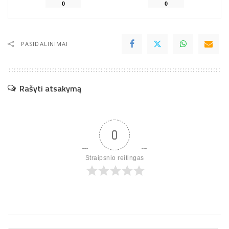
0
0
PASIDALINIMAI
Rašyti atsakymą
0
Straipsnio reitingas