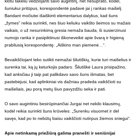
klotu takeliu vedžiojanti savo augintinį, net nesuprato, kodėl,
šuniukui pritūpus, korespondentė padavė jai į rankas maišelį.
Bandant močiutei išaiškinti elementarius dalykus, kad šuns
„žymes“ reikia surinkti, nes šiuo keliuku vaikšto šeimos su mažais
vaikais, o už nesurinkimą gresia nemaža bauda, ši susierzinusi
numojo ranka ir pasipiktinusi iškoneveikė apie švarą ir higieną
prabilusią korespondentę: „Aiškins man piemenė…“.
Bevaikščiojant teko sutikti nemažai šilutiškių, kurie turi maišelius ir
surenka tai, ką jų keturkojis padaro. Šilutiškė Laura prisipažino,
kad anksčiau ji taip pat palikdavo savo šuns išmatas, bet
pastebėjusi, kad aplinkiniai vis dažniau pradeda vaikščioti su
maišeliais, jau porą metų šiuo pavyzdžiu seka ir pati.
O savo augintiniu besirūpinančiai Jurgai net nekilo klausimų,
kodėl reikia surinkti šuns krūveles: „Surenku visuomet ir dėl
savęs, kad po to nebūtų baisu vaikščioti nutirpus žiemos sniegui“.
Apie netinkamą priežiūrą galima pranešti ir seniūnijai