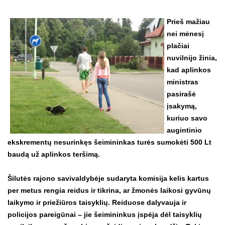
Prieš mažiau
nei mėnesį
plačiai
nuvilnijo žinia,
kad aplinkos
ministras
pasirašė
įsakymą,
kuriuo savo
augintinio
ekskrementų nesurinkęs šeimininkas turės sumokėti 500 Lt
baudą už aplinkos teršimą.
Šilutės rajono savivaldybėje sudaryta komisija kelis kartus
per metus rengia reidus ir tikrina, ar žmonės laikosi gyvūnų
laikymo ir priežiūros taisyklių. Reiduose dalyvauja ir
policijos pareigūnai – jie šeimininkus įspėja dėl taisyklių