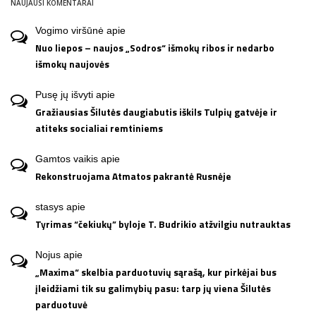
NAUJAUSI KOMENTARAI
Vogimo viršūnė
apie
Nuo liepos – naujos „Sodros“ išmokų ribos ir nedarbo
išmokų naujovės
Pusę jų išvyti
apie
Gražiausias Šilutės daugiabutis iškils Tulpių gatvėje ir
atiteks socialiai remtiniems
Gamtos vaikis
apie
Rekonstruojama Atmatos pakrantė Rusnėje
stasys
apie
Tyrimas “čekiukų” byloje T. Budrikio atžvilgiu nutrauktas
Nojus
apie
„Maxima“ skelbia parduotuvių sąrašą, kur pirkėjai bus
įleidžiami tik su galimybių pasu: tarp jų viena Šilutės
parduotuvė