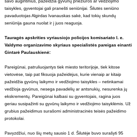
savo augintinius, pažeidžia gyvūnų priežiūros ar vedžiojimo
taisykles, gyventojai gali pranešti seniūnijai. Šilutės seniūno
pavaduotojas Algirdas Ivanauskas sakė, kad tokių skundų
seniūnija gauna nuolat ir į juos reaguoja.
Tauragės apskrities vyriausiojo policijos komisariato l. e.
Valdymo organizavimo skyriaus specialistės pareigas einanti
Gintarė Paulauskienė:
Pareigūnai, patruliuojantys tiek miesto teritorijoje, tiek kitose
vietovėse, taip pat fiksuoja pažeidėjus, kurie vienaip ar kitaip
pažeidžia gyvūnų laikymo ir vedžiojimo taisykles – netinkamai
vedžioja gyvūnus, nesega pavadėlių ar antsnukių, nesurenka jų
ekskrementų. Pareigūnai kalbasi su gyventojais, ragina juos
geriau susipažinti su gyvūnų laikymo ir vedžiojimo taisyklėmis. Už
grubius pažeidimus surašomi administracinės teisės pažeidimo
protokolai.
Pavyzdžiui, nuo šių metų sausio 1 d. Šilutėje buvo surašyti 95