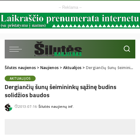
– Reklama –
Šilutės naujienos
>
Naujienos
>
Aktualijos
>
Dergiančių šunų šeimininkų sąžinę budins solidžios baudos
AKTUALIJOS
Dergiančių šunų šeimininkų sąžinę budins
solidžios baudos
2013-07-16
Šilutės naujienų inf.
Posted
by