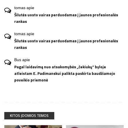
tomas
apie
Šilutės uosto vairas perduodamas į jaunos profesionalės
rankas
tomas
apie
Šilutės uosto vairas perduodamas į jaunos profesionalės
rankas
Bus
apie
Pagal laidavimą nuo atsakomybės „čekiukų“ byloje
atleistam E. Padimanskui palikta paskirta baudžiamojo
poveikio priemonė
KITOS ĮDOMIOS TEMOS