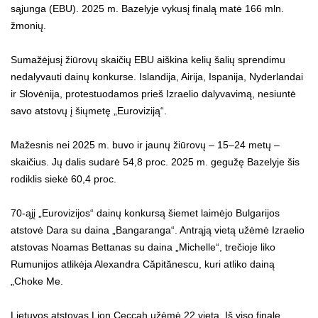
sąjunga (EBU). 2025 m. Bazelyje vykusį finalą matė 166 mln.
žmonių.
Sumažėjusį žiūrovų skaičių EBU aiškina kelių šalių sprendimu
nedalyvauti dainų konkurse. Islandija, Airija, Ispanija, Nyderlandai
ir Slovėnija, protestuodamos prieš Izraelio dalyvavimą, nesiuntė
savo atstovų į šiųmetę „Euroviziją“.
Mažesnis nei 2025 m. buvo ir jaunų žiūrovų – 15–24 metų –
skaičius. Jų dalis sudarė 54,8 proc. 2025 m. gegužę Bazelyje šis
rodiklis siekė 60,4 proc.
70-ąjį „Eurovizijos“ dainų konkursą šiemet laimėjo Bulgarijos
atstovė Dara su daina „Bangaranga“. Antrąją vietą užėmė Izraelio
atstovas Noamas Bettanas su daina „Michelle“, trečioje liko
Rumunijos atlikėja Alexandra Căpitănescu, kuri atliko dainą
„Choke Me.
Lietuvos atstovas Lion Ceccah užėmė 22 vietą. Iš viso finale