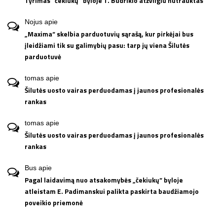
Tyrimas “čekiukų” byloje T. Budrikio atžvilgiu nutrauktas
Nojus
apie
„Maxima“ skelbia parduotuvių sąrašą, kur pirkėjai bus
įleidžiami tik su galimybių pasu: tarp jų viena Šilutės
parduotuvė
tomas
apie
Šilutės uosto vairas perduodamas į jaunos profesionalės
rankas
tomas
apie
Šilutės uosto vairas perduodamas į jaunos profesionalės
rankas
Bus
apie
Pagal laidavimą nuo atsakomybės „čekiukų“ byloje
atleistam E. Padimanskui palikta paskirta baudžiamojo
poveikio priemonė