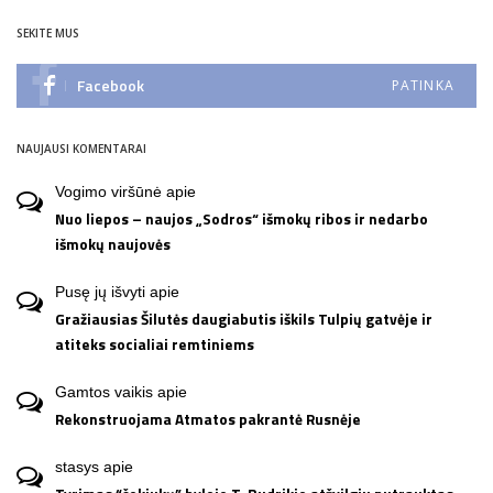
SEKITE MUS
Facebook
PATINKA
NAUJAUSI KOMENTARAI
Vogimo viršūnė
apie
Nuo liepos – naujos „Sodros“ išmokų ribos ir nedarbo
išmokų naujovės
Pusę jų išvyti
apie
Gražiausias Šilutės daugiabutis iškils Tulpių gatvėje ir
atiteks socialiai remtiniems
Gamtos vaikis
apie
Rekonstruojama Atmatos pakrantė Rusnėje
stasys
apie