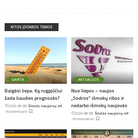
KITOS ĮDOMIOS TEMOS
GAMTA
AKTUALIJOS
Baigėsi liepa. Ką rugpjūčiui
Nuo liepos – naujos
žada liaudies prognozės?
„Sodros“ išmokų ribos ir
nedarbo išmokų naujovės
2026-08-08
Šilutės naujienų inf.
Posted
Komentuoti
2026-08-08
Šilutės naujienų inf.
by
Posted
Komentaras
by