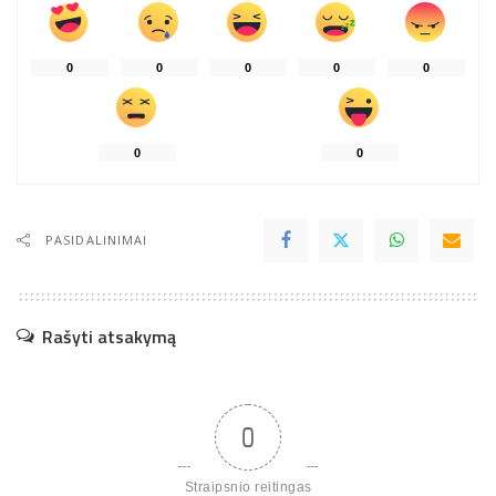
0
0
0
0
0
0
0
PASIDALINIMAI
Rašyti atsakymą
0
Straipsnio reitingas