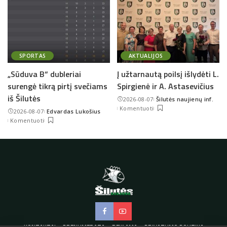
SPORTAS
AKTUALIJOS
„Sūduva B“ dubleriai
Į užtarnautą poilsį išlydėti L.
surengė tikrą pirtį svečiams
Spirgienė ir A. Astasevičius
iš Šilutės
2026-08-07
Šilutės naujienų inf.
Posted
Komentuoti
2026-08-07
Edvardas Lukošius
by
Posted
Komentuoti
by
KONTAKTAI
PRENUMERATA
REKLAMA
PRIVATUMO POLITIKA