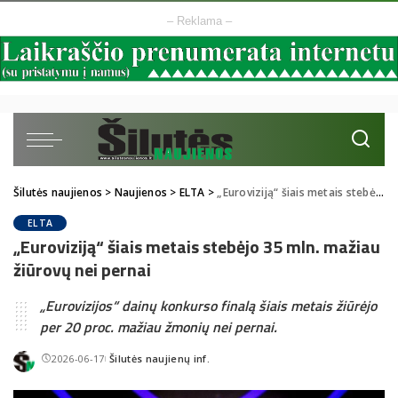
– Reklama –
Šilutės naujienos
>
Naujienos
>
ELTA
>
„Euroviziją“ šiais metais stebėjo 35 mln. mažiau žiūrovų nei pernai
ELTA
„Euroviziją“ šiais metais stebėjo 35 mln. mažiau
žiūrovų nei pernai
„Eurovizijos“ dainų konkurso finalą šiais metais žiūrėjo
per 20 proc. mažiau žmonių nei pernai.
2026-06-17
Šilutės naujienų inf.
Posted
by