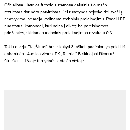
Oficialiose Lietuvos futbolo sistemose galutinis šio mačo
rezultatas dar nėra patvirtintas. Jei rungtynės neįvyko dėl svečių
neatvykimo, situacija vadinama techniniu pralaimėjimu. Pagal LFF
nuostatus, komandai, kuri neina į aikštę be pateisinamos
priežasties, skiriamas techninis pralaimėjimas rezultatu 0:3.
Tokiu atveju FK „Šilutei“ bus įskaityti 3 taškai, padėsiantys pakilti iš
dabartinės 14-osios vietos. FK „Riteriai“ B rikiuojasi iškart už
šilutiškių – 15-oje turnyrinės lentelės vietoje.