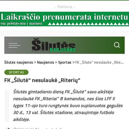
– Reklama –
Šilutės naujienos
>
Naujienos
>
Sportas
>
FK „Šilutė“ nesulaukė „Riterių“
SPORTAS
FK „Šilutė“ nesulaukė „Riterių“
Šilutės gimtadienio dieną FK „Šilutė“ savo aikštėje
nesulaukė FK „Riteriai“ B komandos, nes šios LFF II
lygos 11-ojo turo rungtynės buvo suplanuotos gegužės
30 d., 13 val. Šilutės stadione, atnaujintoje futbolo
aikštėje.