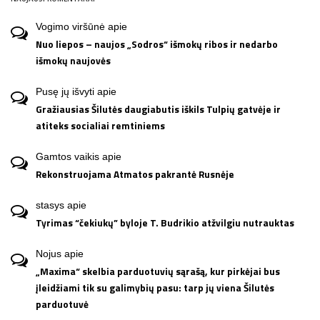
Vogimo viršūnė
apie
Nuo liepos – naujos „Sodros“ išmokų ribos ir nedarbo
išmokų naujovės
Pusę jų išvyti
apie
Gražiausias Šilutės daugiabutis iškils Tulpių gatvėje ir
atiteks socialiai remtiniems
Gamtos vaikis
apie
Rekonstruojama Atmatos pakrantė Rusnėje
stasys
apie
Tyrimas “čekiukų” byloje T. Budrikio atžvilgiu nutrauktas
Nojus
apie
„Maxima“ skelbia parduotuvių sąrašą, kur pirkėjai bus
įleidžiami tik su galimybių pasu: tarp jų viena Šilutės
parduotuvė