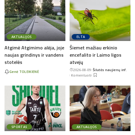
AKTUALIJOS
ELTA
Atgimė Atgimimo alėja, joje
Šiemet mažiau erkinio
naujas grindinys ir vandens
encefalito ir Laimo ligos
stotelės
atvejų
2026-08-09
Šilutės naujienų inf.
Genė TOLEIKIENĖ
Posted
Komentuoti
by
SPORTAS
AKTUALIJOS