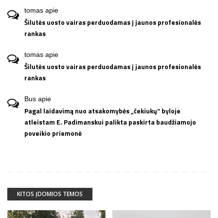
tomas
apie
Šilutės uosto vairas perduodamas į jaunos profesionalės
rankas
tomas
apie
Šilutės uosto vairas perduodamas į jaunos profesionalės
rankas
Bus
apie
Pagal laidavimą nuo atsakomybės „čekiukų“ byloje
atleistam E. Padimanskui palikta paskirta baudžiamojo
poveikio priemonė
KITOS ĮDOMIOS TEMOS