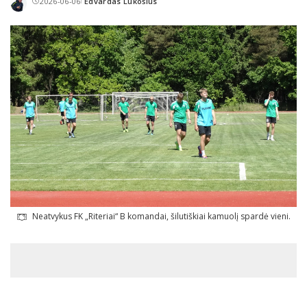
2026-06-06
Edvardas Lukošius
Posted
by
Neatvykus FK „Riteriai“ B komandai, šilutiškiai kamuolį spardė vieni.