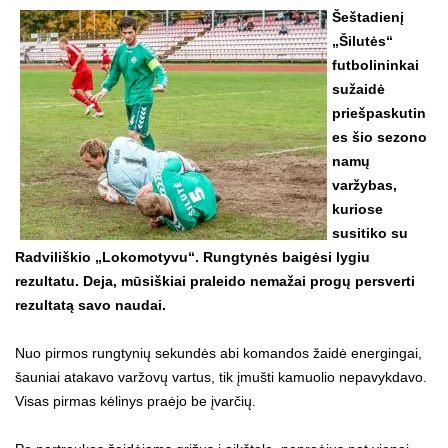
Šeštadienį
„Šilutės“
futbolininkai
sužaidė
priešpaskutin
es šio sezono
namų
varžybas,
kuriose
susitiko su
Radviliškio „Lokomotyvu“. Rungtynės baigėsi lygiu
rezultatu. Deja, mūsiškiai praleido nemažai progų persverti
rezultatą savo naudai.
Nuo pirmos rungtynių sekundės abi komandos žaidė energingai,
šauniai atakavo varžovų vartus, tik įmušti kamuolio nepavykdavo.
Visas pirmas kėlinys praėjo be įvarčių.