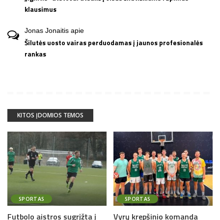
klausimus
Jonas Jonaitis
apie
Šilutės uosto vairas perduodamas į jaunos profesionalės
rankas
KITOS ĮDOMIOS TEMOS
SPORTAS
SPORTAS
Futbolo aistros sugrįžta į
Vyrų krepšinio komanda