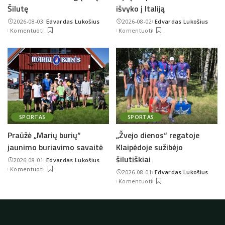
Šilutę
išvyko į Italiją
2026-08-03
Edvardas Lukošius
2026-08-02
Edvardas Lukošius
Posted
Posted
Komentuoti
Komentuoti
by
by
SPORTAS
SPORTAS
Praūžė „Marių burių“
„Žvejo dienos“ regatoje
jaunimo buriavimo savaitė
Klaipėdoje sužibėjo
šilutiškiai
2026-08-01
Edvardas Lukošius
Posted
Komentuoti
2026-08-01
Edvardas Lukošius
by
Posted
Komentuoti
by