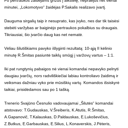
Po pertraukos žaidėjams grižus į aikštelę, nepraėjus net vienai
minutei, „Lokomotyvo“ žaidėjas P.Sakalis realizavo įvartį.
Dauguma sirgalių taip ir nesuprato, kas įvyko, nes dar tik taisėsi
stebėti varžybas ar baiginėjo pertraukos pokalbius su draugais.
Tikriausiai, šio įvarčio daug kas net nematė.
Vėliau šilutiškiams pavyko išlyginti rezultatą: 10-ąją II kėlinio
minutę R.Šmitas pasiuntė taiklų smūgį į varžovų vartus – 1:1.
Iki pat rungtynių pabaigos nė vienai komandai nepavyko pelnyti
daugiau įvarčių, nors radviliškiečiai labiau kontroliavo žaidimą ir
veiksmas dažniau vyko prie mūsiškių vartų. Komandos išsiskyrė
taikiai, prisidėdamos sau po 1 tašką.
Trenerio Svajūno Česnulio vadovaujamai „Šilutės“ komandai
atstovavo: T.Gudauskas, V.Šreiberis, K.Atutis, R.Šmitas,
A.Gapanovič, T.Kalauskas, D.Paldauskas, E.Lukoševičius,
Z.Butkus, E.Garbauskas, E.Silius, L.Konaverskis, J.Pėteris,