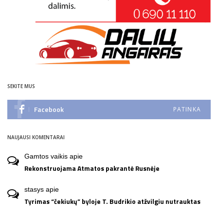
SEKITE MUS
Facebook
PATINKA
NAUJAUSI KOMENTARAI
Gamtos vaikis
apie
Rekonstruojama Atmatos pakrantė Rusnėje
stasys
apie
Tyrimas “čekiukų” byloje T. Budrikio atžvilgiu nutrauktas