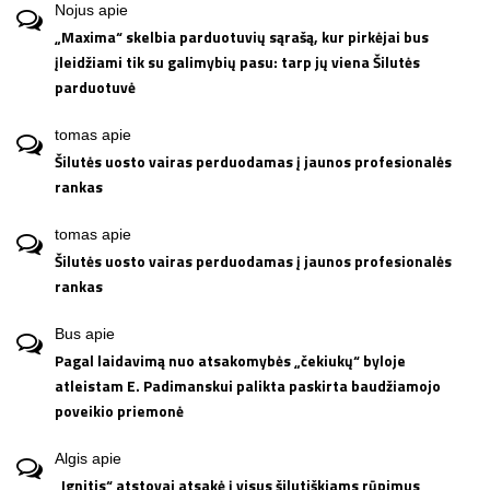
Nojus
apie
„Maxima“ skelbia parduotuvių sąrašą, kur pirkėjai bus
įleidžiami tik su galimybių pasu: tarp jų viena Šilutės
parduotuvė
tomas
apie
Šilutės uosto vairas perduodamas į jaunos profesionalės
rankas
tomas
apie
Šilutės uosto vairas perduodamas į jaunos profesionalės
rankas
Bus
apie
Pagal laidavimą nuo atsakomybės „čekiukų“ byloje
atleistam E. Padimanskui palikta paskirta baudžiamojo
poveikio priemonė
Algis
apie
„Ignitis“ atstovai atsakė į visus šilutiškiams rūpimus