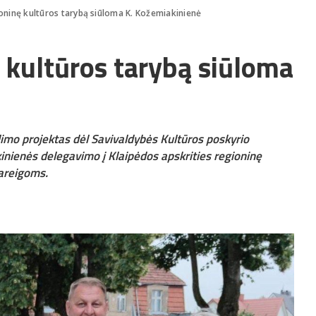
ioninę kultūros tarybą siūloma K. Kožemiakinienė
ę kultūros tarybą siūloma
dimo projektas dėl Savivaldybės Kultūros poskyrio
kinienės delegavimo į Klaipėdos apskrities regioninę
areigoms.