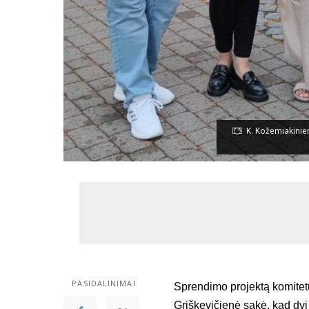
K. Kožemiakinie
PASIDALINIMAI
Sprendimo projektą komitetu
Griškevičienė sakė, kad dvi