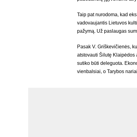
Taip pat nurodoma, kad eksp
vadovaujantis Lietuvos kult
pažymą. Už paslaugas sumok
Pasak V. Griškevičienės, kul
atstovauti Šilutę Klaipėdos 
sutiko būti deleguota. Ekono
vienbalsiai, o Tarybos nariai 