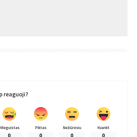
p reaguoji?
Mieguistas
Piktas
Nežiūrėsiu
Kvankt
0
0
0
0