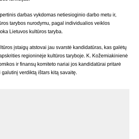
ertinis darbas vykdomas netiesioginio darbo metu ir,
ūros tarybos nurodymu, pagal individualios veiklos
a Lietuvos kultūros taryba.
tūros įstaigų atstovai jau svarstė kandidatūras, kas galėtų
apskrities regioninėje kultūros taryboje. K. Kožemiakinienė
mikos ir finansų komiteto nariai jos kandidatūrai pritarė
galutinį verdiktą ištars kitą savaitę.