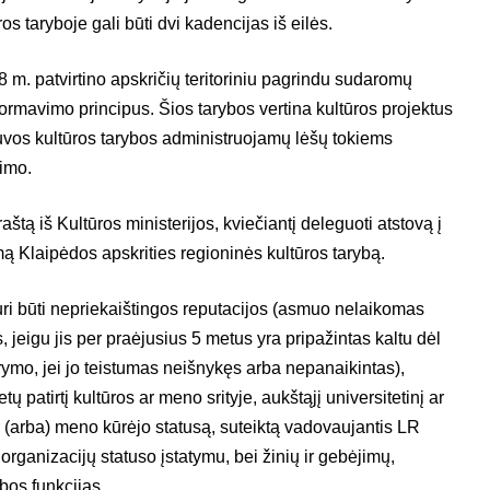
s taryboje gali būti dvi kadencijas iš eilės.
8 m. patvirtino apskričių teritoriniu pagrindu sudaromų
formavimo principus. Šios tarybos vertina kultūros projektus
tuvos kultūros tarybos administruojamų lėšų tokiems
imo.
aštą iš Kultūros ministerijos, kviečiantį deleguoti atstovą į
ą Klaipėdos apskrities regioninės kultūros tarybą.
ri būti nepriekaištingos reputacijos (asmuo nelaikomas
, jeigu jis per praėjusius 5 metus yra pripažintas kaltu dėl
mo, jei jo teistumas neišnykęs arba nepanaikintas),
ų patirtį kultūros ar meno srityje, aukštąjį universitetinį ar
ir (arba) meno kūrėjo statusą, suteiktą vadovaujantis LR
rganizacijų statuso įstatymu, bei žinių ir gebėjimų,
bos funkcijas.