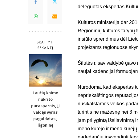
deleguotas ekspertas Kultūro
Kultūros ministerija dar 201
Regioninių kultūros tarybų 
ir siūlo sprendimus dėl Lie
SKAITYTI
projektams regionuose skyr
SEKANTĮ
Šilutės r. savivaldybė gavo r
naujai kadencijai formuojam
Nurodoma, kad ekspertas tu
Laučių kaime
nepriekaištingos reputacijos
nukrito
nusikalstamos veikos padary
parasparnis, jį
valdęs vyras
turintis ne mažesnę nei 3 met
paguldytas į
jam prilygintą išsilavinimą 
ligoninę
meno kūrėjo ir meno kūrėjų o
padedančių įgyvendinti tary