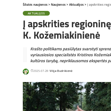
Šilutės naujienos
>
Naujienos
>
Aktualijos
>
Į apskrities reg
AKTUALIJOS
Į apskrities regionin
K. Kožemiakinienė
Krašto politikams pasiūlytas svarstyti spren
vyriausiosios specialistės Kristinos Kožemia
kultūros tarybą, nepriklausomos ekspertės p
2025-07-28
Vilija Budrikienė
Posted
by