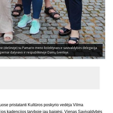
nė (dešinėje) su Pamario meno kolektyvais ir savivaldybės delegacija
pernai dalyvavo ir respublikinėje Dainų šventėje.
ose pristatanti Kultūros poskyrio vedėja Vilma
 jos kadencijos taryboje jau baigėsi. Vienas Savivaldybės