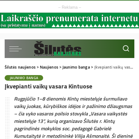
– Reklama –
Šilutės naujienos
>
Naujienos
>
Jaunimo banga
>
Įkvepianti vaikų vasara Kintuose
JAUNIMO BANGA
Įkvepianti vaikų vasara Kintuose
Rugpjūčio 1–8 dienomis Kintų miestelyje šurmuliavo
vaikų juokas, kūrybiškos idėjos ir pažinimo džiaugsmas
– čia vyko vasaros poilsio stovykla „Vasara vaikystės
miestelyje 13“, kurią organizavo Šilutės r. Kintų
pagrindinės mokyklos soc. pedagogė Gabrielė
Kumutaitytė ir metodininkė Vilija Ašmonaitė. Ši dieninė