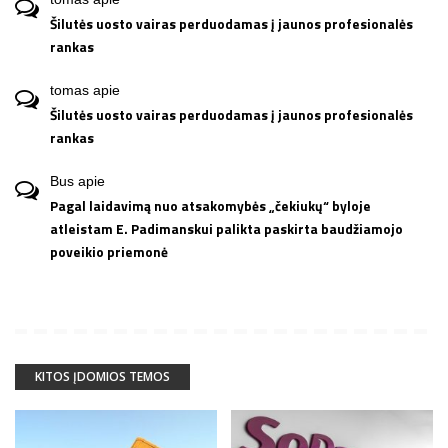
Šilutės uosto vairas perduodamas į jaunos profesionalės
rankas
tomas
apie
Šilutės uosto vairas perduodamas į jaunos profesionalės
rankas
Bus
apie
Pagal laidavimą nuo atsakomybės „čekiukų“ byloje
atleistam E. Padimanskui palikta paskirta baudžiamojo
poveikio priemonė
KITOS ĮDOMIOS TEMOS