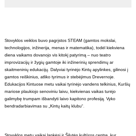
Stovyklos veiklos buvo pagrįstos STEAM (gamtos mokslai,
technologijos, inžinerija, menas ir matematika), todėl kiekviena
diena vaikams dovanojo vis kitokį patyrimą – nuo teatro
improvizacijų ir žygių gamtoje iki inžinerinių sprendimų ar
skaitmeninių edukacijų. Dalyviai tyrinėjo Kintų apylinkes, gilinosi į
gamtos reiškinius, atliko tyrimus ir stebėjimus Drevernoje.
Edukacijos Kintuose metu vaikai tyrinėjo vandens telkinius, Kuršių
mariose plaukiojo senoviniu laivu, kiekvienas vaikas turėjo
galimybę trumpam išbandyti laivo kapitono profesiją. Vyko
bendradarbiavimas su „Kintų kaitų klubu“.
Stovyklos metu vaikai lankėsi ir Šilutės kultūros centre, kur