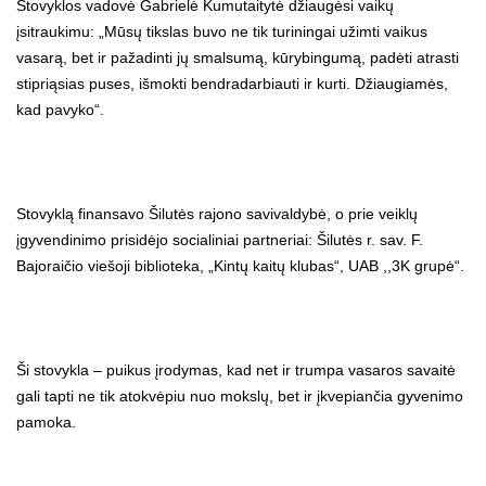
Stovyklos vadovė Gabrielė Kumutaitytė džiaugėsi vaikų
įsitraukimu: „Mūsų tikslas buvo ne tik turiningai užimti vaikus
vasarą, bet ir pažadinti jų smalsumą, kūrybingumą, padėti atrasti
stipriąsias puses, išmokti bendradarbiauti ir kurti. Džiaugiamės,
kad pavyko“.
Stovyklą finansavo Šilutės rajono savivaldybė, o prie veiklų
įgyvendinimo prisidėjo socialiniai partneriai: Šilutės r. sav. F.
Bajoraičio viešoji biblioteka, „Kintų kaitų klubas“, UAB ,,3K grupė“.
Ši stovykla – puikus įrodymas, kad net ir trumpa vasaros savaitė
gali tapti ne tik atokvėpiu nuo mokslų, bet ir įkvepiančia gyvenimo
pamoka.