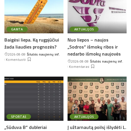
GAMTA
AKTUALIJOS
Baigėsi liepa. Ką rugpjūčiui
Nuo liepos – naujos
žada liaudies prognozės?
„Sodros“ išmokų ribos ir
nedarbo išmokų naujovės
2026-08-08
Šilutės naujienų inf.
Posted
Komentuoti
2026-08-08
Šilutės naujienų inf.
by
Posted
Komentaras
by
SPORTAS
AKTUALIJOS
„Sūduva B“ dubleriai
Į užtarnautą poilsį išlydėti L.