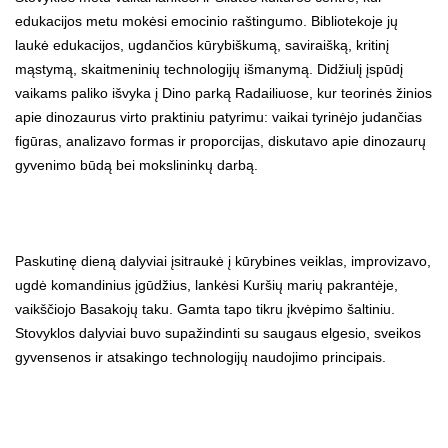
edukacijos metu mokėsi emocinio raštingumo. Bibliotekoje jų
laukė edukacijos, ugdančios kūrybiškumą, saviraišką, kritinį
mąstymą, skaitmeninių technologijų išmanymą. Didžiulį įspūdį
vaikams paliko išvyka į Dino parką Radailiuose, kur teorinės žinios
apie dinozaurus virto praktiniu patyrimu: vaikai tyrinėjo judančias
figūras, analizavo formas ir proporcijas, diskutavo apie dinozaurų
gyvenimo būdą bei mokslininkų darbą.
Paskutinę dieną dalyviai įsitraukė į kūrybines veiklas, improvizavo,
ugdė komandinius įgūdžius, lankėsi Kuršių marių pakrantėje,
vaikščiojo Basakojų taku. Gamta tapo tikru įkvėpimo šaltiniu.
Stovyklos dalyviai buvo supažindinti su saugaus elgesio, sveikos
gyvensenos ir atsakingo technologijų naudojimo principais.