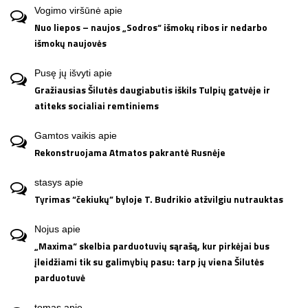
Vogimo viršūnė
apie
Nuo liepos – naujos „Sodros“ išmokų ribos ir nedarbo
išmokų naujovės
Pusę jų išvyti
apie
Gražiausias Šilutės daugiabutis iškils Tulpių gatvėje ir
atiteks socialiai remtiniems
Gamtos vaikis
apie
Rekonstruojama Atmatos pakrantė Rusnėje
stasys
apie
Tyrimas “čekiukų” byloje T. Budrikio atžvilgiu nutrauktas
Nojus
apie
„Maxima“ skelbia parduotuvių sąrašą, kur pirkėjai bus
įleidžiami tik su galimybių pasu: tarp jų viena Šilutės
parduotuvė
tomas
apie