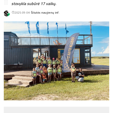
stovykla subūrė 17 vaikų.
2025-09-04
Šilutės naujienų inf.
Posted
by