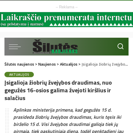
– Reklama –
Šilutės naujienos
>
Naujienos
>
Aktualijos
>
Įsigalioja žiobrių žvejybos draudimas, nuo gegužės 16-osios galima žvejoti kiršlius ir salačius
AKTUALIJOS
Įsigalioja žiobrių žvejybos draudimas, nuo
gegužės 16-osios galima žvejoti kiršlius ir
salačius
Aplinkos ministerija primena, kad gegužės 15 d.
prasideda žiobrių žvejybos draudimas, kuris tęsis iki
birželio 15 d. Visi žvejybos draudimai galioja tiek jų
pirmąją, tiek paskutiniąją dieną, todėl penktadienį jau