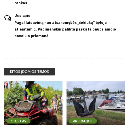
rankas
Bus
apie
Pagal laidavimą nuo atsakomybės „čekiukų“ byloje
atleistam E. Padimanskui palikta paskirta baudžiamojo
poveikio priemonė
KITOS ĮDOMIOS TEMOS
SPORTAS
AKTUALIJOS