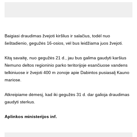
Baigiasi draudimas žvejoti kiršlius ir salačius, todėl nuo
šeštadienio, gegužės 16-osios, vėl bus leidžiama juos žvejoti.
Kitą savaitę, nuo gegužės 21 d., jau bus galima gaudyti karšius
Nemuno deltos regioninio parko teritorijoje esančiuose vandens
telkiniuose ir žvejoti 400 m zonoje apie Dabintos pusiasalį Kauno
mariose.
Atkreipiame dėmesį, kad iki gegužės 31 d. dar galioja draudimas
gaudyti sterkus.
Aplinkos ministerijos inf.