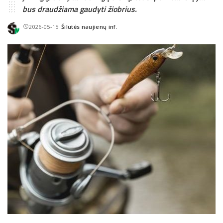
bus draudžiama gaudyti žiobrius.
2026-05-15
Šilutės naujienų inf.
Posted
by