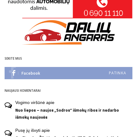
SEKITE MUS
Facebook
PATINKA
NAUJAUSI KOMENTARAI
Vogimo viršūnė
apie
Nuo liepos – naujos „Sodros“ išmokų ribos ir nedarbo
išmokų naujovės
Pusę jų išvyti
apie