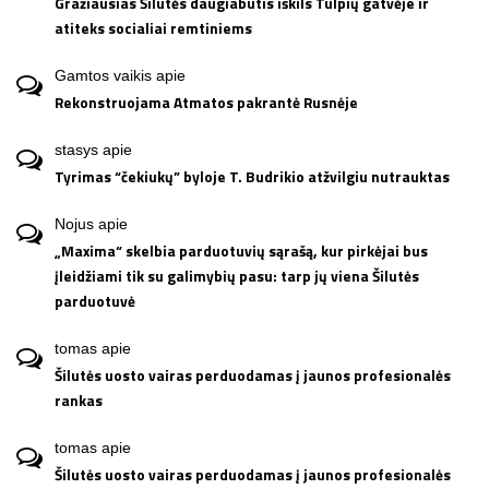
Gražiausias Šilutės daugiabutis iškils Tulpių gatvėje ir
atiteks socialiai remtiniems
Gamtos vaikis
apie
Rekonstruojama Atmatos pakrantė Rusnėje
stasys
apie
Tyrimas “čekiukų” byloje T. Budrikio atžvilgiu nutrauktas
Nojus
apie
„Maxima“ skelbia parduotuvių sąrašą, kur pirkėjai bus
įleidžiami tik su galimybių pasu: tarp jų viena Šilutės
parduotuvė
tomas
apie
Šilutės uosto vairas perduodamas į jaunos profesionalės
rankas
tomas
apie
Šilutės uosto vairas perduodamas į jaunos profesionalės