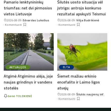
Pamario lenktynininkų
Šilutės uosto situacija vėl
triumfas: net dvi pirmosios
įstrigo: antrojo konkurso
vietos Lietuvoje
rezultatai apskųsti Teismui
2026-08-09
Edvardas Lukošius
2026-08-09
Vilija Budrikienė
Posted
Posted
Komentuoti
Komentuoti
by
by
AKTUALIJOS
ELTA
Atgimė Atgimimo alėja, joje
Šiemet mažiau erkinio
naujas grindinys ir vandens
encefalito ir Laimo ligos
stotelės
atvejų
2026-08-09
Šilutės naujienų inf.
Genė TOLEIKIENĖ
Posted
Komentuoti
by