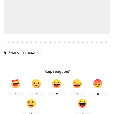
ŽYMĖS
PIRMASIS
Kaip reaguoji?
1
0
2
0
0
1
0