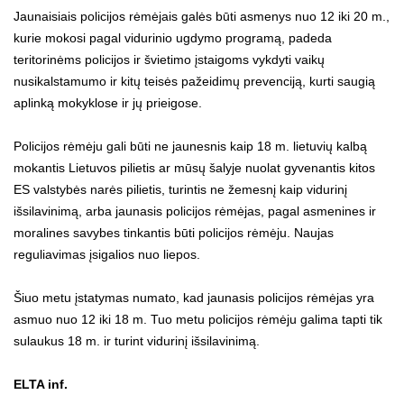
Jaunaisiais policijos rėmėjais galės būti asmenys nuo 12 iki 20 m.,
kurie mokosi pagal vidurinio ugdymo programą, padeda
teritorinėms policijos ir švietimo įstaigoms vykdyti vaikų
nusikalstamumo ir kitų teisės pažeidimų prevenciją, kurti saugią
aplinką mokyklose ir jų prieigose.
Policijos rėmėju gali būti ne jaunesnis kaip 18 m. lietuvių kalbą
mokantis Lietuvos pilietis ar mūsų šalyje nuolat gyvenantis kitos
ES valstybės narės pilietis, turintis ne žemesnį kaip vidurinį
išsilavinimą, arba jaunasis policijos rėmėjas, pagal asmenines ir
moralines savybes tinkantis būti policijos rėmėju. Naujas
reguliavimas įsigalios nuo liepos.
Šiuo metu įstatymas numato, kad jaunasis policijos rėmėjas yra
asmuo nuo 12 iki 18 m. Tuo metu policijos rėmėju galima tapti tik
sulaukus 18 m. ir turint vidurinį išsilavinimą.
ELTA inf.