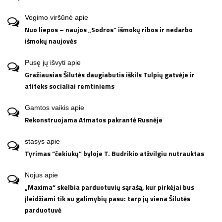
Vogimo viršūnė
apie
Nuo liepos – naujos „Sodros“ išmokų ribos ir nedarbo
išmokų naujovės
Pusę jų išvyti
apie
Gražiausias Šilutės daugiabutis iškils Tulpių gatvėje ir
atiteks socialiai remtiniems
Gamtos vaikis
apie
Rekonstruojama Atmatos pakrantė Rusnėje
stasys
apie
Tyrimas “čekiukų” byloje T. Budrikio atžvilgiu nutrauktas
Nojus
apie
„Maxima“ skelbia parduotuvių sąrašą, kur pirkėjai bus
įleidžiami tik su galimybių pasu: tarp jų viena Šilutės
parduotuvė