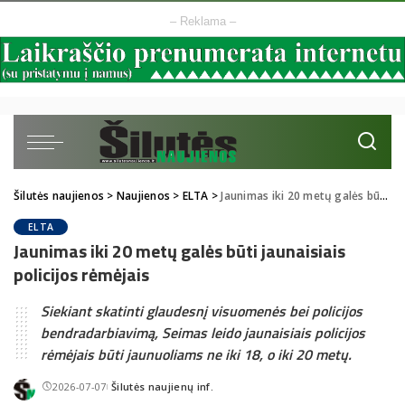
– Reklama –
Šilutės naujienos
>
Naujienos
>
ELTA
>
Jaunimas iki 20 metų galės būti jaunaisiais policijos rėmėjais
ELTA
Jaunimas iki 20 metų galės būti jaunaisiais
policijos rėmėjais
Siekiant skatinti glaudesnį visuomenės bei policijos
bendradarbiavimą, Seimas leido jaunaisiais policijos
rėmėjais būti jaunuoliams ne iki 18, o iki 20 metų.
2026-07-07
Šilutės naujienų inf.
Posted