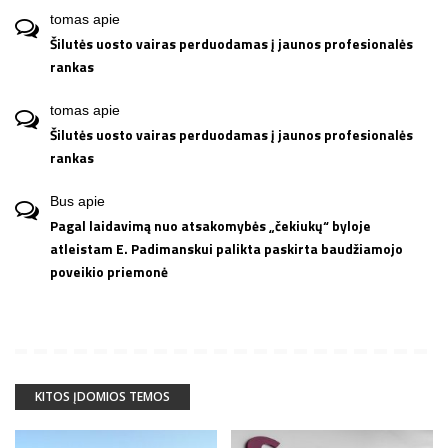
tomas
apie
Šilutės uosto vairas perduodamas į jaunos profesionalės
rankas
tomas
apie
Šilutės uosto vairas perduodamas į jaunos profesionalės
rankas
Bus
apie
Pagal laidavimą nuo atsakomybės „čekiukų“ byloje
atleistam E. Padimanskui palikta paskirta baudžiamojo
poveikio priemonė
KITOS ĮDOMIOS TEMOS