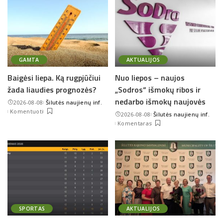
GAMTA
AKTUALIJOS
Baigėsi liepa. Ką rugpjūčiui
Nuo liepos – naujos
žada liaudies prognozės?
„Sodros“ išmokų ribos ir
nedarbo išmokų naujovės
2026-08-08
Šilutės naujienų inf.
Posted
Komentuoti
2026-08-08
Šilutės naujienų inf.
by
Posted
Komentaras
by
SPORTAS
AKTUALIJOS