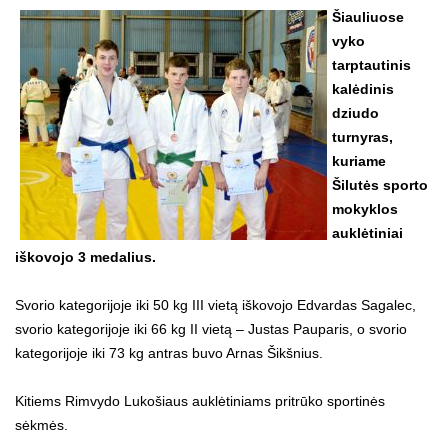
Šiauliuose
vyko
tarptautinis
kalėdinis
dziudo
turnyras,
kuriame
Šilutės sporto
mokyklos
auklėtiniai
iškovojo 3 medalius.
Svorio kategorijoje iki 50 kg III vietą iškovojo Edvardas Sagalec,
svorio kategorijoje iki 66 kg II vietą – Justas Pauparis, o svorio
kategorijoje iki 73 kg antras buvo Arnas Šikšnius.
Kitiems Rimvydo Lukošiaus auklėtiniams pritrūko sportinės
sėkmės.