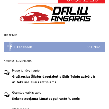
SEKITE MUS
Facebook
PATINKA
NAUJAUSI KOMENTARAI
Pusę jų išvyti
apie
Gražiausias Šilutės daugiabutis iškils Tulpių gatvėje ir
atiteks socialiai remtiniems
Gamtos vaikis
apie
Rekonstruojama Atmatos pakrantė Rusnėje
stasys
apie