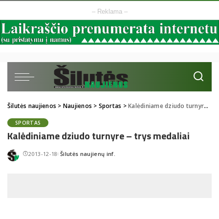
– Reklama –
Šilutės naujienos
>
Naujienos
>
Sportas
>
Kalėdiniame dziudo turnyre – trys medaliai
SPORTAS
Kalėdiniame dziudo turnyre – trys medaliai
2013-12-18
Šilutės naujienų inf.
Posted
by