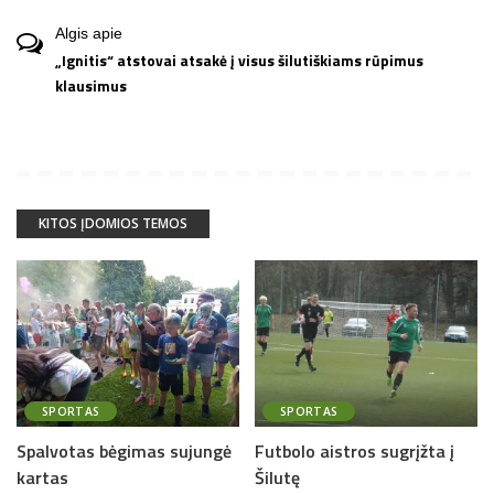
Algis
apie
„Ignitis“ atstovai atsakė į visus šilutiškiams rūpimus
klausimus
KITOS ĮDOMIOS TEMOS
SPORTAS
SPORTAS
Spalvotas bėgimas sujungė
Futbolo aistros sugrįžta į
kartas
Šilutę