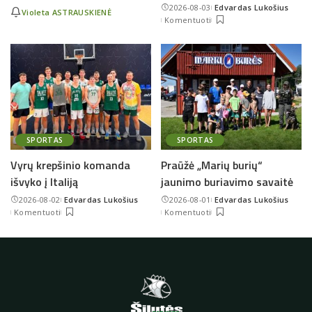
2026-08-03
Edvardas Lukošius
Violeta ASTRAUSKIENĖ
Posted
Komentuoti
by
SPORTAS
SPORTAS
Vyrų krepšinio komanda
Praūžė „Marių burių“
išvyko į Italiją
jaunimo buriavimo savaitė
2026-08-02
Edvardas Lukošius
2026-08-01
Edvardas Lukošius
Posted
Posted
Komentuoti
Komentuoti
by
by