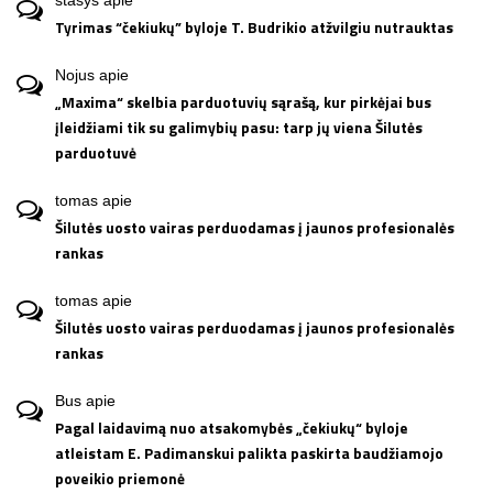
Tyrimas “čekiukų” byloje T. Budrikio atžvilgiu nutrauktas
Nojus
apie
„Maxima“ skelbia parduotuvių sąrašą, kur pirkėjai bus
įleidžiami tik su galimybių pasu: tarp jų viena Šilutės
parduotuvė
tomas
apie
Šilutės uosto vairas perduodamas į jaunos profesionalės
rankas
tomas
apie
Šilutės uosto vairas perduodamas į jaunos profesionalės
rankas
Bus
apie
Pagal laidavimą nuo atsakomybės „čekiukų“ byloje
atleistam E. Padimanskui palikta paskirta baudžiamojo
poveikio priemonė