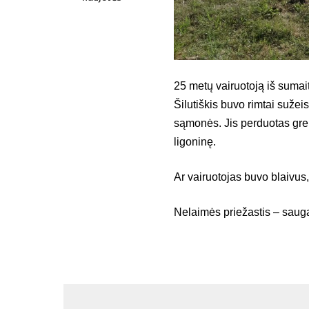
25 metų vairuotoją iš sumait
Šilutiškis buvo rimtai suže
sąmonės. Jis perduotas grei
ligoninę.
Ar vairuotojas buvo blaivus
Nelaimės priežastis – saug