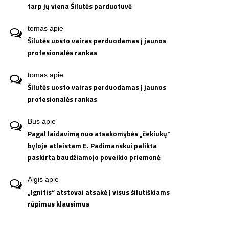
tarp jų viena Šilutės parduotuvė
tomas
apie
Šilutės uosto vairas perduodamas į jaunos
profesionalės rankas
tomas
apie
Šilutės uosto vairas perduodamas į jaunos
profesionalės rankas
Bus
apie
Pagal laidavimą nuo atsakomybės „čekiukų“
byloje atleistam E. Padimanskui palikta
paskirta baudžiamojo poveikio priemonė
Algis
apie
„Ignitis“ atstovai atsakė į visus šilutiškiams
rūpimus klausimus