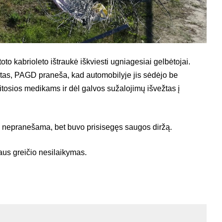
oto kabrioleto ištraukė iškviesti ugniagesiai gelbėtojai.
istas, PAGD praneša, kad automobilyje jis sėdėjo be
tosios medikams ir dėl galvos sužalojimų išvežtas į
, nepranešama, bet buvo prisisegęs saugos diržą.
aus greičio nesilaikymas.