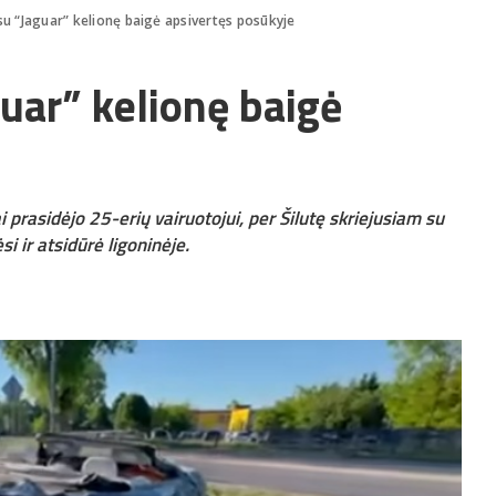
 su “Jaguar” kelionę baigė apsivertęs posūkyje
guar” kelionę baigė
 prasidėjo 25-erių vairuotojui, per Šilutę skriejusiam su
i ir atsidūrė ligoninėje.