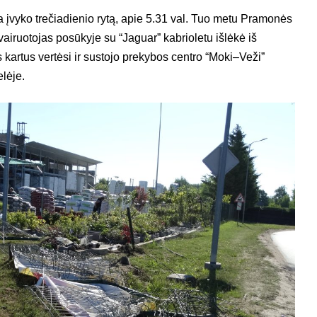
a įvyko trečiadienio rytą, apie 5.31 val. Tuo metu Pramonės
airuotojas posūkyje su “Jaguar” kabrioletu išlėkė iš
 kartus vertėsi ir sustojo prekybos centro “Moki–Veži”
lėje.