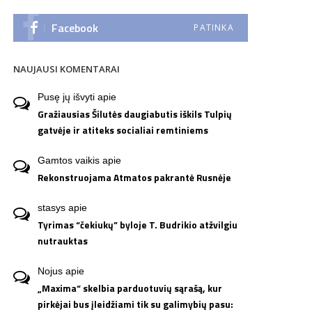
Facebook
PATINKA
NAUJAUSI KOMENTARAI
Pusę jų išvyti
apie
Gražiausias Šilutės daugiabutis iškils Tulpių
gatvėje ir atiteks socialiai remtiniems
Gamtos vaikis
apie
Rekonstruojama Atmatos pakrantė Rusnėje
stasys
apie
Tyrimas “čekiukų” byloje T. Budrikio atžvilgiu
nutrauktas
Nojus
apie
„Maxima“ skelbia parduotuvių sąrašą, kur
pirkėjai bus įleidžiami tik su galimybių pasu: