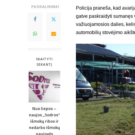
PASIDALINIMAI
Policija praneša, kad avarij
gatve paskraidyti sumanęs v
važiuojamosios dalies, kelis
automobilių stovėjimo aikšte
SKAITYTI
SEKANTĮ
Nuo liepos –
naujos „Sodros“
išmokų ribos ir
nedarbo išmokų
naujovės