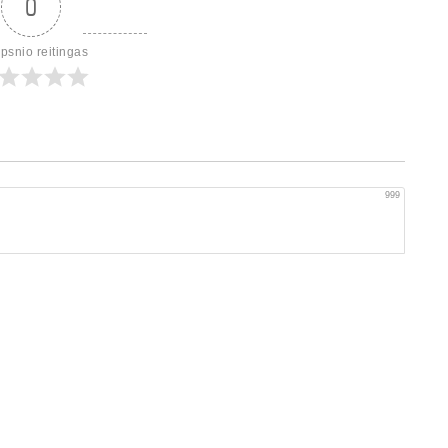
0
ipsnio reitingas
999