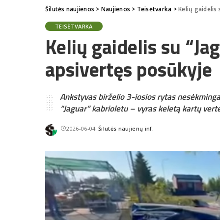
Šilutės naujienos
>
Naujienos
>
Teisėtvarka
>
Kelių gaidelis
TEISĖTVARKA
Kelių gaidelis su “Ja
apsivertęs posūkyje
Ankstyvas birželio 3-iosios rytas nesėkmingai
“Jaguar” kabrioletu – vyras keletą kartų vertės
2026-06-04
Šilutės naujienų inf.
Posted
by