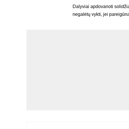
Dalyviai apdovanoti solidži
negalėtų vykti, jei pareigū