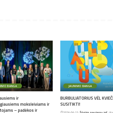
NIMO BANGA
JAUNIMO BANGA
ausiems ir
BURBULIATORIUS VĖL KVIEČ
ngiausiems moksleiviams ir
SUSITIKTI!
tojams – padėkos ir
2026-06-11
Šilutės naujienų inf.
Ko