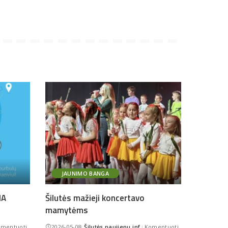
JAUNIMO BANGA
IA
Šilutės mažieji koncertavo
mamytėms
mentuoti
2026-05-08
Šilutės naujienų inf.
Komentuoti