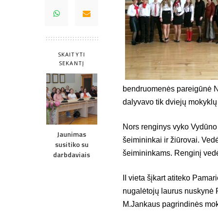
SKAITYTI
SEKANTĮ
bendruomenės pareigūnė Ne
dalyvavo tik dviejų mokykl
Nors renginys vyko Vydūno 
Jaunimas
šeimininkai ir žiūrovai. Ved
susitiko su
šeimininkams. Renginį vedė
darbdaviais
II vieta šįkart atiteko Pam
nugalėtojų laurus nuskynė 
M.Jankaus pagrindinės mok