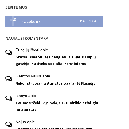
SEKITE MUS
Facebook
PATINKA
NAUJAUSI KOMENTARAI
Pusę jų išvyti
apie
Gražiausias Šilutės daugiabutis iškils Tulpių
gatvėje ir atiteks socialiai remtiniems
Gamtos vaikis
apie
Rekonstruojama Atmatos pakrantė Rusnėje
stasys
apie
Tyrimas “čekiukų” byloje T. Budrikio atžvilgiu
nutrauktas
Nojus
apie
„Maxima“ skelbia parduotuvių sąrašą, kur