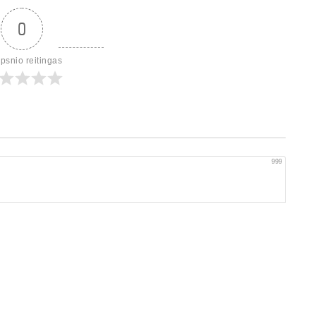
0
ipsnio reitingas
999