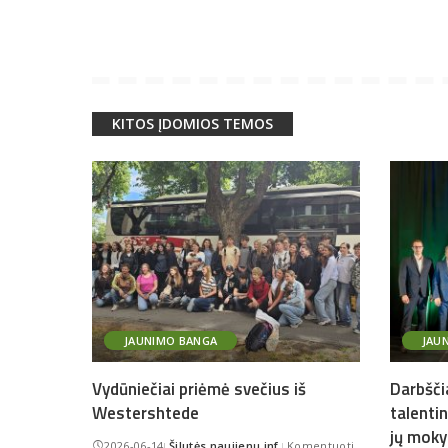
KITOS ĮDOMIOS TEMOS
JAUNIMO BANGA
JAU
Vydūniečiai priėmė svečius iš
Darbšči
Westershtede
talenti
jų moky
2026-06-14
Šilutės naujienų inf.
Komentuoti