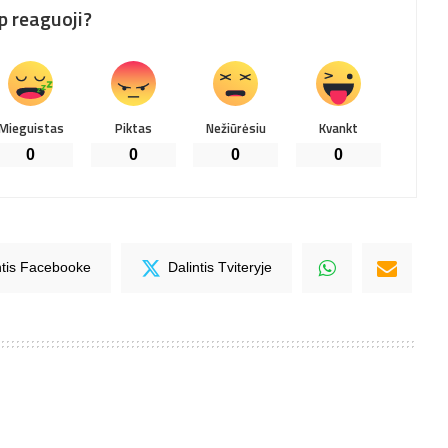
p reaguoji?
Mieguistas
Piktas
Nežiūrėsiu
Kvankt
0
0
0
0
ntis Facebooke
Dalintis Tviteryje