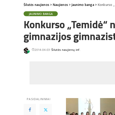
Šilutės naujienos
>
Naujienos
>
Jaunimo banga
>
Konkurso „
JAUNIMO BANGA
Konkurso „Temidė“ n
gimnazijos gimnazis
2014-04-03
Šilutės naujienų inf.
Posted
by
PASIDALINIMAI