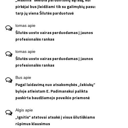
pirkėjai bus įleidžiami tik su galimybių pasu:
tarp jų viena Šilutės parduotuvė
tomas
apie
Šilutės uosto vairas perduodamas į jaunos
profesionalės rankas
tomas
apie
Šilutės uosto vairas perduodamas į jaunos
profesionalės rankas
Bus
apie
Pagal laidavimą nuo atsakomybės „čekiukų“
byloje atleistam E. Padimanskui palikta
paskirta baudžiamojo poveikio priemonė
Algis
apie
„Ignitis“ atstovai atsakė į visus šilutiškiams
rūpimus klausimus