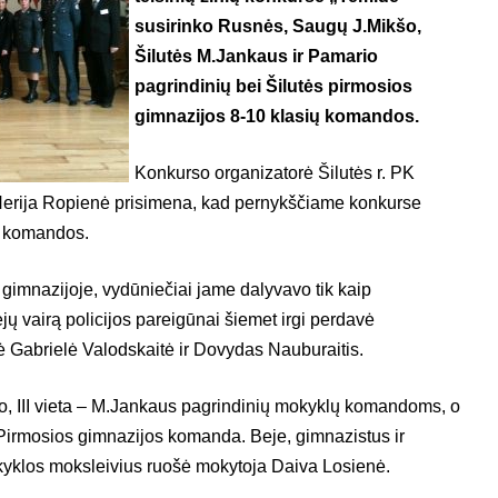
susirinko Rusnės, Saugų J.Mikšo,
Šilutės M.Jankaus ir Pamario
pagrindinių bei Šilutės pirmosios
gimnazijos 8-10 klasių komandos.
Konkurso organizatorė Šilutės r. PK
rija Ropienė prisimena, kad pernykščiame konkurse
ų komandos.
gimnazijoje, vydūniečiai jame dalyvavo tik kaip
ėjų vairą policijos pareigūnai šiemet irgi perdavė
 Gabrielė Valodskaitė ir Dovydas Nauburaitis.
ario, III vieta – M.Jankaus pagrindinių mokyklų komandoms, o
Pirmosios gimnazijos komanda. Beje, gimnazistus ir
yklos moksleivius ruošė mokytoja Daiva Losienė.