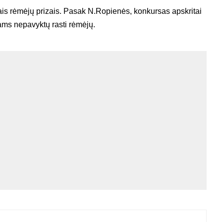
ais rėmėjų prizais. Pasak N.Ropienės, konkursas apskritai
nams nepavyktų rasti rėmėjų.