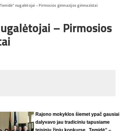
Temidė“ nugalėtojai – Pirmosios gimnazijos gimnazistai
ugalėtojai – Pirmosios
tai
Rajono mokyklos šiemet ypač gausiai
dalyvavo jau tradiciniu tapusiame
teisinių žinių konkurse „Temidė“ –