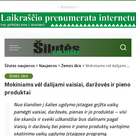
– Reklama –
Šilutės naujienos
>
Naujienos
>
Žemės ūkis
>
Mokiniams vėl dalijami vaisiai, daržovės ir pieno produktai
ŽEMĖS ŪKIS
Mokiniams vėl dalijami vaisiai, daržovės ir pieno
produktai
Nuo šiandien į šalies ugdymo įstaigas grįžta vaikų
pamėgti vaisiai, daržovės, pienas ir jo produktai – visi
šie skanūs ir sveiki užkandžiai bus dalinami pagal
Vaisių ir daržovių bei pieno ir pieno produktų vartojimo
skatinimo vaikų ugdymo įstaigose programą.