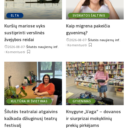
ELTA
SVEIKATOS ŠALTINIS
Kuršių mariose vyks
Kaip migrena pakeičia
sustiprinti verslinės
gyvenimą?
žvejybos reidai
2026-08-07
Šilutės naujienų inf.
Posted
Komentuoti
2026-08-07
Šilutės naujienų inf.
by
Posted
Komentuoti
by
KULTŪRA IR ŠVIETIMAS
GYVENIMAS
Šilutės teatralai atgaivins
Knygyne „Vaga“ – dovanos
kažkada džiuginusį teatrų
ir siurprizai mokyklinių
festivalį
prekių pirkėjams