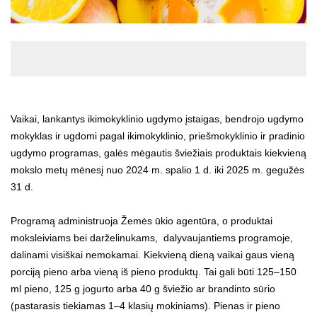
Vaikai, lankantys ikimokyklinio ugdymo įstaigas, bendrojo ugdymo
mokyklas ir ugdomi pagal ikimokyklinio, priešmokyklinio ir pradinio
ugdymo programas, galės mėgautis šviežiais produktais kiekvieną
mokslo metų mėnesį nuo 2024 m. spalio 1 d. iki 2025 m. gegužės
31 d.
Programą administruoja Žemės ūkio agentūra, o produktai
moksleiviams bei darželinukams, dalyvaujantiems programoje,
dalinami visiškai nemokamai. Kiekvieną dieną vaikai gaus vieną
porciją pieno arba vieną iš pieno produktų. Tai gali būti 125–150
ml pieno, 125 g jogurto arba 40 g šviežio ar brandinto sūrio
(pastarasis tiekiamas 1–4 klasių mokiniams). Pienas ir pieno