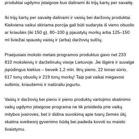
produktai ugdymo įstaigose bus dalinami iki trijų kartų per savaitę.
Iki trijų kartų per savaitę dalinami ir vaisių bei daržovių produktai.
Kiekviena vaikui skiriama porcija gali būti sudaryta iš vieno obuolio
ar kriaušės (iki 150 g), 80–100 g pjaustytų morkų arba 125–150
ml šviežiai spaustų vaisių ir (arba) daržovių sulčių.
Praėjusiais mokslo metais programos produktus gavo net 233
810 moksleivių ir darželinukų visoje Lietuvoje. Jie išgėrė ir suvalgė
įspūdingus kiekius – beveik 1,2 mln. litrų pieno, 22 tonas sūrio,
617 tonų obuolių ir 219 tonų morkų! Taip pat vaikai mėgavosi
sultimis, kriaušėmis ir natūraliu jogurtu.
Vaisių ir daržovių bei pieno ir pieno produktų vartojimo skatinimo
vaikų ugdymo įstaigose programa ne tik prisideda prie vaikų
mitybos įvairovės, bet ir didina suvokimą apie tvarų žemės ūkį,
skatina sveikesnį gyvenimo būdą bei padeda kovoti su maisto
švaistymu.