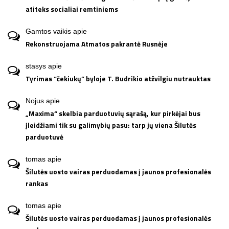
atiteks socialiai remtiniems
Gamtos vaikis
apie
Rekonstruojama Atmatos pakrantė Rusnėje
stasys
apie
Tyrimas “čekiukų” byloje T. Budrikio atžvilgiu nutrauktas
Nojus
apie
„Maxima“ skelbia parduotuvių sąrašą, kur pirkėjai bus
įleidžiami tik su galimybių pasu: tarp jų viena Šilutės
parduotuvė
tomas
apie
Šilutės uosto vairas perduodamas į jaunos profesionalės
rankas
tomas
apie
Šilutės uosto vairas perduodamas į jaunos profesionalės