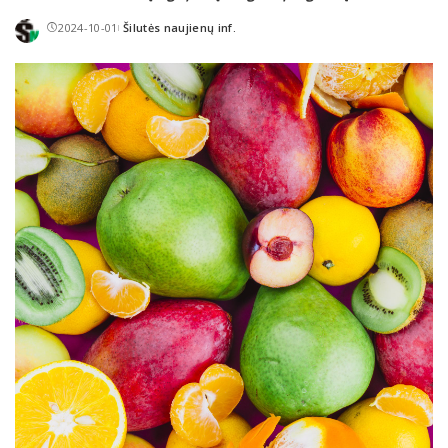
2024-10-01
Šilutės naujienų inf.
Posted
by