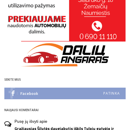
SEKITE MUS
Facebook
PATINKA
NAUJAUSI KOMENTARAI
Pusę jų išvyti
apie
Gražiausias Šilutės daugiabutis iškils Tulpių gatvėje ir