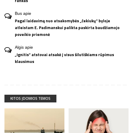
rankas
Bus
apie
Pagal laidavimą nuo atsakomybės „čekiukų“ byloje
atleistam E. Padimanskui palikta paskirta baudžiamojo
poveikio priemonė
Algis
apie
„Ignitis“ atstovai atsakė į visus šilutiškiams rūpimus
klausimus
KITOS ĮDOMIOS TEMOS