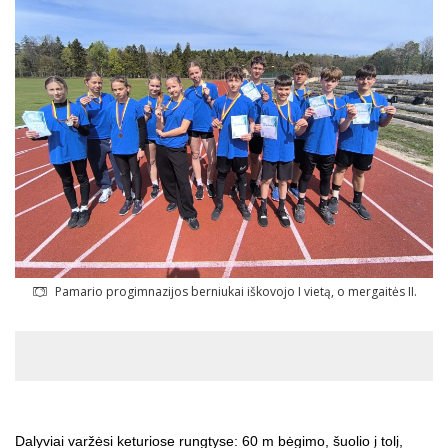
Pamario progimnazijos berniukai iškovojo I vietą, o mergaitės II.
Dalyviai varžėsi keturiose rungtyse: 60 m bėgimo, šuolio į tolį,