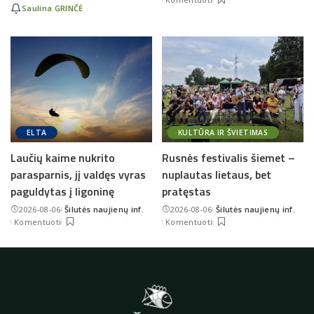
by
Saulina GRINČĖ
ELTA
KULTŪRA IR ŠVIETIMAS
Laučių kaime nukrito
Rusnės festivalis šiemet –
parasparnis, jį valdęs vyras
nuplautas lietaus, bet
paguldytas į ligoninę
pratęstas
2026-08-06
Šilutės naujienų inf.
2026-08-06
Šilutės naujienų inf.
Posted
Posted
Komentuoti
Komentuoti
by
by