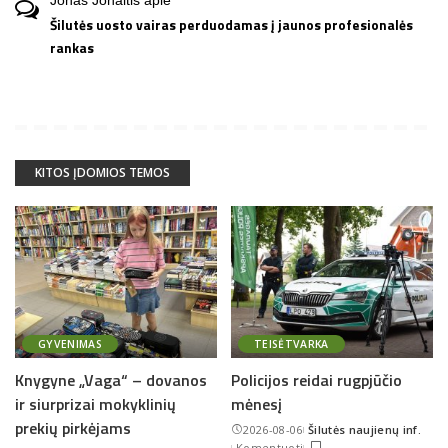
Jonas Jonaitis
apie
Šilutės uosto vairas perduodamas į jaunos profesionalės
rankas
KITOS ĮDOMIOS TEMOS
GYVENIMAS
TEISĖTVARKA
Knygyne „Vaga“ – dovanos
Policijos reidai rugpjūčio
ir siurprizai mokyklinių
mėnesį
prekių pirkėjams
2026-08-06
Šilutės naujienų inf.
Posted
Komentuoti