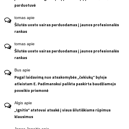
parduotuvė
tomas
apie
Šilutės uosto vairas perduodamas į jaunos profesionalės
rankas
tomas
apie
Šilutės uosto vairas perduodamas į jaunos profesionalės
rankas
Bus
apie
Pagal laidavimą nuo atsakomybės „čekiukų“ byloje
atleistam E. Padimanskui palikta paskirta baudžiamojo
poveikio priemonė
Algis
apie
„Ignitis“ atstovai atsakė į visus šilutiškiams rūpimus
klausimus