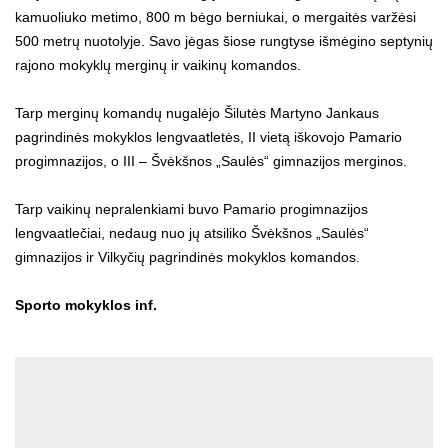
kamuoliuko metimo, 800 m bėgo berniukai, o mergaitės varžėsi
500 metrų nuotolyje. Savo jėgas šiose rungtyse išmėgino septynių
rajono mokyklų merginų ir vaikinų komandos.
Tarp merginų komandų nugalėjo Šilutės Martyno Jankaus
pagrindinės mokyklos lengvaatletės, II vietą iškovojo Pamario
progimnazijos, o III – Švėkšnos „Saulės“ gimnazijos merginos.
Tarp vaikinų nepralenkiami buvo Pamario progimnazijos
lengvaatlečiai, nedaug nuo jų atsiliko Švėkšnos „Saulės“
gimnazijos ir Vilkyčių pagrindinės mokyklos komandos.
Sporto mokyklos inf.