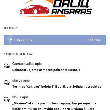
SEKITE MUS
Facebook
PATINKA
NAUJAUSI KOMENTARAI
Gamtos vaikis
apie
Rekonstruojama Atmatos pakrantė Rusnėje
stasys
apie
Tyrimas “čekiukų” byloje T. Budrikio atžvilgiu nutrauktas
Nojus
apie
„Maxima“ skelbia parduotuvių sąrašą, kur pirkėjai bus
įleidžiami tik su galimybių pasu: tarp jų viena Šilutės