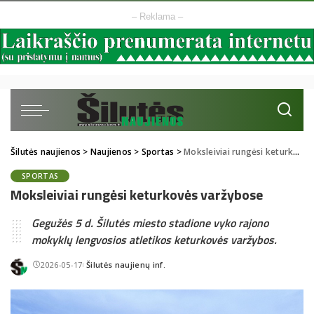
– Reklama –
Šilutės naujienos
>
Naujienos
>
Sportas
>
Moksleiviai rungėsi keturkovės varžybose
SPORTAS
Moksleiviai rungėsi keturkovės varžybose
Gegužės 5 d. Šilutės miesto stadione vyko rajono
mokyklų lengvosios atletikos keturkovės varžybos.
2026-05-17
Šilutės naujienų inf.
Posted
by