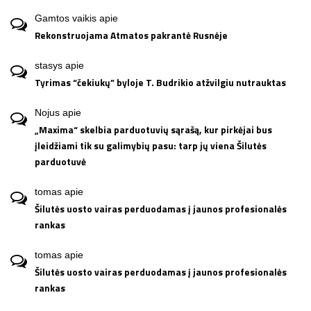
Gamtos vaikis
apie
Rekonstruojama Atmatos pakrantė Rusnėje
stasys
apie
Tyrimas “čekiukų” byloje T. Budrikio atžvilgiu nutrauktas
Nojus
apie
„Maxima“ skelbia parduotuvių sąrašą, kur pirkėjai bus
įleidžiami tik su galimybių pasu: tarp jų viena Šilutės
parduotuvė
tomas
apie
Šilutės uosto vairas perduodamas į jaunos profesionalės
rankas
tomas
apie
Šilutės uosto vairas perduodamas į jaunos profesionalės
rankas