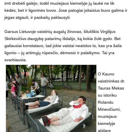
imti drebėti galėjo, todėl muziejaus kiemelyje jų laukė ne tik
kėdės, bet ir ligoninės lovos. Jose patogiai įsitaisius buvo galima ir
jėgas atgauti, ir paskaitų paklausyti.
Garsus Lietuvoje vaistinių augalų žinovas, šilutiškis Virgilijus
Skirkevičius daugybę patarimų išdalijo, ką kokia žolė gydo. Bet
galiausiai konstatavo, tad jokie vaistai neatstos to, kas yra šalia
ligonio – jų artimųjų rūpesčio, dėmesio ir palaikymo. Tai yra
svarbiausia.
O Kauno
vaistininkas dr.
Tauras Mekas
su istoriku
Rolandu
Minevičiumi,
muziejaus
kiemelyje
atidarę