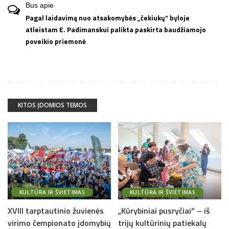
Bus
apie
Pagal laidavimą nuo atsakomybės „čekiukų“ byloje
atleistam E. Padimanskui palikta paskirta baudžiamojo
poveikio priemonė
KITOS ĮDOMIOS TEMOS
KULTŪRA IR ŠVIETIMAS
KULTŪRA IR ŠVIETIMAS
XVIII tarptautinio žuvienės
„Kūrybiniai pusryčiai“ – iš
virimo čempionato įdomybių
trijų kultūrinių patiekalų