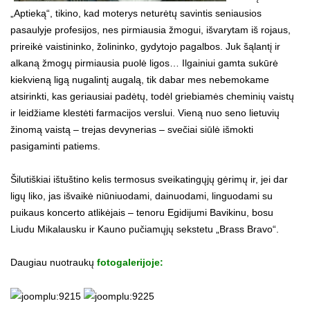
„Aptieką“, tikino, kad moterys neturėtų savintis seniausios
pasaulyje profesijos, nes pirmiausia žmogui, išvarytam iš rojaus,
prireikė vaistininko, žolininko, gydytojo pagalbos. Juk šąlantį ir
alkaną žmogų pirmiausia puolė ligos… Ilgainiui gamta sukūrė
kiekvieną ligą nugalintį augalą, tik dabar mes nebemokame
atsirinkti, kas geriausiai padėtų, todėl griebiamės cheminių vaistų
ir leidžiame klestėti farmacijos verslui. Vieną nuo seno lietuvių
žinomą vaistą – trejas devynerias – svečiai siūlė išmokti
pasigaminti patiems.
Šilutiškiai ištuštino kelis termosus sveikatingųjų gėrimų ir, jei dar
ligų liko, jas išvaikė niūniuodami, dainuodami, linguodami su
puikaus koncerto atlikėjais – tenoru Egidijumi Bavikinu, bosu
Liudu Mikalausku ir Kauno pučiamųjų sekstetu „Brass Bravo“.
Daugiau nuotraukų
fotogalerijoje: