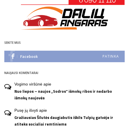
SEKITE MUS
Facebook
PATINKA
NAUJAUSI KOMENTARAI
Vogimo viršūnė
apie
Nuo liepos – naujos „Sodros“ išmokų ribos ir nedarbo
išmokų naujovės
Pusę jų išvyti
apie
Gražiausias Šilutės daugiabutis iškils Tulpių gatvėje ir
atiteks socialiai remtiniems