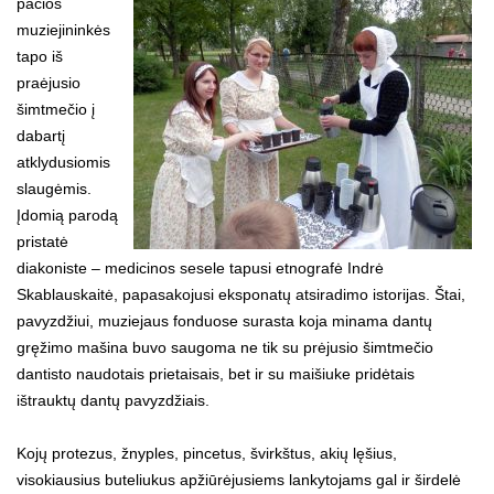
pačios
muziejininkės
tapo iš
praėjusio
šimtmečio į
dabartį
atklydusiomis
slaugėmis.
Įdomią parodą
pristatė
diakoniste – medicinos sesele tapusi etnografė Indrė
Skablauskaitė, papasakojusi eksponatų atsiradimo istorijas. Štai,
pavyzdžiui, muziejaus fonduose surasta koja minama dantų
gręžimo mašina buvo saugoma ne tik su prėjusio šimtmečio
dantisto naudotais prietaisais, bet ir su maišiuke pridėtais
ištrauktų dantų pavyzdžiais.
Kojų protezus, žnyples, pincetus, švirkštus, akių lęšius,
visokiausius buteliukus apžiūrėjusiems lankytojams gal ir širdelė