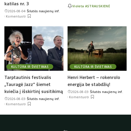
katilas nr. 3
Violeta ASTRAUSKIENĖ
2026-08-04
Šilutės naujienų inf.
Posted
Komentuoti
by
KULTŪRA IR ŠVIETIMAS
KULTŪRA IR ŠVIETIMAS
Tarptautinis festivalis
Henri Herbert – rokenrolo
„Tauragė Jazz“ šiemet
energija be stabdžių!
kviečia į išskirtinį susitikimą
2026-08-03
Šilutės naujienų inf.
Posted
Komentuoti
2026-08-03
Šilutės naujienų inf.
by
Posted
Komentuoti
by