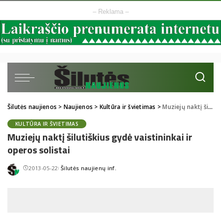
– Reklama –
Šilutės naujienos
>
Naujienos
>
Kultūra ir švietimas
>
Muziejų naktį šilutiškius gydė vaistininkai ir operos solistai
KULTŪRA IR ŠVIETIMAS
Muziejų naktį šilutiškius gydė vaistininkai ir
operos solistai
2013-05-22
Šilutės naujienų inf.
Posted
by