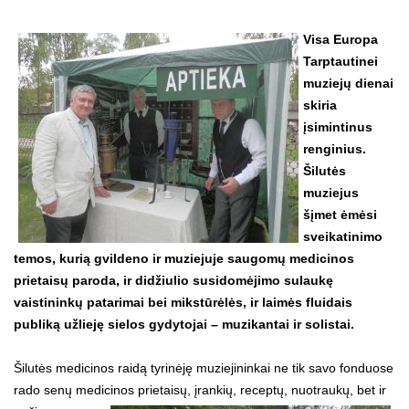
Visa Europa
Tarptautinei
muziejų dienai
skiria
įsimintinus
renginius.
Šilutės
muziejus
šįmet ėmėsi
sveikatinimo
temos, kurią gvildeno ir muziejuje saugomų medicinos
prietaisų paroda, ir didžiulio susidomėjimo sulaukę
vaistininkų patarimai bei mikstūrėlės, ir laimės fluidais
publiką užlieję sielos gydytojai – muzikantai ir solistai.
Šilutės medicinos raidą tyrinėję muziejininkai ne tik savo fonduose
rado senų medicinos prietaisų, įrankių, receptų, nuotraukų,
bet ir