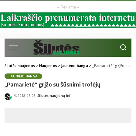
– Reklama –
Šilutės naujienos
>
Naujienos
>
Jaunimo banga
>
„Pamarietė“ grįžo su šūsnimi trofėjų
JAUNIMO BANGA
„Pamarietė“ grįžo su šūsnimi trofėjų
2018-05-08
Šilutės naujienų inf.
Posted
by