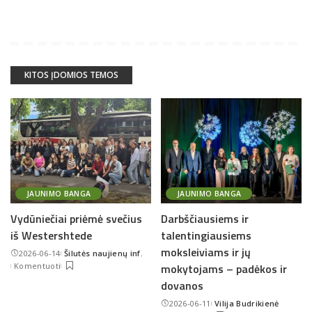
KITOS ĮDOMIOS TEMOS
JAUNIMO BANGA
JAUNIMO BANGA
Vydūniečiai priėmė svečius
Darbščiausiems ir
iš Westershtede
talentingiausiems
moksleiviams ir jų
2026-06-14
Šilutės naujienų inf.
Posted
Komentuoti
mokytojams – padėkos ir
by
dovanos
2026-06-11
Vilija Budrikienė
Posted