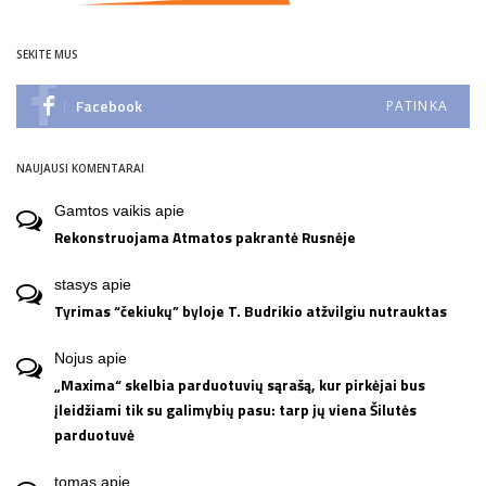
SEKITE MUS
Facebook
PATINKA
NAUJAUSI KOMENTARAI
Gamtos vaikis
apie
Rekonstruojama Atmatos pakrantė Rusnėje
stasys
apie
Tyrimas “čekiukų” byloje T. Budrikio atžvilgiu nutrauktas
Nojus
apie
„Maxima“ skelbia parduotuvių sąrašą, kur pirkėjai bus
įleidžiami tik su galimybių pasu: tarp jų viena Šilutės
parduotuvė
tomas
apie