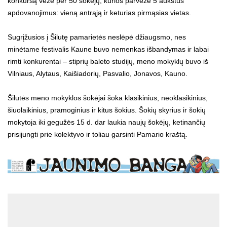
konkursą vežė per 50 šokėjų, kurios parvežė 5 aukštus
apdovanojimus: vieną antrąją ir keturias pirmąsias vietas.
Sugrįžusios į Šilutę pamarietės neslėpė džiaugsmo, nes
minėtame festivalis Kaune buvo nemenkas išbandymas ir labai
rimti konkurentai – stiprių baleto studijų, meno mokyklų buvo iš
Vilniaus, Alytaus, Kaišiadorių, Pasvalio, Jonavos, Kauno.
Šilutės meno mokyklos šokėjai šoka klasikinius, neoklasikinius,
šiuolaikinius, pramoginius ir kitus šokius. Šokių skyrius ir šokių
mokytoja iki gegužės 15 d. dar laukia naujų šokėjų, ketinančių
prisijungti prie kolektyvo ir toliau garsinti Pamario kraštą.