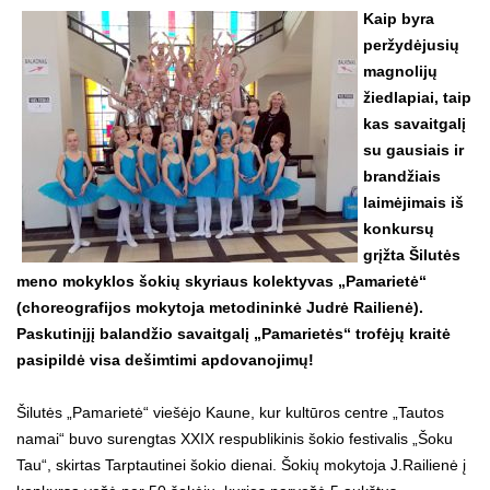
Kaip byra
peržydėjusių
magnolijų
žiedlapiai, taip
kas savaitgalį
su gausiais ir
brandžiais
laimėjimais iš
konkursų
grįžta Šilutės
meno mokyklos šokių skyriaus kolektyvas „Pamarietė“
(choreografijos mokytoja metodininkė Judrė Railienė).
Paskutinįjį balandžio savaitgalį „Pamarietės“ trofėjų kraitė
pasipildė visa dešimtimi apdovanojimų!
Šilutės „Pamarietė“ viešėjo Kaune, kur kultūros centre „Tautos
namai“ buvo surengtas XXIX respublikinis šokio festivalis „Šoku
Tau“, skirtas Tarptautinei šokio dienai. Šokių mokytoja J.Railienė į