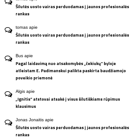
Šilutės uosto vairas perduodamas į jaunos profesionalės
rankas
tomas
apie
Šilutės uosto vairas perduodamas į jaunos profesionalės
rankas
Bus
apie
Pagal laidavimą nuo atsakomybės „čekiukų“ byloje
atleistam E. Padimanskui palikta paskirta baudžiamojo
poveikio priemonė
Algis
apie
„Ignitis“ atstovai atsakė į visus šilutiškiams rūpimus
klausimus
Jonas Jonaitis
apie
Šilutės uosto vairas perduodamas į jaunos profesionalės
rankas