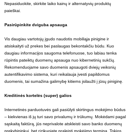
Nepasiduokite, skirkite laiko kainų ir alternatyvių produktų
paieškai.
Pasirūpinkite dviguba apsauga
Vis daugiau vartotojų įgudo naudotis mobiliąja pinigine ir
atsiskaityti už prekes bei paslaugas bekontakčiu būdu. Kuo
daugiau informacijos saugoma telefonuose, tuo labiau tenka
rūpintis pateiktų duomenų apsauga nuo kibernetinių sukčių.
Rekomenduojame savo duomenis apsaugoti dviejų veiksnių
autentifikavimo sistema, kuri reikalauja įvesti papildomus
duomenis, tai sumažina galimybę kitiems įsilaužti į jūsų piniginę.
Kreditinės kortelės (super) galios
Internetinės parduotuvės gali pasiūlyti skirtingus mokėjimo būdus
– kiekvienas iš jų turi savo privalumų ir trūkumų. Mokėdami pagal
sąskaitą faktūrą, jūs neprivalote atskleisti savo banko duomenų
prekybininkui, bet rizikuojate praleisti mokėjimo terminą. Tokios