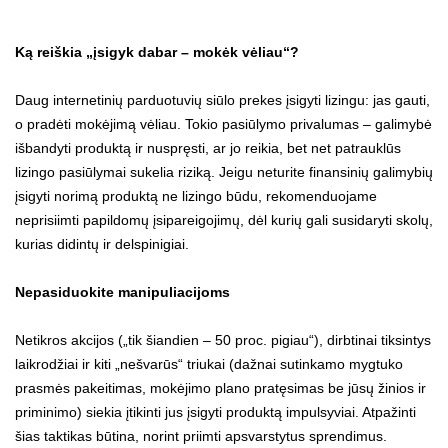
Ką reiškia „įsigyk dabar – mokėk vėliau“?
Daug internetinių parduotuvių siūlo prekes įsigyti lizingu: jas gauti,
o pradėti mokėjimą vėliau. Tokio pasiūlymo privalumas – galimybė
išbandyti produktą ir nuspręsti, ar jo reikia, bet net patrauklūs
lizingo pasiūlymai sukelia riziką. Jeigu neturite finansinių galimybių
įsigyti norimą produktą ne lizingo būdu, rekomenduojame
neprisiimti papildomų įsipareigojimų, dėl kurių gali susidaryti skolų,
kurias didintų ir delspinigiai.
Nepasiduokite manipuliacijoms
Netikros akcijos („tik šiandien – 50 proc. pigiau“), dirbtinai tiksintys
laikrodžiai ir kiti „nešvarūs“ triukai (dažnai sutinkamo mygtuko
prasmės pakeitimas, mokėjimo plano pratęsimas be jūsų žinios ir
priminimo) siekia įtikinti jus įsigyti produktą impulsyviai. Atpažinti
šias taktikas būtina, norint priimti apsvarstytus sprendimus.