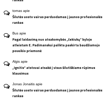
rankas
tomas
apie
Šilutės uosto vairas perduodamas į jaunos profesionalės
rankas
Bus
apie
Pagal laidavimą nuo atsakomybės „čekiukų“ byloje
atleistam E. Padimanskui palikta paskirta baudžiamojo
poveikio priemonė
Algis
apie
„Ignitis“ atstovai atsakė į visus šilutiškiams rūpimus
klausimus
Jonas Jonaitis
apie
Šilutės uosto vairas perduodamas į jaunos profesionalės
rankas