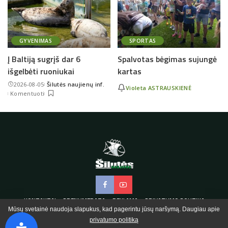
GYVENIMAS
SPORTAS
Į Baltiją sugrįš dar 6
Spalvotas bėgimas sujungė
išgelbėti ruoniukai
kartas
2026-08-05
Šilutės naujienų inf.
Violeta ASTRAUSKIENĖ
Posted
Komentuoti
by
KONTAKTAI
PRENUMERATA
REKLAMA
PRIVATUMO POLITIKA
Mūsų svetainė naudoja slapukus, kad pagerintu jūsų naršymą. Daugiau apie
privatumo politiką