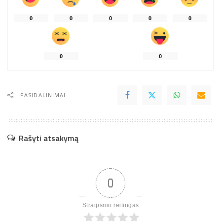
0
0
0
0
0
0
0
PASIDALINIMAI
Rašyti atsakymą
0
Straipsnio reitingas