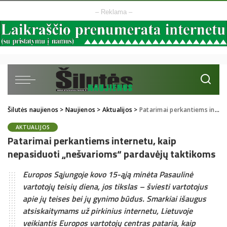
– Reklama –
Šilutės naujienos
>
Naujienos
>
Aktualijos
>
Patarimai perkantiems internetu, kaip nepasiduoti „nešvarioms“ pardavėjų taktikoms
AKTUALIJOS
Patarimai perkantiems internetu, kaip
nepasiduoti „nešvarioms“ pardavėjų taktikoms
Europos Sąjungoje kovo 15-ąją minėta Pasaulinė
vartotojų teisių diena, jos tikslas – šviesti vartotojus
apie jų teises bei jų gynimo būdus. Smarkiai išaugus
atsiskaitymams už pirkinius internetu, Lietuvoje
veikiantis Europos vartotojų centras pataria, kaip