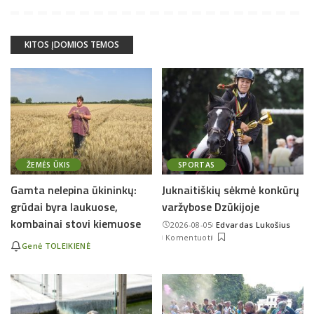
KITOS ĮDOMIOS TEMOS
ŽEMĖS ŪKIS
SPORTAS
Gamta nelepina ūkininkų:
Juknaitiškių sėkmė konkūrų
grūdai byra laukuose,
varžybose Dzūkijoje
kombainai stovi kiemuose
2026-08-05
Edvardas Lukošius
Posted
Komentuoti
by
Genė TOLEIKIENĖ