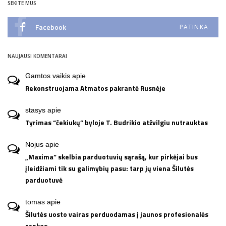
SEKITE MUS
Facebook
PATINKA
NAUJAUSI KOMENTARAI
Gamtos vaikis
apie
Rekonstruojama Atmatos pakrantė Rusnėje
stasys
apie
Tyrimas “čekiukų” byloje T. Budrikio atžvilgiu nutrauktas
Nojus
apie
„Maxima“ skelbia parduotuvių sąrašą, kur pirkėjai bus
įleidžiami tik su galimybių pasu: tarp jų viena Šilutės
parduotuvė
tomas
apie
Šilutės uosto vairas perduodamas į jaunos profesionalės