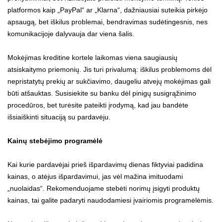
platformos kaip „PayPal“ ar „Klarna“, dažniausiai suteikia pirkėjo
apsaugą, bet iškilus problemai, bendravimas sudėtingesnis, nes
komunikacijoje dalyvauja dar viena šalis.
Mokėjimas kreditine kortele laikomas viena saugiausių
atsiskaitymo priemonių. Jis turi privalumą: iškilus problemoms dėl
nepristatytų prekių ar sukčiavimo, daugeliu atvejų mokėjimas gali
būti atšauktas. Susisiekite su banku dėl pinigų susigrąžinimo
procedūros, bet turėsite pateikti įrodymą, kad jau bandėte
išsiaiškinti situaciją su pardavėju.
Kainų stebėjimo programėlė
Kai kurie pardavėjai prieš išpardavimų dienas fiktyviai padidina
kainas, o atėjus išpardavimui, jas vėl mažina imituodami
„nuolaidas“. Rekomenduojame stebėti norimų įsigyti produktų
kainas, tai galite padaryti naudodamiesi įvairiomis programėlėmis.