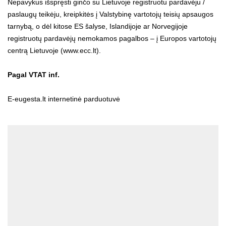
Nepavykus išspręsti ginčo su Lietuvoje registruotu pardavėju /
paslaugų teikėju, kreipkitės į Valstybinę vartotojų teisių apsaugos
tarnybą, o dėl kitose ES šalyse, Islandijoje ar Norvegijoje
registruotų pardavėjų nemokamos pagalbos – į Europos vartotojų
centrą Lietuvoje (
www.ecc.lt
).
Pagal VTAT inf.
E-eugesta.lt internetinė parduotuvė