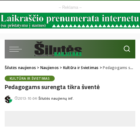
– Reklama –
Šilutės naujienos
>
Naujienos
>
Kultūra ir švietimas
>
Pedagogams surengta tikra šventė
KULTŪRA IR ŠVIETIMAS
Pedagogams surengta tikra šventė
2013-10-04
Šilutės naujienų inf.
Posted
by