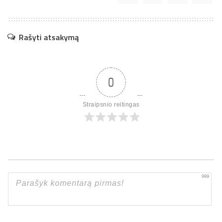
Rašyti atsakymą
0
Straipsnio reitingas
999