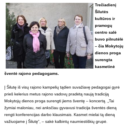
Trečiadienį
Šilutės
kultūros ir
pramogų
centro salė
buvo pilnutėlė
– čia Mokytojų
dienos proga
surengta
kasmetinė
šventė rajono pedagogams.
Į Šilutę iš visų rajono kampelių tądien suvažiavę pedagogai gyrė
prieš kelerius metus rajono vadovų pradėtą naują tradiciją
Mokytojų dienos proga surengti jiems šventę – koncertą. „Tai
žymiai maloniau, nei anksčiau gyvavusi tradicija šventės dieną
rengti konferencijas darbo klausimais. Kasmet mielai tą dieną
važiuojame į Šilutę“, – sakė kalbintų naumiestiškių grupė.