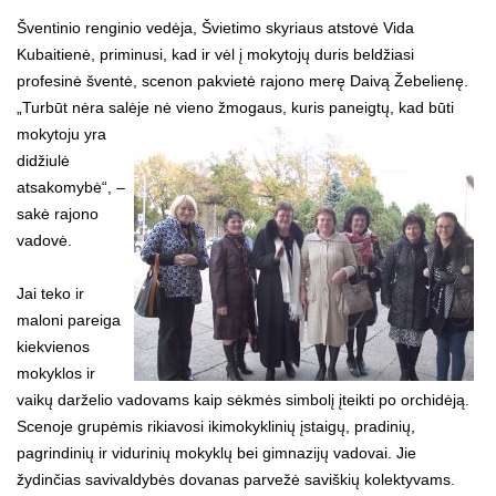
Šventinio renginio vedėja, Švietimo skyriaus atstovė Vida
Kubaitienė, priminusi, kad ir vėl į mokytojų duris beldžiasi
profesinė šventė, scenon pakvietė rajono merę Daivą Žebelienę.
„Turbūt nėra salėje nė vieno žmogaus, kuris paneigtų, kad būti
mokytoju yra
didžiulė
atsakomybė“, –
sakė rajono
vadovė.
Jai teko ir
maloni pareiga
kiekvienos
mokyklos ir
vaikų darželio vadovams kaip sėkmės simbolį įteikti po orchidėją.
Scenoje grupėmis rikiavosi ikimokyklinių įstaigų, pradinių,
pagrindinių ir vidurinių mokyklų bei gimnazijų vadovai. Jie
žydinčias savivaldybės dovanas parvežė saviškių kolektyvams.