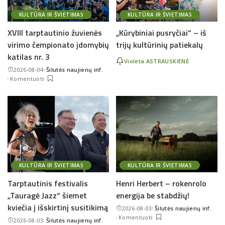
KULTŪRA IR ŠVIETIMAS
KULTŪRA IR ŠVIETIMAS
XVIII tarptautinio žuvienės
„Kūrybiniai pusryčiai“ – iš
virimo čempionato įdomybių
trijų kultūrinių patiekalų
katilas nr. 3
Violeta ASTRAUSKIENĖ
2026-08-04
Šilutės naujienų inf.
Posted
Komentuoti
by
KULTŪRA IR ŠVIETIMAS
KULTŪRA IR ŠVIETIMAS
Tarptautinis festivalis
Henri Herbert – rokenrolo
„Tauragė Jazz“ šiemet
energija be stabdžių!
kviečia į išskirtinį susitikimą
2026-08-03
Šilutės naujienų inf.
Posted
Komentuoti
2026-08-03
Šilutės naujienų inf.
by
Posted