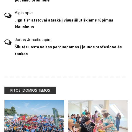
Algis
apie
„Ignitis“ atstovai atsakė į visus šilutiškiams rūpimus
klausimus
Jonas Jonaitis
apie
Šilutės uosto vairas perduodamas į jaunos profesionalės
rankas
KITOS ĮDOMIOS TEMOS