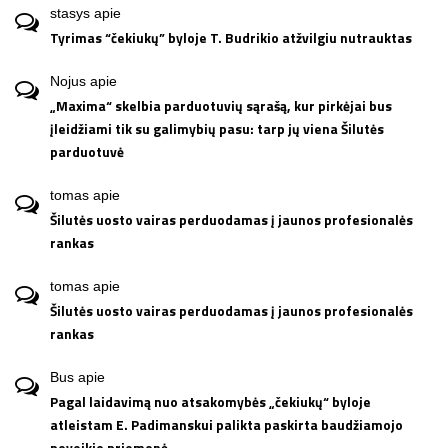
stasys
apie
Tyrimas “čekiukų” byloje T. Budrikio atžvilgiu nutrauktas
Nojus
apie
„Maxima“ skelbia parduotuvių sąrašą, kur pirkėjai bus
įleidžiami tik su galimybių pasu: tarp jų viena Šilutės
parduotuvė
tomas
apie
Šilutės uosto vairas perduodamas į jaunos profesionalės
rankas
tomas
apie
Šilutės uosto vairas perduodamas į jaunos profesionalės
rankas
Bus
apie
Pagal laidavimą nuo atsakomybės „čekiukų“ byloje
atleistam E. Padimanskui palikta paskirta baudžiamojo
poveikio priemonė