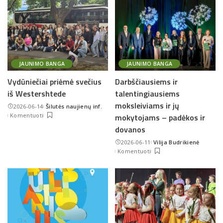
JAUNIMO BANGA
JAUNIMO BANGA
Vydūniečiai priėmė svečius
Darbščiausiems ir
iš Westershtede
talentingiausiems
moksleiviams ir jų
2026-06-14
Šilutės naujienų inf.
Posted
Komentuoti
mokytojams – padėkos ir
by
dovanos
2026-06-11
Vilija Budrikienė
Posted
Komentuoti
by