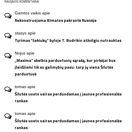
NAUJAUSI KOMENTARAI
Gamtos vaikis
apie
Rekonstruojama Atmatos pakrantė Rusnėje
stasys
apie
Tyrimas “čekiukų” byloje T. Budrikio atžvilgiu nutrauktas
Nojus
apie
„Maxima“ skelbia parduotuvių sąrašą, kur pirkėjai bus
įleidžiami tik su galimybių pasu: tarp jų viena Šilutės
parduotuvė
tomas
apie
Šilutės uosto vairas perduodamas į jaunos profesionalės
rankas
tomas
apie
Šilutės uosto vairas perduodamas į jaunos profesionalės
rankas