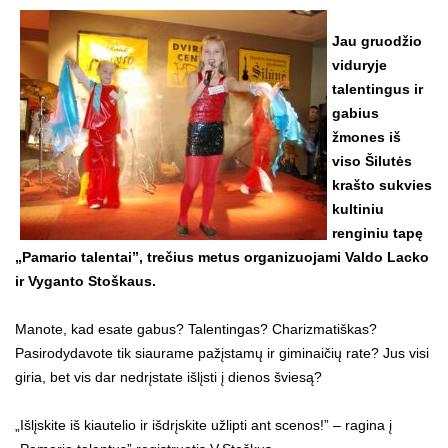
Jau gruodžio
viduryje
talentingus ir
gabius
žmones iš
viso Šilutės
krašto sukvies
kultiniu
renginiu tapę
„Pamario talentai”, trečius metus organizuojami Valdo Lacko
ir Vyganto Stoškaus.
Manote, kad esate gabus? Talentingas? Charizmatiškas?
Pasirodydavote tik siaurame pažįstamų ir giminaičių rate? Jus visi
giria, bet vis dar nedrįstate išlįsti į dienos šviesą?
„Išlįskite iš kiautelio ir išdrįskite užlipti ant scenos!” – ragina į