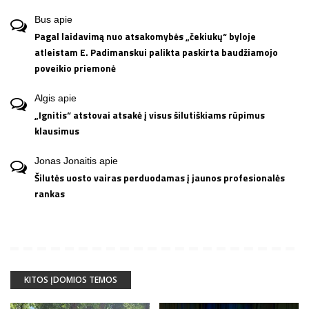
Bus
apie
Pagal laidavimą nuo atsakomybės „čekiukų“ byloje
atleistam E. Padimanskui palikta paskirta baudžiamojo
poveikio priemonė
Algis
apie
„Ignitis“ atstovai atsakė į visus šilutiškiams rūpimus
klausimus
Jonas Jonaitis
apie
Šilutės uosto vairas perduodamas į jaunos profesionalės
rankas
KITOS ĮDOMIOS TEMOS