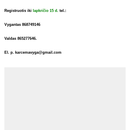
Registruotis iki
lapkričio 15 d.
tel.:
Vygantas 868749146
Valdas 865277646.
El. p.
karcemavyga@gmail.com