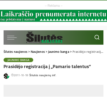
– Reklama –
Šilutės naujienos
>
Naujienos
>
Jaunimo banga
>
Prasidėjo registracija į „Pamario talentus”
JAUNIMO BANGA
Prasidėjo registracija į „Pamario talentus”
2011-10-18
Šilutės naujienų inf.
Posted
by