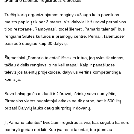
„Pamario talentus” registruotis V.Stoškus.
Trečią kartą organizuojamas renginys užaugo kaip paveiktas
maisto papildų tik per 3 metus. Visi dalyviai ir žiūrovai pernai vos
tilpo restorane „Rambynas”, todėl šiemet „Pamario talentai” bus
rengiami Šilutės kultūros ir pramogų centre. Pernai „Talentuose”
pasirodė daugiau kaip 30 dalyvių.
Šiųmetiniai „Pamario talentai” išsiskirs ir tuo, jog vyks tik vienas,
tačiau didelis renginys, o ne keli etapai. Kaip ir panašiuose
televizijos talentų projektuose, dalyvius vertins kompetentinga
komisija.
Savo balsą galės atiduoti ir žiūrovai, išrinkę savo numylėtinį.
Pirmosios vietos nugalėtojui atiteks ne tik garbė, bet ir 500 litų
prizas! Dalyvių lauks daug siurprizų ir dovanų.
Į „Pamario talentus” kviečiami registruotis visi, kas sugeba ką nors
padaryti geriau nei kiti. Kuo įvairesni talentai, tuo įdomiau.