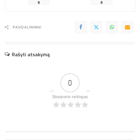
0
0
PASIDALINIMAI
Rašyti atsakymą
0
Straipsnio reitingas