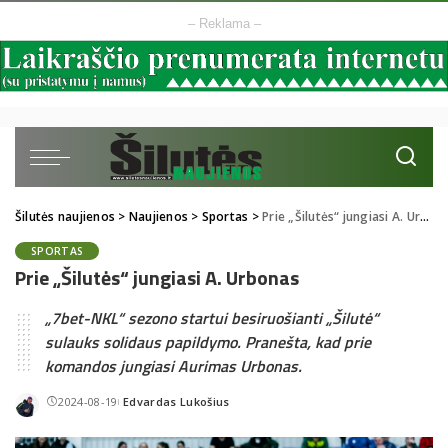
– Reklama –
Šilutės naujienos
>
Naujienos
>
Sportas
>
Prie „Šilutės“ jungiasi A. Urbonas
SPORTAS
Prie „Šilutės“ jungiasi A. Urbonas
„7bet-NKL“ sezono startui besiruošianti „Šilutė“
sulauks solidaus papildymo. Pranešta, kad prie
komandos jungiasi Aurimas Urbonas.
2024-08-19
Edvardas Lukošius
Posted
by