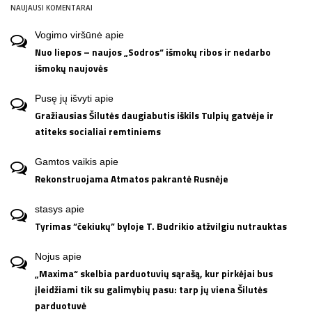
NAUJAUSI KOMENTARAI
Vogimo viršūnė
apie
Nuo liepos – naujos „Sodros“ išmokų ribos ir nedarbo
išmokų naujovės
Pusę jų išvyti
apie
Gražiausias Šilutės daugiabutis iškils Tulpių gatvėje ir
atiteks socialiai remtiniems
Gamtos vaikis
apie
Rekonstruojama Atmatos pakrantė Rusnėje
stasys
apie
Tyrimas “čekiukų” byloje T. Budrikio atžvilgiu nutrauktas
Nojus
apie
„Maxima“ skelbia parduotuvių sąrašą, kur pirkėjai bus
įleidžiami tik su galimybių pasu: tarp jų viena Šilutės
parduotuvė