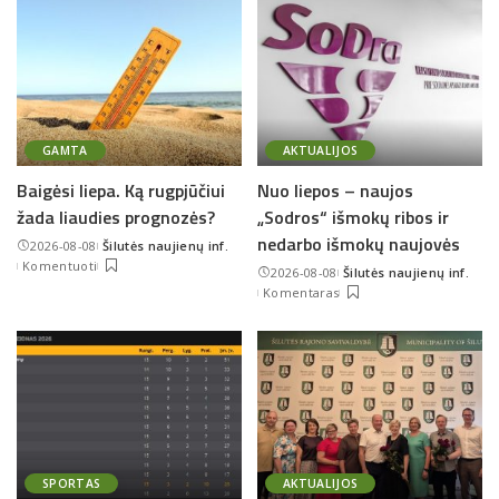
GAMTA
AKTUALIJOS
Baigėsi liepa. Ką rugpjūčiui
Nuo liepos – naujos
žada liaudies prognozės?
„Sodros“ išmokų ribos ir
nedarbo išmokų naujovės
2026-08-08
Šilutės naujienų inf.
Posted
Komentuoti
2026-08-08
Šilutės naujienų inf.
by
Posted
Komentaras
by
SPORTAS
AKTUALIJOS