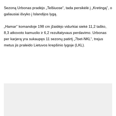
Sezoną Urbonas pradėjo „Telšiuose“, tada persikėlė į „Kretingą“, o
galiausiai išvyko į Islandijos lygą.
„Hamar“ komandoje 198 cm įžaidėjo vidurkiai siekė 11,2 taško,
8,3 atkovoto kamuolio ir 6,2 rezultatyvaus perdavimo. Urbonas
per karjerą yra sukaupęs 11 sezonų patirtį „7bet-NKL“, trejus
metus jis praleido Lietuvos krepšinio lygoje (LKL).