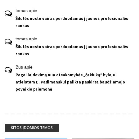
tomas
apie
Šilutės uosto vairas perduodamas į jaunos profesionalės
rankas
tomas
apie
Šilutės uosto vairas perduodamas į jaunos profesionalės
rankas
Bus
apie
Pagal laidavimą nuo atsakomybės „čekiukų“ byloje
atleistam E. Padimanskui palikta paskirta baudžiamojo
poveikio priemonė
KITOS ĮDOMIOS TEMOS