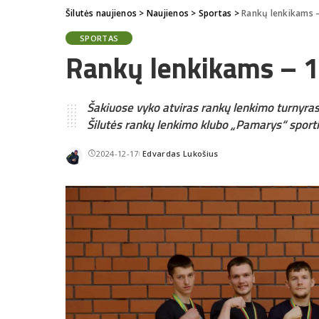
Šilutės naujienos
>
Naujienos
>
Sportas
>
Rankų lenkikams 
SPORTAS
Rankų lenkikams – 
Šakiuose vyko atviras rankų lenkimo turnyra
Šilutės rankų lenkimo klubo „Pamarys“ sporti
2024-12-17
Edvardas Lukošius
Posted
by