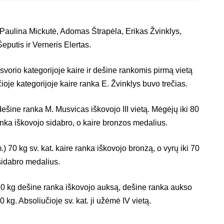
Paulina Mickutė, Adomas Štrapėla, Erikas Žvinklys,
putis ir Verneris Elertas.
svorio kategorijoje kaire ir dešine rankomis pirmą vietą
čioje kategorijoje kaire ranka E. Žvinklys buvo trečias.
dešine ranka M. Musvicas iškovojo III vietą. Mėgėjų iki 80
anka iškovojo sidabro, o kaire bronzos medalius.
.) 70 kg sv. kat. kaire ranka iškovojo bronzą, o vyrų iki 70
 sidabro medalius.
60 kg dešine ranka iškovojo auksą, dešine ranka aukso
70 kg. Absoliučioje sv. kat. ji užėmė IV vietą.