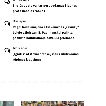
Šilutės uosto vairas perduodamas į jaunos
profesionalės rankas
Bus
apie
Pagal laidavimą nuo atsakomybės „čekiukų“
byloje atleistam E. Padimanskui palikta
paskirta baudžiamojo poveikio priemonė
Algis
apie
„Ignitis“ atstovai atsakė į visus šilutiškiams
rūpimus klausimus