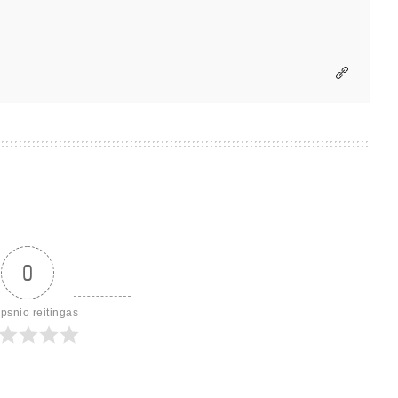
0
ipsnio reitingas