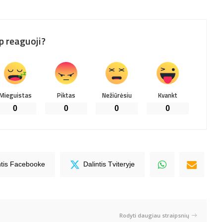
p reaguoji?
Mieguistas
Piktas
Nežiūrėsiu
Kvankt
0
0
0
0
ntis Facebooke
Dalintis Tviteryje
Rodyti daugiau straipsnių