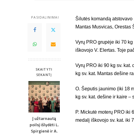
PASIDALINIMAI
Šilutės komandą atstovavo 
Mantas Musvicas, Orestas Še
Vyrų PRO grupėje iki 70 kg 
iškovojo V. Elertas. Toje pa
Vyrų PRO iki 90 kg sv. kat. 
SKAITYTI
kg sv. kat. Mantas dešine r
SEKANTĮ
O. Šeputis jaunimo (iki 18 m
kg sv. kat. dešine ir kaire –
P. Mickutė moterų PRO iki 
Į užtarnautą
medalį iškovojo sv. kat. iki 
poilsį išlydėti L.
Spirgienė ir A.