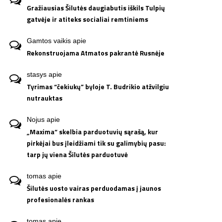
Gražiausias Šilutės daugiabutis iškils Tulpių
gatvėje ir atiteks socialiai remtiniems
Gamtos vaikis
apie
Rekonstruojama Atmatos pakrantė Rusnėje
stasys
apie
Tyrimas “čekiukų” byloje T. Budrikio atžvilgiu
nutrauktas
Nojus
apie
„Maxima“ skelbia parduotuvių sąrašą, kur
pirkėjai bus įleidžiami tik su galimybių pasu:
tarp jų viena Šilutės parduotuvė
tomas
apie
Šilutės uosto vairas perduodamas į jaunos
profesionalės rankas
tomas
apie