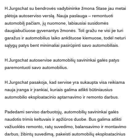
H.Jurgschat su bendrovės vadybininke žmona Stase jau metai
plėtoja autoserviso verslą. Nauja paslauga – remontuoti
automobilį pačiam, jų nuomone, labiausiai susidomės
daugiabučiuose gyvenantys žmonės. Toli gražu ne visi jie turi
garažus ir automobilius laiko ankštuose kiemuose, todėl neturi
sąlygų patys bent minimaliai pasirūpinti savo automobiliais.
H.Jurgschat autoservise automobilių savininkai galės patys
paremontuoti savo automobilius.
H.Jurgschat pasakoja, kad servise yra sukaupta visa reikiama
nauja įranga ir įrankiai, kuriais galima atlikti būtiniausius
automobilio eksploatacinio aptarnavimo ir remonto darbus.
Padedami serviso darbuotojų, automobilių savininkai galės
naudotis trimis keltuvais ir apžiūros duobe. Bus galima atlikti
važiuoklės remonto, ratų suvedimo, balansavimo ir montavimo
darbus, žibintų suvedimą, pakeisti automobilių eksploatacinius