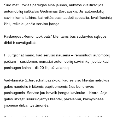
Šiuo metu tokias pareigas eina jaunas, aukštos kvalifikacijos
automobilių šaltkalvis Gediminas Bardauskis. Jis automobilių
savininkams talkins, kai reikės pasinaudoti specialia, kvalifikacinių
žinių reikalaujančia serviso įranga.
Paslaugos „Remontuok pats“ klientams bus sudarytos sąlygos
dirbti ir savaitgaliais.
H.Jurgschat mano, kad serviso naujiena – remontuoti automobilį
pačiam – susidomės nemažai automobilių savininkų, juolab kad
paslaugos kaina – tik 20 litų už valandą.
Vadybininkė S.Jurgschat pasakojo, kad serviso klientai netrukus
galės naudotis ir kitomis papildomomis šios bendrovės
paslaugomis. Servise jau beveik įrengta kavinukė – bistro. Joje
galės užkąsti lūkuriuojantys klientai, pakeleiviai, kaimyninėse
įmonėse dirbantys žmonės.