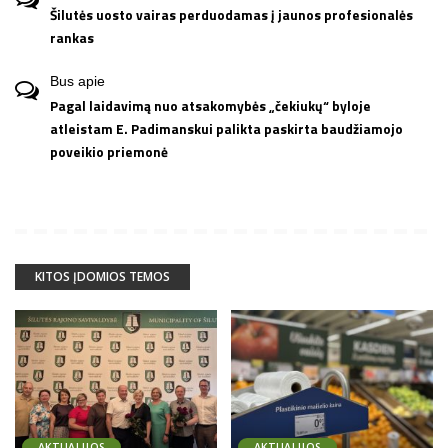
Šilutės uosto vairas perduodamas į jaunos profesionalės
rankas
Bus
apie
Pagal laidavimą nuo atsakomybės „čekiukų“ byloje
atleistam E. Padimanskui palikta paskirta baudžiamojo
poveikio priemonė
KITOS ĮDOMIOS TEMOS
AKTUALIJOS
AKTUALIJOS