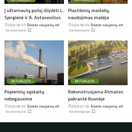
Į užtarnautą poilsį išlydėti L.
Plastikinių maišelių
Spirgienė ir A. Astasevičius
naudojimas mažėja
2026-08-07
Šilutės naujienų inf.
2026-08-03
Šilutės naujienų inf.
Posted
Posted
Komentuoti
Komentuoti
by
by
AKTUALIJOS
AKTUALIJOS
Popierinių sąskaitų
Rekonstruojama Atmatos
nebegausime
pakrantė Rusnėje
2026-08-02
Šilutės naujienų inf.
2026-07-30
Šilutės naujienų inf.
Posted
Posted
Komentuoti
Komentaras
by
by