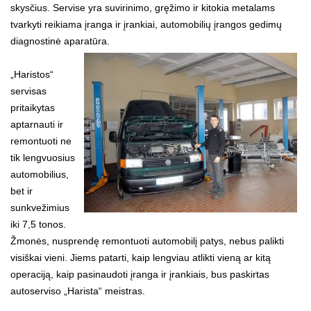
skysčius. Servise yra suvirinimo, gręžimo ir kitokia metalams
tvarkyti reikiama įranga ir įrankiai, automobilių įrangos gedimų
diagnostinė aparatūra.
„Haristos“
servisas
pritaikytas
aptarnauti ir
remontuoti ne
tik lengvuosius
automobilius,
bet ir
sunkvežimius
iki 7,5 tonos.
Žmonės, nusprendę remontuoti automobilį patys, nebus palikti
visiškai vieni. Jiems patarti, kaip lengviau atlikti vieną ar kitą
operaciją, kaip pasinaudoti įranga ir įrankiais, bus paskirtas
autoserviso „Harista“ meistras.