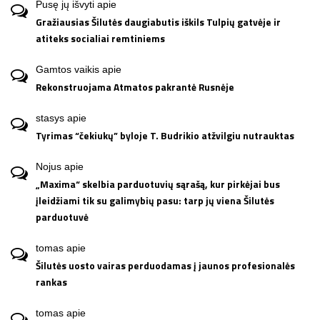
Pusę jų išvyti
apie
Gražiausias Šilutės daugiabutis iškils Tulpių gatvėje ir
atiteks socialiai remtiniems
Gamtos vaikis
apie
Rekonstruojama Atmatos pakrantė Rusnėje
stasys
apie
Tyrimas “čekiukų” byloje T. Budrikio atžvilgiu nutrauktas
Nojus
apie
„Maxima“ skelbia parduotuvių sąrašą, kur pirkėjai bus
įleidžiami tik su galimybių pasu: tarp jų viena Šilutės
parduotuvė
tomas
apie
Šilutės uosto vairas perduodamas į jaunos profesionalės
rankas
tomas
apie