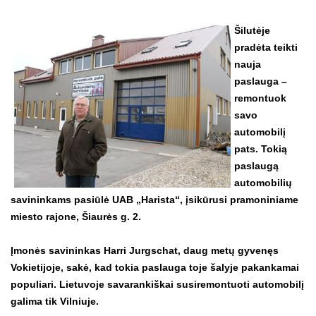
Šilutėje
pradėta teikti
nauja
paslauga –
remontuok
savo
automobilį
pats. Tokią
paslaugą
automobilių
savininkams pasiūlė UAB „Harista“, įsikūrusi pramoniniame
miesto rajone, Šiaurės g. 2.
Įmonės savininkas Harri Jurgschat, daug metų gyvenęs
Vokietijoje, sakė, kad tokia paslauga toje šalyje pakankamai
populiari. Lietuvoje savarankiškai susiremontuoti automobilį
galima tik Vilniuje.