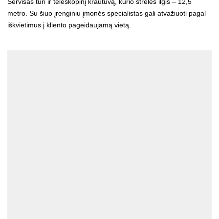
Servisas turi ir teleskopinį krautuvą, kurio strėlės ilgis – 12,5
metro. Su šiuo įrenginiu įmonės specialistas gali atvažiuoti pagal
iškvietimus į kliento pageidaujamą vietą.