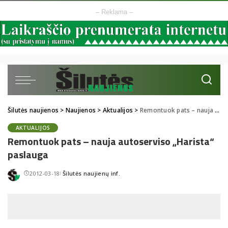
– Reklama –
Šilutės naujienos
>
Naujienos
>
Aktualijos
>
Remontuok pats – nauja autoserviso „Harista“ paslauga
AKTUALIJOS
Remontuok pats – nauja autoserviso „Harista“
paslauga
2012-03-18
Šilutės naujienų inf.
Posted
by