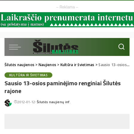
– Reklama –
Šilutės naujienos
>
Naujienos
>
Kultūra ir švietimas
>
Sausio 13-osios paminėjimo renginiai Šilutės rajone
KULTŪRA IR ŠVIETIMAS
Sausio 13-osios paminėjimo renginiai Šilutės
rajone
2012-01-12
Šilutės naujienų inf.
Posted
by