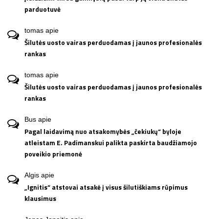
parduotuvė
tomas
apie
Šilutės uosto vairas perduodamas į jaunos profesionalės
rankas
tomas
apie
Šilutės uosto vairas perduodamas į jaunos profesionalės
rankas
Bus
apie
Pagal laidavimą nuo atsakomybės „čekiukų“ byloje
atleistam E. Padimanskui palikta paskirta baudžiamojo
poveikio priemonė
Algis
apie
„Ignitis“ atstovai atsakė į visus šilutiškiams rūpimus
klausimus