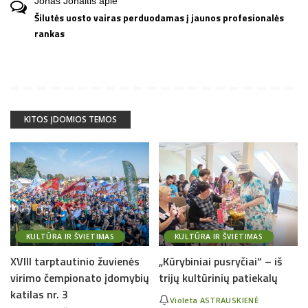
Jonas Jonaitis
apie
Šilutės uosto vairas perduodamas į jaunos profesionalės
rankas
KITOS ĮDOMIOS TEMOS
KULTŪRA IR ŠVIETIMAS
KULTŪRA IR ŠVIETIMAS
XVIII tarptautinio žuvienės
„Kūrybiniai pusryčiai“ – iš
virimo čempionato įdomybių
trijų kultūrinių patiekalų
katilas nr. 3
Violeta ASTRAUSKIENĖ