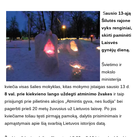
S
ausio 13-ąją
Šilutės rajone
vyks renginiai,
skirti paminėti
Laisvės
gynėjų dieną.
Švietimo ir
mokslo
ministerija
kviečia visas šalies mokyklas, kitas mokymo įstaigas sausio 13 d.
8 val. prie kiekvieno lango uždegti atminimo žvakes
ir taip
prisijungti prie pilietinės akcijos „Atmintis gyva, nes liudija“ bei
pagerbti prieš 20 metų žuvusius už Lietuvos laisvę. Po jos
kviečiame toliau tęsti pirmąją pamoką, dalytis prisiminimais ir
apmąstymais apie šią svarbią Lietuvos istorijos datą.