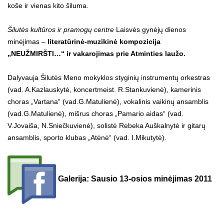
koše ir vienas kito šiluma.
Šilutės kultūros ir pramogų centre
Laisvės gynėjų dienos
minėjimas –
literatūrinė-muzikinė kompozicija
„NEUŽMIRŠTI…“ ir vakarojimas prie Atminties laužo.
Dalyvauja Šilutės Meno mokyklos styginių instrumentų orkestras
(vad. A.Kazlauskytė, koncertmeist. R.Stankuvienė), kamerinis
choras „Vartana“ (vad.G.Matulienė), vokalinis vaikinų ansamblis
(vad.G.Matulienė), mišrus choras „Pamario aidas“ (vad.
V.Jovaiša, N.Sniečkuvienė), solistė Rebeka Auškalnytė ir gitarų
ansamblis, sporto klubas „Atėnė“ (vad. I.Mikutytė).
Galerija: Sausio 13-osios minėjimas 2011