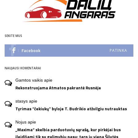
SEKITE MUS
Facebook
PATINKA
NAUJAUSI KOMENTARAI
Gamtos vaikis
apie
Rekonstruojama Atmatos pakrantė Rusnėje
stasys
apie
Tyrimas “čekiukų” byloje T. Budrikio atžvilgiu nutrauktas
Nojus
apie
„Maxima“ skelbia parduotuvių sąrašą, kur pirkėjai bus
įleidžiami tik su galimybių pasu: tarp jų viena Šilutės