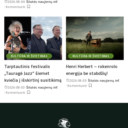
2026-08-04
Šilutės naujienų inf.
Posted
Komentuoti
by
KULTŪRA IR ŠVIETIMAS
KULTŪRA IR ŠVIETIMAS
Tarptautinis festivalis
Henri Herbert – rokenrolo
„Tauragė Jazz“ šiemet
energija be stabdžių!
kviečia į išskirtinį susitikimą
2026-08-03
Šilutės naujienų inf.
Posted
Komentuoti
2026-08-03
Šilutės naujienų inf.
by
Posted
Komentuoti
by